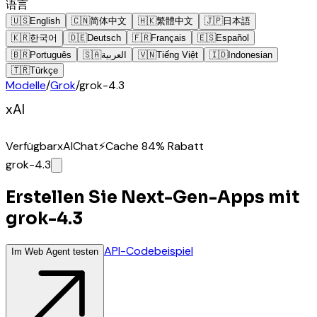
语言
🇺🇸
English
🇨🇳
简体中文
🇭🇰
繁體中文
🇯🇵
日本語
🇰🇷
한국어
🇩🇪
Deutsch
🇫🇷
Français
🇪🇸
Español
🇧🇷
Português
🇸🇦
العربية
🇻🇳
Tiếng Việt
🇮🇩
Indonesian
🇹🇷
Türkçe
Modelle
/
Grok
/
grok-4.3
xAI
Verfügbar
xAI
Chat
⚡
Cache 84% Rabatt
grok-4.3
Erstellen Sie Next-Gen-Apps mit
grok-4.3
API-Codebeispiel
Im Web Agent testen