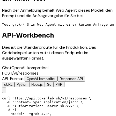
Nach der Anmeldung behält Web Agent dieses Modell, den
Prompt und die Anfragevorgabe für Sie bei.
Test grok-4.3 im Web Agent mit einer kurzen Anfrage an 
API-Workbench
Dies ist die Standardroute für die Produktion. Das
Codebeispiel unten nutzt diesen Endpunkt im
ausgewählten Format.
Chat
OpenAI-kompatibel
POST
/v1/responses
API-Format
:
OpenAI-kompatibel
Responses API
cURL
Python
Node.js
Go
PHP
curl https://api.tokenlab.sh/v1/responses \

  -H "Content-Type: application/json" \

  -H "Authorization: Bearer sk-xxx" \

  -d '{

    "model": "grok-4.3",
