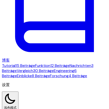
博客
Tutorial
15 Beiträge
Funktion
12 Beiträge
Nachrichten
3
Beiträge
Vergleich
30 Beiträge
Engineering
6
Beiträge
Einblicke
8 Beiträge
Forschung
4 Beiträge
设置
浅色模式