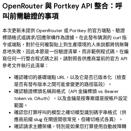
OpenRouter 與 Portkey API 整合：呼
叫前需驗證的事項
本次更新未提供 OpenRouter 或 Portkey 的官方端點、驗證
標頭格式或請求/回應架構作為證據。在此發布猜測的 curl 指
令或端點，對於任何複製貼上到生產環境的人來說都將悄無聲
息地失敗，因此本節是一份驗證清單，而非範例程式碼。在編
寫任何一行整合程式碼之前，請對照各供應商當前的官方 API
參考文件執行此清單：
確認確切的基礎端點 URL，以及它是否已版本化（檢查
是否有發布版本之間可能會變更的路徑區段）。
確認驗證標頭名稱與格式（API 金鑰標頭 vs. Bearer
token vs. OAuth），以及金鑰是按專案還是按帳戶設定
範圍。
確認您打算呼叫的模型之確切模型識別碼字串格式（供
應商前綴 slug 在閘道間很常見，但確切格式各異）。
確認請求主體架構，特別是如果您打算使用自動故障轉