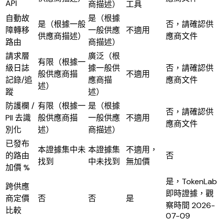
API
商描述）
工具
自動故
是（根據
是（根據一般
否，請確認供
障轉移
一般供應
不適用
供應商描述）
應商文件
路由
商描述）
請求層
廣泛（根
有限（根據一
級日誌
據一般供
否，請確認供
般供應商描
不適用
記錄/追
應商描
應商文件
述）
蹤
述）
防護欄 /
有限（根據一
是（根據
否，請確認供
PII 去識
般供應商描
一般供應
不適用
應商文件
別化
述）
商描述）
已發布
本證據集中未
本證據集
不適用，
的路由
否
找到
中未找到
無加價
加價 %
是，TokenLab
跨供應
即時證據，觀
商定價
否
否
是
察時間 2026-
比較
07-09