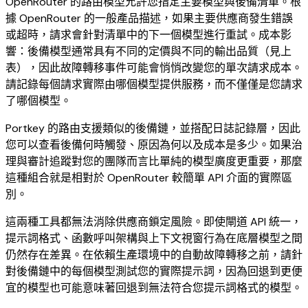
OpenRouter 的路由模型允許您指定主要模型與後備清單。根
據 OpenRouter 的一般產品描述，如果主要供應商發生錯誤
或超時，請求會針對清單中的下一個模型進行重試。成本影
響：後備模型通常具有不同的定價與不同的輸出品質（見上
表），因此故障轉移事件可能會悄悄改變您的單次請求成本。
請記錄每個請求實際由哪個模型提供服務，而不僅僅是您請求
了哪個模型。
Portkey 的路由支援類似的後備鏈，並搭配日誌記錄層，因此
您可以查看後備何時觸發、原因為何以及成本是多少。如果治
理與審計追蹤對您的團隊而言比單純的模型廣度更重要，那麼
這種組合就是相對於 OpenRouter 較簡單 API 介面的實際區
別。
這兩種工具都無法消除供應商鎖定風險。即使閘道 API 統一，
提示詞格式、函數呼叫架構與上下文視窗行為在底層模型之間
仍然存在差異。在依賴生產環境中的自動故障轉移之前，請針
對後備鏈中的每個模型測試您的實際提示詞，因為回退到更便
宜的模型也可能意味著回退到無法符合您提示詞格式的模型。