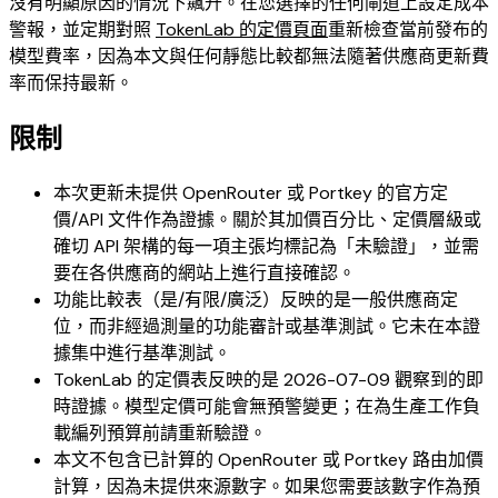
沒有明顯原因的情況下飆升。在您選擇的任何閘道上設定成本
警報，並定期對照
TokenLab 的定價頁面
重新檢查當前發布的
模型費率，因為本文與任何靜態比較都無法隨著供應商更新費
率而保持最新。
限制
本次更新未提供 OpenRouter 或 Portkey 的官方定
價/API 文件作為證據。關於其加價百分比、定價層級或
確切 API 架構的每一項主張均標記為「未驗證」，並需
要在各供應商的網站上進行直接確認。
功能比較表（是/有限/廣泛）反映的是一般供應商定
位，而非經過測量的功能審計或基準測試。它未在本證
據集中進行基準測試。
TokenLab 的定價表反映的是 2026-07-09 觀察到的即
時證據。模型定價可能會無預警變更；在為生產工作負
載編列預算前請重新驗證。
本文不包含已計算的 OpenRouter 或 Portkey 路由加價
計算，因為未提供來源數字。如果您需要該數字作為預