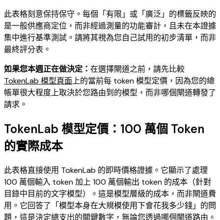
此表格刻意保持保守。每個「有限」或「廣泛」的標籤反映的
是一般供應商定位，而非經過測量的功能審計，且未在本證據
集中進行基準測試。請將其視為您自己試用的初步清單，而非
最終評分表。
如果您本週正在做決定：
在選擇閘道之前，請先比較
TokenLab 模型頁面
上的當前每 token 模型定價，因為您的總
帳單很大程度上取決於您路由到的模型，而非哪個閘道轉發了
請求。
TokenLab 模型定價：100 萬個 Token
的實際成本
此表格直接使用 TokenLab 的即時價格證據。它顯示了處理
100 萬個輸入 token 加上 100 萬個輸出 token 的成本（針對
目錄中目前的文字模型）。這是模型層級的成本，而非閘道費
用。它回答了「模型本身在大規模使用下會花我多少錢」的問
題，這是決定總支出的關鍵數字，無論您透過哪個閘道路由。