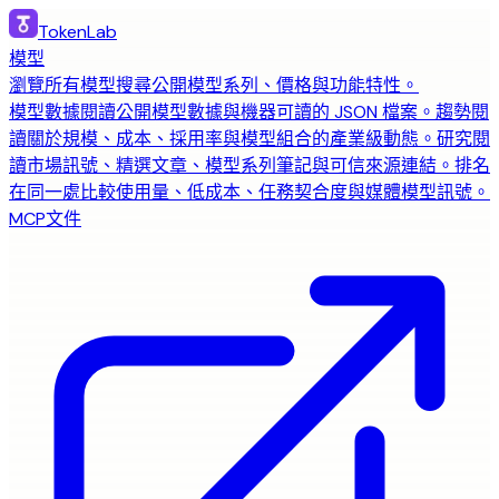
TokenLab
模型
瀏覽所有模型
搜尋公開模型系列、價格與功能特性。
模型數據
閱讀公開模型數據與機器可讀的 JSON 檔案。
趨勢
閱
讀關於規模、成本、採用率與模型組合的產業級動態。
研究
閱
讀市場訊號、精選文章、模型系列筆記與可信來源連結。
排名
在同一處比較使用量、低成本、任務契合度與媒體模型訊號。
MCP
文件