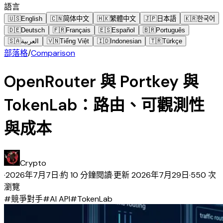
語言
🇺🇸
English
🇨🇳
简体中文
🇭🇰
繁體中文
🇯🇵
日本語
🇰🇷
한국어
🇩🇪
Deutsch
🇫🇷
Français
🇪🇸
Español
🇧🇷
Português
🇸🇦
العربية
🇻🇳
Tiếng Việt
🇮🇩
Indonesian
🇹🇷
Türkçe
部落格
/
Comparison
OpenRouter 與 Portkey 與
TokenLab：路由、可觀測性
與成本
Crypto
·
2026年7月7日
·
約 10 分鐘閱讀
·
更新
2026年7月29日
·
550 次
瀏覽
#
競爭對手
#
AI API
#
TokenLab