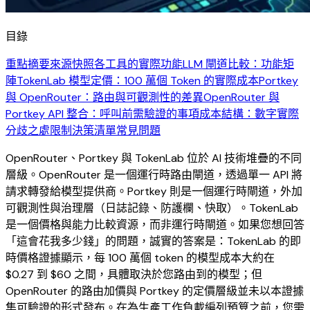
目錄
重點摘要
來源快照
各工具的實際功能
LLM 閘道比較：功能矩
陣
TokenLab 模型定價：100 萬個 Token 的實際成本
Portkey
與 OpenRouter：路由與可觀測性的差異
OpenRouter 與
Portkey API 整合：呼叫前需驗證的事項
成本結構：數字實際
分歧之處
限制
決策清單
常見問題
OpenRouter、Portkey 與 TokenLab 位於 AI 技術堆疊的不同
層級。OpenRouter 是一個運行時路由閘道，透過單一 API 將
請求轉發給模型提供商。Portkey 則是一個運行時閘道，外加
可觀測性與治理層（日誌記錄、防護欄、快取）。TokenLab
是一個價格與能力比較資源，而非運行時閘道。如果您想回答
「這會花我多少錢」的問題，誠實的答案是：TokenLab 的即
時價格證據顯示，每 100 萬個 token 的模型成本大約在
$0.27 到 $60 之間，具體取決於您路由到的模型；但
OpenRouter 的路由加價與 Portkey 的定價層級並未以本證據
集可驗證的形式發布。在為生產工作負載編列預算之前，您需