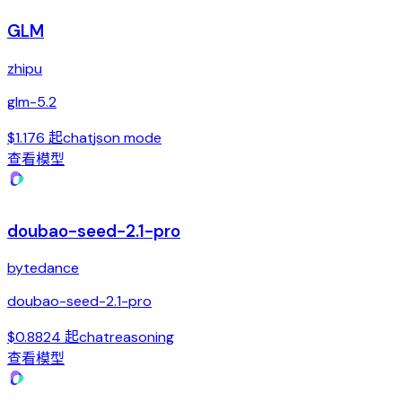
GLM
zhipu
glm-5.2
$1.176 起
chat
json mode
查看模型
doubao-seed-2.1-pro
bytedance
doubao-seed-2.1-pro
$0.8824 起
chat
reasoning
查看模型