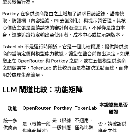
型與後備行為。
Portkey 在多供應商路由之上增加了請求日誌記錄、語義快
取、防護欄（內容過濾、PII 去識別化）與提示詞管理。其核
心價值主張是圍繞請求的審計與治理工具，不僅僅是路由本
身，還能追蹤特定輸出至使用者、成本中心或提示詞版本。
TokenLab 不是運行時閘道。它是一個比較資源：提供跨供應
商的當前定價與模型能力數據，讓您在整合前做出決定。如果
您正在 OpenRouter 與 Portkey 之間，或在五個模型供應商
之間做選擇，TokenLab 的
比較頁面
是為該決策點而建，而非
用於處理生產流量。
LLM 閘道比較：功能矩陣
本證據集是否
OpenRouter
Portkey
TokenLab
功能
驗證
是（根據
不適用，
統一多
是（根據一般
否，請確認供
一般供應
僅為比較
供應商
供應商描述）
應商文件