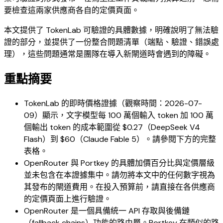
要檢查這兩家供應商各自的定價頁面。
本文提供了 TokenLab 可驗證的具體數據，明確說明了無法驗
證的部分，並提供了一份整合問題清單（端點、驗證、錯誤處
理），這些問題通常是團隊在導入新閘道時會遇到的障礙。
重點摘要
TokenLab 的即時價格證據（觀察時間：2026-07-
09）顯示，文字模型每 100 萬個輸入 token 加 100 萬
個輸出 token 的成本範圍從 $0.27（DeepSeek V4
Flash）到 $60（Claude Fable 5）。請參閱下方的完整
表格。
OpenRouter 與 Portkey 的具體加價百分比與定價層級
並未包含在本證據集中。請勿將本文中的任何數字視為
其發布的閘道費用。在投入預算前，請直接在各供應商
的定價頁面上進行驗證。
OpenRouter 是一個具備統一 API 存取與後備鏈
（fallback chains）功能的路由層。Portkey 在類似的路