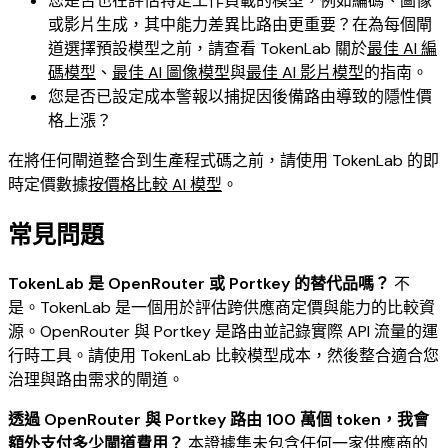
您是否也在評估特定工作負載的模型，例如編碼、圖像
或影片生成，其中能力差異比路由更重要？在為每個閘
道選擇預設模型之前，請查看 TokenLab 關於
最佳 AI 編
碼模型
、
最佳 AI 圖像模型
與
最佳 AI 影片模型
的指南。
您是否已設定成本警報以捕捉因後備路由導致的隱性價
格上漲？
在將任何閘道整合到生產程式碼之前，請使用 TokenLab 的即
時定價數據
按價格比較 AI 模型
。
常見問題
TokenLab 是 OpenRouter 或 Portkey 的替代品嗎？
不
是。TokenLab 是一個用於評估跨供應商定價與能力的比較資
源。OpenRouter 與 Portkey 是路由並記錄實際 API 流量的運
行時工具。請使用 TokenLab 比較模型成本，然後整合適合您
治理與路由需求的閘道。
透過 OpenRouter 與 Portkey 路由 100 萬個 token，我會
額外支付多少閘道費用？
本證據集未包含任何一家供應商的