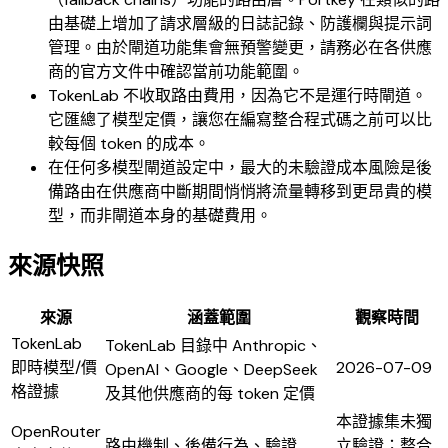
由基礎上增加了請求層級的日誌記錄、防護欄與提示詞
管理。由於閘道功能集會無預警變更，請務必在各供應
商的官方文件中確認當前功能範圍。
TokenLab 不收取路由費用，因為它不是運行時閘道。
它匯總了模型定價，讓您在編寫整合程式碼之前可以比
較每個 token 的成本。
在任何多模型閘道設定中，最大的未驗證成本風險是後
備路由在供應商中斷期間悄悄將流量轉移到更昂貴的模
型，而非閘道本身的基礎費用。
來源快照
來源
涵蓋範圍
觀察時間
TokenLab
TokenLab 目錄中 Anthropic、
即時模型/價
2026-07-09
OpenAI、Google、DeepSeek
格證據
及其他供應商的每 token 定價
本證據集未獨
OpenRouter
路由機制、後備行為、驗證
立驗證；整合