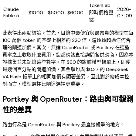
TokenLab
Claude
2026-
$10.00
$50.00
$60.00
即時價格證
Fable 5
07-09
據
此表得出兩點結論。首先，目錄中最便宜與最昂貴的模型在每
100 萬個 token 的基礎上相差約 220 倍，這遠遠超過任何合
理的閘道加價。其次，無論 OpenRouter 或 Portkey 在這些
費率之上收取什麼費用，您都應該直接詢問各供應商，因為本
證據集並未記錄這些數字。在 $60 的旗艦模型帳單上，即使
是幾個百分點的閘道加價，其金額也與 $0.27 的 DeepSeek
V4 Flash 帳單上的相同加價有顯著差異，因此對於總成本控
制而言，模型選擇比閘道選擇更重要。
Portkey 與 OpenRouter：路由與可觀測
性的差異
路由行為是 OpenRouter 與 Portkey 最直接競爭的地方。