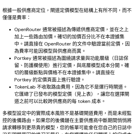
根據一般供應商定位，閘道定價模型在結構上有所不同，而不
僅僅是費率：
OpenRouter 通常被描述為傳遞供應商定價，並在之上
加上一些路由加價。確切的加價百分比不在本證據集
中。請直接在 OpenRouter 的文件中驗證當前定價，因
為費率可能因模型與供應商而異。
Portkey 通常被描述為圍繞請求量與功能層級（日誌保
留、防護欄使用）進行定價，與底層模型成本分開。確
切的層級斷點與價格不在本證據集中。請直接在
Portkey 的定價頁面上進行驗證。
TokenLab 不收取路由費用，因為它不是運行時閘道。
它匯總了已發布的模型定價（見上表），讓您在選擇閘
道之前可以比較跨供應商的每 token 成本。
多模型設定中的實際成本風險不是基礎閘道費用，而是未經監
控的後備路由。如果您的後備鏈在主要供應商中斷期間悄悄將
請求轉移到更昂貴的模型，您的帳單可能會在您自己的日誌中