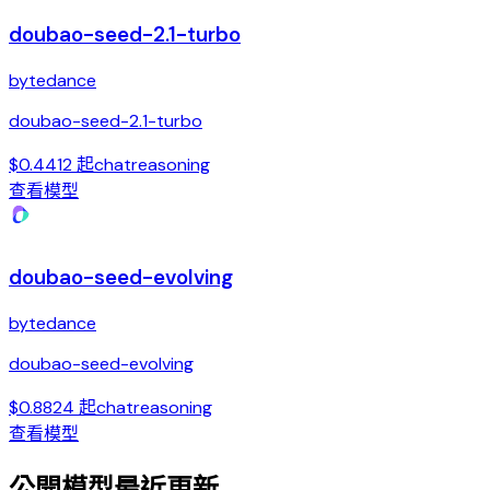
doubao-seed-2.1-turbo
bytedance
doubao-seed-2.1-turbo
$0.4412 起
chat
reasoning
查看模型
doubao-seed-evolving
bytedance
doubao-seed-evolving
$0.8824 起
chat
reasoning
查看模型
公開模型最近更新