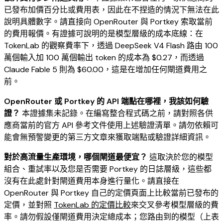
已發布加價百分比或費用表，因此在不捏造的情況下無法在此
說明具體數字。請直接向 OpenRouter 與 Portkey 索取當前
的費用報價。有證據可說明的是模型層級的成本底線：在
TokenLab 的觀察費率下，透過 DeepSeek V4 Flash 路由 100
萬個輸入加 100 萬個輸出 token 的成本為 $0.27，而透過
Claude Fable 5 則為 $60.00，這是在增加任何閘道費用之
前。
OpenRouter 或 Portkey 的 API 端點在哪裡，我該如何驗
證？
本證據集未記錄。在編寫整合程式碼之前，請對照各供
應商當前的官方 API 參考文件使用上述驗證清單。請勿依賴可
能會無預警變更的第三方文章來獲取端點或驗證詳細資訊。
對於高流量生產環境，哪個閘道最便宜？
這取決於您的模型
組合、重試率以及您是否需要 Portkey 的日誌層級，這些都
沒有在此處針對閘道費用本身進行量化。請直接在
OpenRouter 與 Portkey 自己的定價頁面上比較當前已發布的
定價，並對照
TokenLab 的定價比較
來交叉參考模型層級的費
率。請勿假設僅閘道費用決定總成本；您路由到的模型（上表