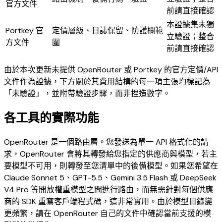
官方文件
前請直接確認
本證據集未獨
Portkey 官
定價層級、日誌保留、防護欄範
立驗證；整合
方文件
圍
前請直接確認
由於本次更新未提供 OpenRouter 或 Portkey 的官方定價/API
文件作為證據，下方關於其費用結構的每一項主張均標記為
「未驗證」，並附帶驗證步驟，而非捏造數字。
各工具的實際功能
OpenRouter 是一個路由層。您發送為單一 API 格式化的請
求，OpenRouter 會將其轉發給您指定的供應商與模型，若主
要模型不可用，則轉發至您清單中的後備模型。如果您希望在
Claude Sonnet 5、GPT-5.5、Gemini 3.5 Flash 或 DeepSeek
V4 Pro 等開放權重模型之間進行路由，而無需針對每個供應
商的 SDK 重寫客戶端程式碼，這非常實用。由於模型目錄變
更頻繁，請在 OpenRouter 自己的文件中確認當前支援的模