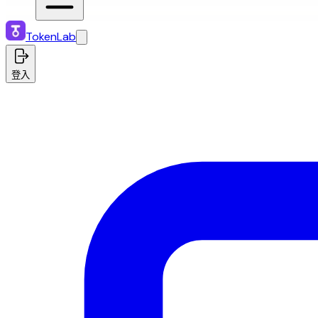
TokenLab
登入