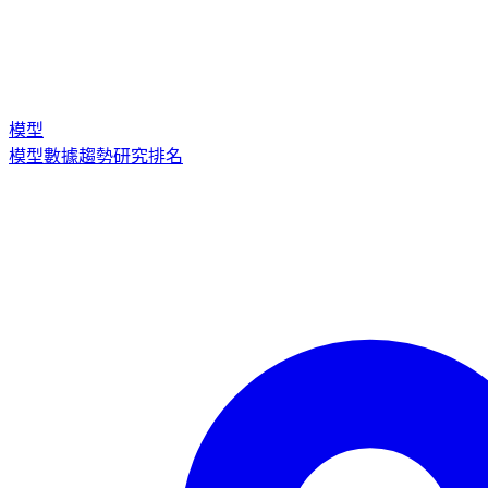
模型
模型數據
趨勢
研究
排名