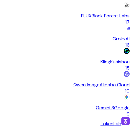
FLUX
Black Forest Labs
17
xAI
Grok
xAI
16
Kling
Kuaishou
15
Qwen Image
Alibaba Cloud
10
Gemini 3
Google
9
TokenLab