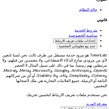
حالة النظام
قانوني
شروط الخدمة
سياسة الخصوصية
إعدادات ملفات تعريف الارتباط
عدم بيع معلوماتي الشخصية
TokenLab هو مزود خدمة مستقل من طرف ثالث. نحن لسنا تابعين
لأي من مزودي نماذج الذكاء الاصطناعي، ولا معتمدين من قبلهم، ولا
مرتبطين بهم رسمياً، بما في ذلك على سبيل المثال لا الحصر
OpenAI، وAnthropic، وGoogle، وMicrosoft، وMeta، وMistral،
وCohere، وDeepSeek، وxAI، وStability AI، أو أي من شركاتهم
التابعة أو الزميلة. جميع العلامات التجارية هي ملك لأصحابها
المعنيين.
نحن نستخدم ملفات تعريف الارتباط لتحسين تجربتك.
معرفة المزيد