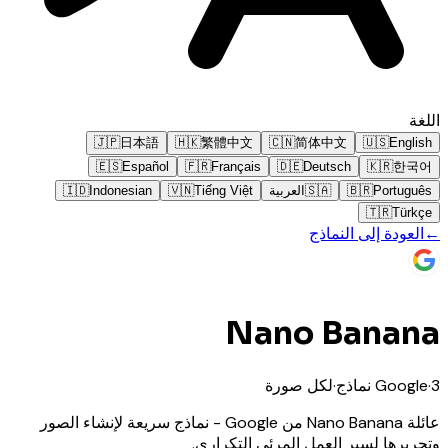
اللغة
🇯🇵
日本語
🇭🇰
繁體中文
🇨🇳
简体中文
🇺🇸
English
🇪🇸
Español
🇫🇷
Français
🇩🇪
Deutsch
🇰🇷
한국어
Português
🇧🇷
🇸🇦
العربية
Tiếng Việt
🇻🇳
Indonesian
🇮🇩
🇹🇷
Türkçe
←
العودة إلى النماذج
Nano Banana
3
·
Google
نماذج
·
لكل صورة
عائلة Nano Banana من Google - نماذج سريعة لإنشاء الصور
وتحريرها لسير العمل المرئي التكراري.