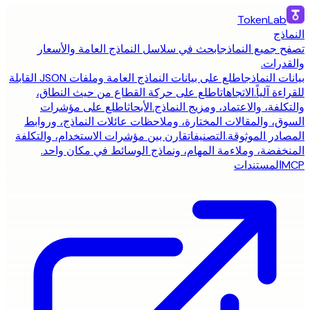
TokenLab
النماذج
تصفح جميع النماذج
ابحث في سلاسل النماذج العامة والأسعار
والقدرات.
بيانات النماذج
اطلع على بيانات النماذج العامة وملفات JSON القابلة
للقراءة آلياً.
الاتجاهات
اطلع على حركة القطاع من حيث النطاق،
والتكلفة، والاعتماد، ومزيج النماذج.
الأبحاث
اطلع على مؤشرات
السوق، والمقالات المختارة، وملاحظات عائلات النماذج، وروابط
المصادر الموثوقة.
التصنيفات
قارن بين مؤشرات الاستخدام، والتكلفة
المنخفضة، وملاءمة المهام، ونماذج الوسائط في مكان واحد.
MCP
المستندات