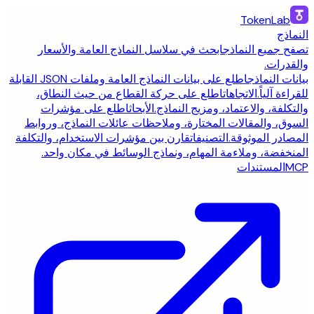
TokenLab
النماذج
تصفح جميع النماذج
ابحث في سلاسل النماذج العامة والأسعار
والقدرات.
بيانات النماذج
اطلع على بيانات النماذج العامة وملفات JSON القابلة
للقراءة آلياً.
الاتجاهات
اطلع على حركة القطاع من حيث النطاق،
والتكلفة، والاعتماد، ومزيج النماذج.
الأبحاث
اطلع على مؤشرات
السوق، والمقالات المختارة، وملاحظات عائلات النماذج، وروابط
المصادر الموثوقة.
التصنيفات
قارن بين مؤشرات الاستخدام، والتكلفة
المنخفضة، وملاءمة المهام، ونماذج الوسائط في مكان واحد.
MCP
المستندات