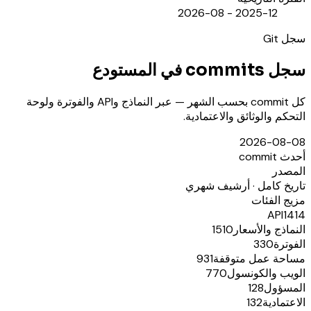
2025-12 - 2026-08
سجل Git
سجل commits في المستودع
كل commit بحسب الشهر — عبر النماذج وAPI والفوترة ولوحة
التحكم والوثائق والاعتمادية.
2026-08-08
أحدث commit
المصدر
تاريخ كامل · أرشيف شهري
مزيج الفئات
API
1414
النماذج والأسعار
1510
الفوترة
330
مساحة عمل متوقفة
931
الويب والكونسول
770
المسؤول
128
الاعتمادية
132