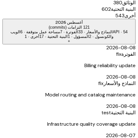
الوثائق
380
البنية التحتية
602
أخرى
543
أغسطس 2026
121 التزامات (commits)
54
·
API
النماذج والأسعار
·
33
الفوترة
·
7
مساحة عمل متوقفة
·
6
الويب
والكونسول
·
2
المسؤول
·
1
البنية التحتية
·
17
أخرى
·
1
+
2026-08-08
الفوترة
fix
Billing reliability update
2026-08-08
النماذج والأسعار
fix
Model routing and catalog maintenance
2026-08-08
البنية التحتية
test
Infrastructure quality coverage update
2026-08-07