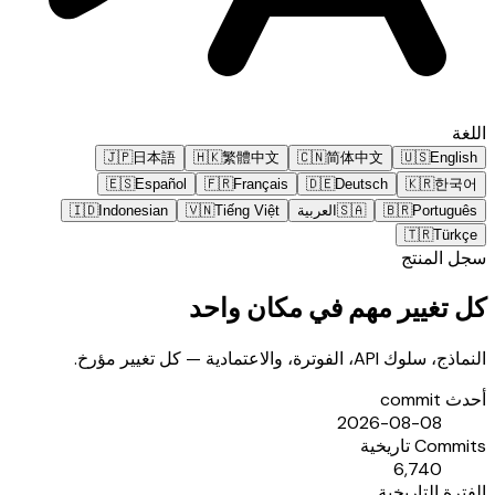
اللغة
🇯🇵
日本語
🇭🇰
繁體中文
🇨🇳
简体中文
🇺🇸
English
🇪🇸
Español
🇫🇷
Français
🇩🇪
Deutsch
🇰🇷
한국어
Português
🇧🇷
🇸🇦
العربية
Tiếng Việt
🇻🇳
Indonesian
🇮🇩
🇹🇷
Türkçe
سجل المنتج
كل تغيير مهم في مكان واحد
النماذج، سلوك API، الفوترة، والاعتمادية — كل تغيير مؤرخ.
أحدث commit
2026-08-08
Commits تاريخية
6,740
الفترة التاريخية