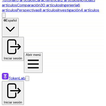
Tutorial
15 artículos
Característica
12 artículos
Noticias
3
artículos
Comparación
30 artículos
Ingeniería
6
artículos
Perspectivas
8 artículos
Investigación
4 artículos
🌐
Español
Abrir menú
Iniciar sesión
TokenLab
Iniciar sesión