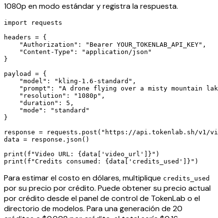
1080p en modo estándar y registra la respuesta.
import requests

headers = {

    "Authorization": "Bearer YOUR_TOKENLAB_API_KEY",

    "Content-Type": "application/json"

}

payload = {

    "model": "kling-1.6-standard",

    "prompt": "A drone flying over a misty mountain lak
    "resolution": "1080p",

    "duration": 5,

    "mode": "standard"

}

response = requests.post("https://api.tokenlab.sh/v1/vi
data = response.json()

print(f"Video URL: {data['video_url']}")

Para estimar el costo en dólares, multiplique
credits_used
por su precio por crédito. Puede obtener su precio actual
por crédito desde el panel de control de TokenLab o el
directorio de modelos. Para una generación de 20