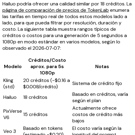
Hailuo podría ofrecer una calidad similar por 18 créditos. La
página de comparación de precios de TokenLab
enumera
las tarifas en tiempo real de todos estos modelos lado a
lado, para que pueda filtrar por resolución, duración y
costo. La siguiente tabla muestra rangos típicos de
créditos o costos para una generación de 5 segundos a
1080p en modo estándar en varios modelos, según lo
observado el 2026‑07‑07:
Créditos/Costo
Modelo
aprox. para 5s
Notas
1080p
Kling
20 créditos (~$0.16 a
Sistema de crédito fijo
(std)
$0.008/crédito)
Basado en créditos, varía
Hailuo
18 créditos
según el plan
Actualmente ofrece
PixVerse
15 créditos
costos de crédito más
V6
bajos
Basado en tokens
El costo varía según la
Veo 3
(estimado ~$0.20)
longitud del prompt