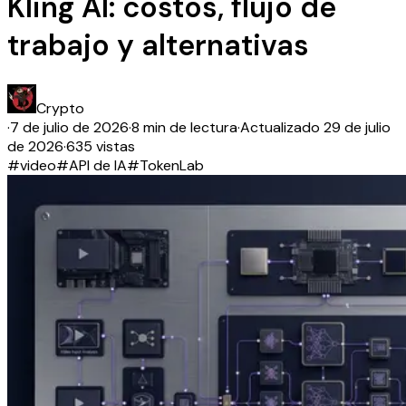
Kling AI: costos, flujo de
trabajo y alternativas
Crypto
·
7 de julio de 2026
·
8 min de lectura
·
Actualizado
29 de julio
de 2026
·
635 vistas
#
video
#
API de IA
#
TokenLab