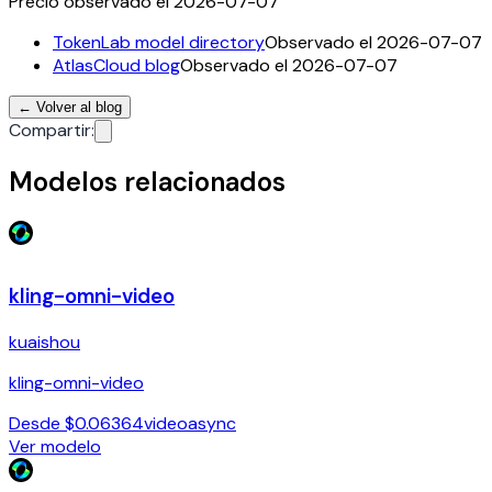
Precio observado el 2026-07-07
TokenLab model directory
Observado el 2026-07-07
AtlasCloud blog
Observado el 2026-07-07
←
Volver al blog
Compartir
:
Modelos relacionados
kling-omni-video
kuaishou
kling-omni-video
Desde $0.06364
video
async
Ver modelo