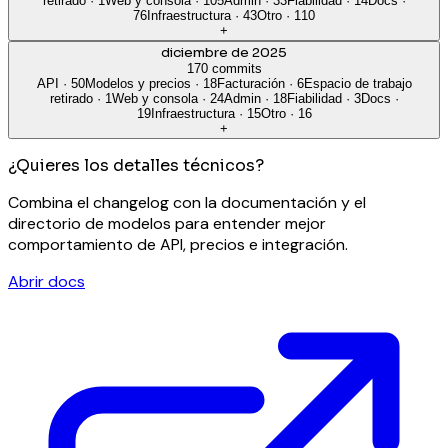
retirado
·
1
Web y consola
·
105
Admin
·
33
Fiabilidad
·
14
Docs
·
76
Infraestructura
·
43
Otro
·
110
+
diciembre de 2025
170 commits
API
·
50
Modelos y precios
·
18
Facturación
·
6
Espacio de trabajo
retirado
·
1
Web y consola
·
24
Admin
·
18
Fiabilidad
·
3
Docs
·
19
Infraestructura
·
15
Otro
·
16
+
¿Quieres los detalles técnicos?
Combina el changelog con la documentación y el
directorio de modelos para entender mejor
comportamiento de API, precios e integración.
Abrir docs