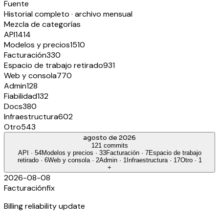
Fuente
Historial completo · archivo mensual
Mezcla de categorías
API
1414
Modelos y precios
1510
Facturación
330
Espacio de trabajo retirado
931
Web y consola
770
Admin
128
Fiabilidad
132
Docs
380
Infraestructura
602
Otro
543
agosto de 2026
121 commits
API
·
54
Modelos y precios
·
33
Facturación
·
7
Espacio de trabajo
retirado
·
6
Web y consola
·
2
Admin
·
1
Infraestructura
·
17
Otro
·
1
+
2026-08-08
Facturación
fix
Billing reliability update