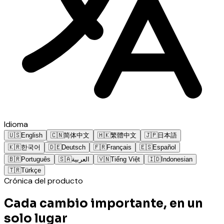
Idioma
🇺🇸
English
🇨🇳
简体中文
🇭🇰
繁體中文
🇯🇵
日本語
🇰🇷
한국어
🇩🇪
Deutsch
🇫🇷
Français
🇪🇸
Español
🇧🇷
Português
🇸🇦
العربية
🇻🇳
Tiếng Việt
🇮🇩
Indonesian
🇹🇷
Türkçe
Crónica del producto
Cada cambio importante, en un
solo lugar