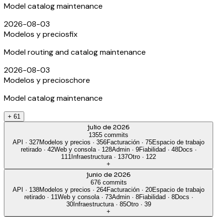
Model catalog maintenance
2026-08-03
Modelos y precios
fix
Model routing and catalog maintenance
2026-08-03
Modelos y precios
chore
Model catalog maintenance
+
61
julio de 2026
1355 commits
API
·
327
Modelos y precios
·
356
Facturación
·
75
Espacio de trabajo
retirado
·
42
Web y consola
·
128
Admin
·
9
Fiabilidad
·
48
Docs
·
111
Infraestructura
·
137
Otro
·
122
+
junio de 2026
676 commits
API
·
138
Modelos y precios
·
264
Facturación
·
20
Espacio de trabajo
retirado
·
11
Web y consola
·
73
Admin
·
8
Fiabilidad
·
8
Docs
·
30
Infraestructura
·
85
Otro
·
39
+