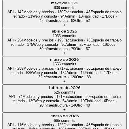
mayo de 2026
638 commits
API
·
142
Modelos y precios
·
130
Facturación
·
48
Espacio de trabajo
retirado
·
21
Web y consola
·
94
Admin
·
10
Fiabilidad
·
17
Docs
·
42
Infraestructura
·
82
Otro
·
52
+
abril de 2026
1033 commits
API
·
254
Modelos y precios
·
195
Facturación
·
73
Espacio de trabajo
retirado
·
175
Web y consola
·
96
Admin
·
25
Fiabilidad
·
19
Docs
·
50
Infraestructura
·
79
Otro
·
67
+
marzo de 2026
1556 commits
API
·
259
Modelos y precios
·
271
Facturación
·
36
Espacio de trabajo
retirado
·
535
Web y consola
·
184
Admin
·
14
Fiabilidad
·
17
Docs
·
32
Infraestructura
·
120
Otro
·
88
+
febrero de 2026
526 commits
API
·
74
Modelos y precios
·
121
Facturación
·
20
Espacio de trabajo
retirado
·
139
Web y consola
·
64
Admin
·
10
Fiabilidad
·
6
Docs
·
20
Infraestructura
·
24
Otro
·
48
+
enero de 2026
665 commits
API
·
116
Modelos y precios
·
122
Facturación
·
45
Espacio de trabajo