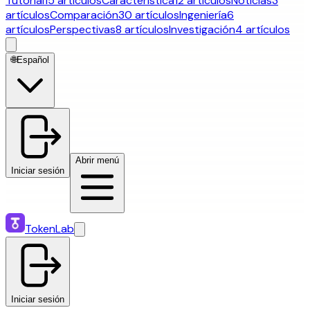
Tutorial
15 artículos
Característica
12 artículos
Noticias
3
artículos
Comparación
30 artículos
Ingeniería
6
artículos
Perspectivas
8 artículos
Investigación
4 artículos
🌐
Español
Abrir menú
Iniciar sesión
TokenLab
Iniciar sesión