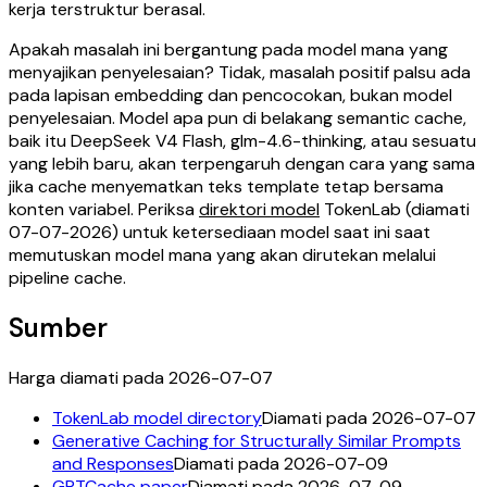
kerja terstruktur berasal.
Apakah masalah ini bergantung pada model mana yang
menyajikan penyelesaian? Tidak, masalah positif palsu ada
pada lapisan embedding dan pencocokan, bukan model
penyelesaian. Model apa pun di belakang semantic cache,
baik itu DeepSeek V4 Flash, glm-4.6-thinking, atau sesuatu
yang lebih baru, akan terpengaruh dengan cara yang sama
jika cache menyematkan teks template tetap bersama
konten variabel. Periksa
direktori model
TokenLab (diamati
07-07-2026) untuk ketersediaan model saat ini saat
memutuskan model mana yang akan dirutekan melalui
pipeline cache.
Sumber
Harga diamati pada 2026-07-07
TokenLab model directory
Diamati pada 2026-07-07
Generative Caching for Structurally Similar Prompts
and Responses
Diamati pada 2026-07-09
GPTCache paper
Diamati pada 2026-07-09