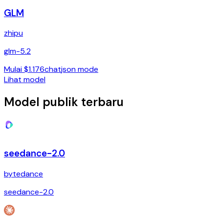
GLM
zhipu
glm-5.2
Mulai $1.176
chat
json mode
Lihat model
Model publik terbaru
seedance-2.0
bytedance
seedance-2.0