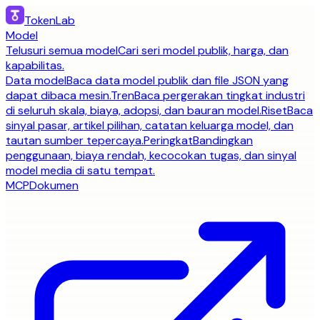
TokenLab
Model
Telusuri semua model
Cari seri model publik, harga, dan
kapabilitas.
Data model
Baca data model publik dan file JSON yang
dapat dibaca mesin.
Tren
Baca pergerakan tingkat industri
di seluruh skala, biaya, adopsi, dan bauran model.
Riset
Baca
sinyal pasar, artikel pilihan, catatan keluarga model, dan
tautan sumber tepercaya.
Peringkat
Bandingkan
penggunaan, biaya rendah, kecocokan tugas, dan sinyal
model media di satu tempat.
MCP
Dokumen