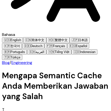
Bahasa
🇺🇸
English
🇨🇳
简体中文
🇭🇰
繁體中文
🇯🇵
日本語
🇰🇷
한국어
🇩🇪
Deutsch
🇫🇷
Français
🇪🇸
Español
🇧🇷
Português
🇸🇦
العربية
🇻🇳
Tiếng Việt
🇮🇩
Indonesian
🇹🇷
Türkçe
Blog
/
Engineering
Mengapa Semantic Cache
Anda Memberikan Jawaban
yang Salah
T