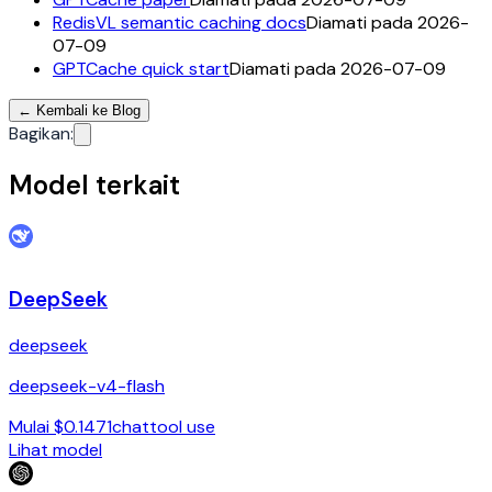
RedisVL semantic caching docs
Diamati pada 2026-
07-09
GPTCache quick start
Diamati pada 2026-07-09
←
Kembali ke Blog
Bagikan
:
Model terkait
DeepSeek
deepseek
deepseek-v4-flash
Mulai $0.1471
chat
tool use
Lihat model