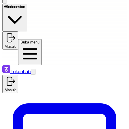
🌐
Indonesian
Buka menu
Masuk
TokenLab
Masuk