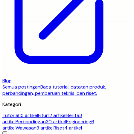
Blog
Semua postingan
Baca tutorial, catatan produk,
perbandingan, pembaruan teknis, dan riset.
Kategori
Tutorial
15 artikel
Fitur
12 artikel
Berita
3
artikel
Perbandingan
30 artikel
Engineering
6
artikel
Wawasan
8 artikel
Riset
4 artikel