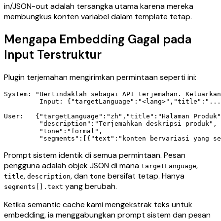
in/JSON-out adalah tersangka utama karena mereka
membungkus konten variabel dalam template tetap.
Mengapa Embedding Gagal pada
Input Terstruktur
Plugin terjemahan mengirimkan permintaan seperti ini:
System: "Bertindaklah sebagai API terjemahan. Keluarkan
         Input: {"targetLanguage":"<lang>","title":"...
User:   {"targetLanguage":"zh","title":"Halaman Produk"
         "description":"Terjemahkan deskripsi produk",

         "tone":"formal",

Prompt sistem identik di semua permintaan. Pesan
pengguna adalah objek JSON di mana
,
targetLanguage
,
, dan
bersifat tetap. Hanya
title
description
tone
yang berubah.
segments[].text
Ketika semantic cache kami mengekstrak teks untuk
embedding, ia menggabungkan prompt sistem dan pesan