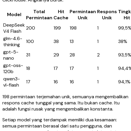
Total
Hit
Permintaan
Respons
Tingk
Model
Permintaan
Cache
Unik
Unik
Hit
DeepSeek
200
199
198
1
99,5
V4 Flash
glm-4.6-
100
38
13
1
38%
thinking
gpt-5-
31
29
28
2
93,5
nano
gpt-oss-
18
17
17
1
94,4
120b
qwen3-
17
16
16
1
94,1%
vl-flash
198 permintaan terjemahan unik, semuanya mengembalikan
respons cache tunggal yang sama. Itu bukan cache. Itu
adalah fungsi rusak yang mengembalikan konstanta.
Setiap model yang terdampak memiliki dua kesamaan:
semua permintaan berasal dari satu pengguna, dan