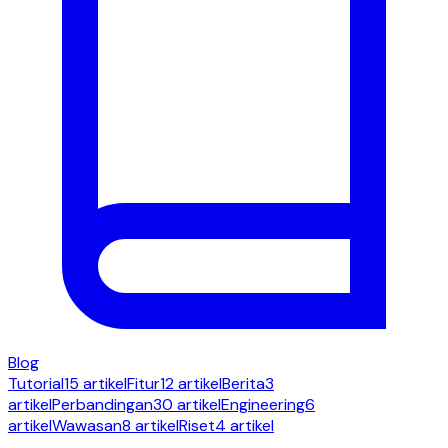
Blog
Tutorial
15 artikel
Fitur
12 artikel
Berita
3
artikel
Perbandingan
30 artikel
Engineering
6
artikel
Wawasan
8 artikel
Riset
4 artikel