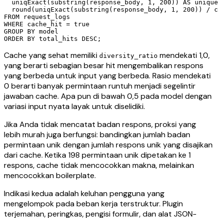
  uniqExact(substring(response_body, 1, 200)) AS unique
  round(uniqExact(substring(response_body, 1, 200)) / c
FROM request_logs

WHERE cache_hit = true

GROUP BY model

Cache yang sehat memiliki
mendekati 1,0,
diversity_ratio
yang berarti sebagian besar hit mengembalikan respons
yang berbeda untuk input yang berbeda. Rasio mendekati
0 berarti banyak permintaan runtuh menjadi segelintir
jawaban cache. Apa pun di bawah 0,5 pada model dengan
variasi input nyata layak untuk diselidiki.
Jika Anda tidak mencatat badan respons, proksi yang
lebih murah juga berfungsi: bandingkan jumlah badan
permintaan unik dengan jumlah respons unik yang disajikan
dari cache. Ketika 198 permintaan unik dipetakan ke 1
respons, cache tidak mencocokkan makna, melainkan
mencocokkan boilerplate.
Indikasi kedua adalah keluhan pengguna yang
mengelompok pada beban kerja terstruktur. Plugin
terjemahan, peringkas, pengisi formulir, dan alat JSON-