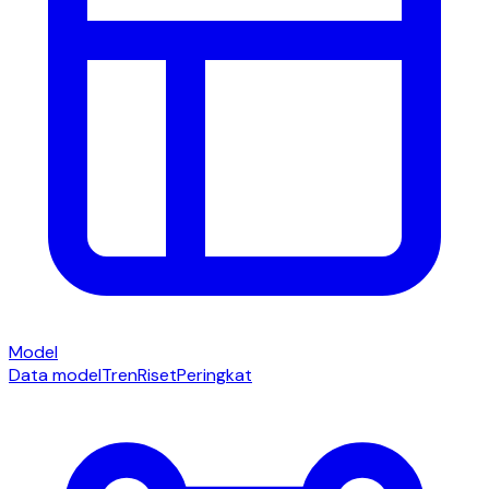
Model
Data model
Tren
Riset
Peringkat