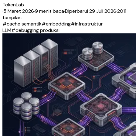
TokenLab
·
5 Maret 2026
·
9 menit baca
·
Diperbarui
29 Juli 2026
·
2011
tampilan
#
cache semantik
#
embedding
#
infrastruktur
LLM
#
debugging produksi