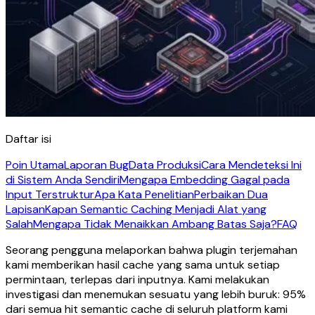
Daftar isi
Poin Utama
Laporan Bug
Data Produksi
Cara Mendeteksi Ini
di Sistem Anda Sendiri
Mengapa Embedding Gagal pada
Input Terstruktur
Apa Kata Penelitian
Perbaikan Dua
Lapisan
Kapan Semantic Caching Menjadi Alat yang
Salah
Mengapa Tidak Menaikkan Ambang Batas Saja?
FAQ
Seorang pengguna melaporkan bahwa plugin terjemahan
kami memberikan hasil cache yang sama untuk setiap
permintaan, terlepas dari inputnya. Kami melakukan
investigasi dan menemukan sesuatu yang lebih buruk: 95%
dari semua hit semantic cache di seluruh platform kami