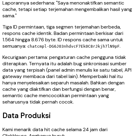
Laporannya sederhana: "Saya menonaktifkan semantic
cache, tetapi setiap terjemahan mengembalikan hasil yang
sama."
Tiga ID permintaan, tiga segmen terjemahan berbeda,
respons cache identik. Badan permintaan berkisar dari
1.564 hingga 8.676 byte. ID respons cache sama untuk
semuanya:
.
chatcmpl-DG6J03nhdvcF7Ek0C8rJkjh7lN9pF
Kecurigaan pertama: pengaturan cache pengguna tidak
diterapkan. Ternyata itu adalah bug sinkronisasi sumber
data yang terpisah (panel admin menulis ke satu tabel, API
gateway membaca dari tabel lain). Memperbaiki hal itu
hanya menyelesaikan separuh masalah. Bahkan dengan
cache yang diaktifkan dan berfungsi dengan benar,
semantic cache mencocokkan permintaan yang
seharusnya tidak pernah cocok.
Data Produksi
Kami menarik data hit cache selama 24 jam dari
ClickHouse. Angkanya buruk.