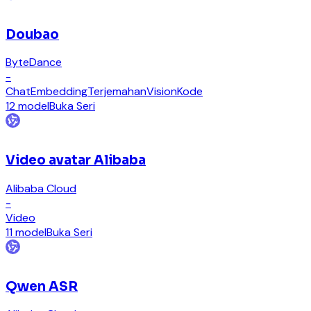
Doubao
ByteDance
-
Chat
Embedding
Terjemahan
Vision
Kode
12 model
Buka Seri
Video avatar Alibaba
Alibaba Cloud
-
Video
11 model
Buka Seri
Qwen ASR