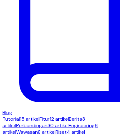
Blog
Tutorial
15 artikel
Fitur
12 artikel
Berita
3
artikel
Perbandingan
30 artikel
Engineering
6
artikel
Wawasan
8 artikel
Riset
4 artikel