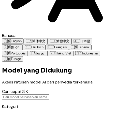
Bahasa
🇺🇸
English
🇨🇳
简体中文
🇭🇰
繁體中文
🇯🇵
日本語
🇰🇷
한국어
🇩🇪
Deutsch
🇫🇷
Français
🇪🇸
Español
🇧🇷
Português
🇸🇦
العربية
🇻🇳
Tiếng Việt
🇮🇩
Indonesian
🇹🇷
Türkçe
Model yang Didukung
Akses ratusan model AI dari penyedia terkemuka
Cari cepat
⌘K
Kategori