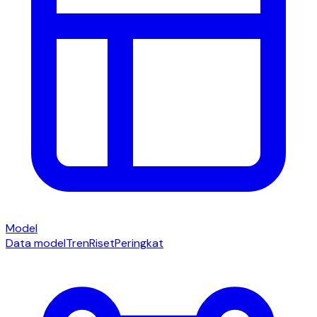
Model
Data model
Tren
Riset
Peringkat