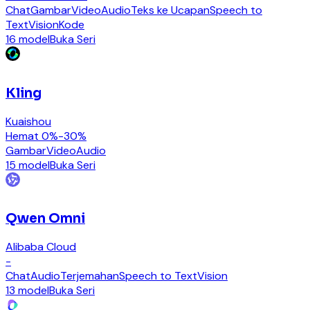
Chat
Gambar
Video
Audio
Teks ke Ucapan
Speech to
Text
Vision
Kode
16 model
Buka Seri
Kling
Kuaishou
Hemat 0%-30%
Gambar
Video
Audio
15 model
Buka Seri
Qwen Omni
Alibaba Cloud
-
Chat
Audio
Terjemahan
Speech to Text
Vision
13 model
Buka Seri