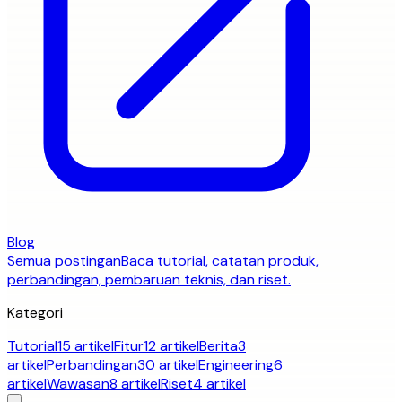
Blog
Semua postingan
Baca tutorial, catatan produk,
perbandingan, pembaruan teknis, dan riset.
Kategori
Tutorial
15 artikel
Fitur
12 artikel
Berita
3
artikel
Perbandingan
30 artikel
Engineering
6
artikel
Wawasan
8 artikel
Riset
4 artikel