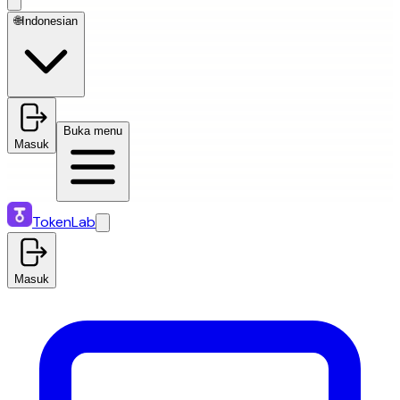
🌐
Indonesian
Buka menu
Masuk
TokenLab
Masuk