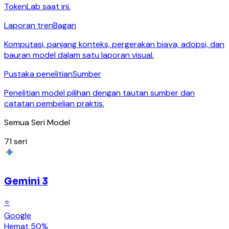
TokenLab saat ini.
Laporan tren
Bagan
Komputasi, panjang konteks, pergerakan biaya, adopsi, dan
bauran model dalam satu laporan visual.
Pustaka penelitian
Sumber
Penelitian model pilihan dengan tautan sumber dan
catatan pembelian praktis.
Semua Seri Model
71
seri
Gemini 3
⭐
Google
Hemat 50%