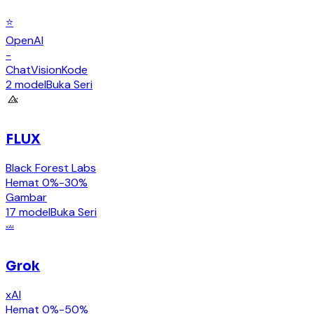
⭐
OpenAI
-
Chat
Vision
Kode
2 model
Buka Seri
FLUX
Black Forest Labs
Hemat 0%-30%
Gambar
17 model
Buka Seri
xAI
Grok
xAI
Hemat 0%-50%