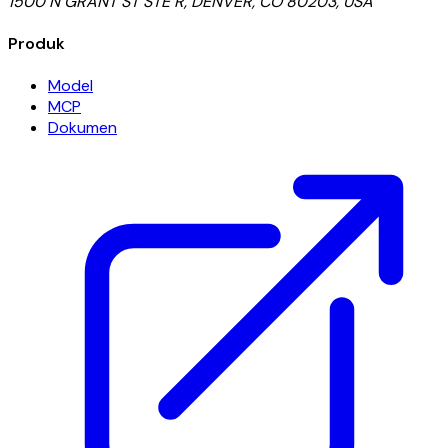
1500 N GRANT ST STE R, DENVER, CO 80203, USA
Produk
Model
MCP
Dokumen