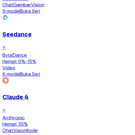
Chat
Gambar
Vision
9 model
Buka Seri
Seedance
⭐
ByteDance
Hemat 0%-15%
Video
6 model
Buka Seri
Claude 4
⭐
Anthropic
Hemat 35%
Chat
Vision
Kode