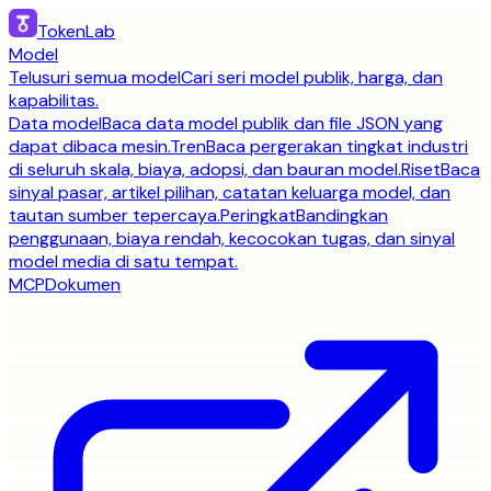
TokenLab
Model
Telusuri semua model
Cari seri model publik, harga, dan
kapabilitas.
Data model
Baca data model publik dan file JSON yang
dapat dibaca mesin.
Tren
Baca pergerakan tingkat industri
di seluruh skala, biaya, adopsi, dan bauran model.
Riset
Baca
sinyal pasar, artikel pilihan, catatan keluarga model, dan
tautan sumber tepercaya.
Peringkat
Bandingkan
penggunaan, biaya rendah, kecocokan tugas, dan sinyal
model media di satu tempat.
MCP
Dokumen