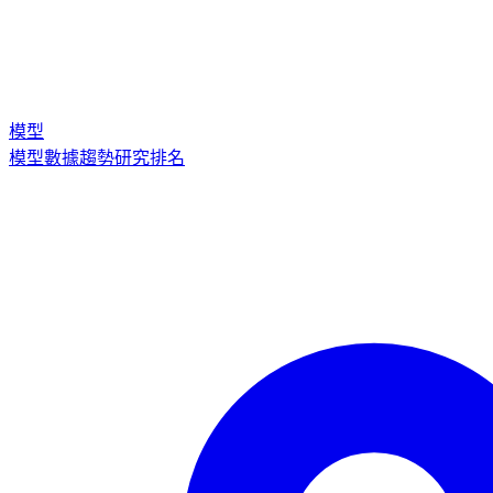
模型
模型數據
趨勢
研究
排名