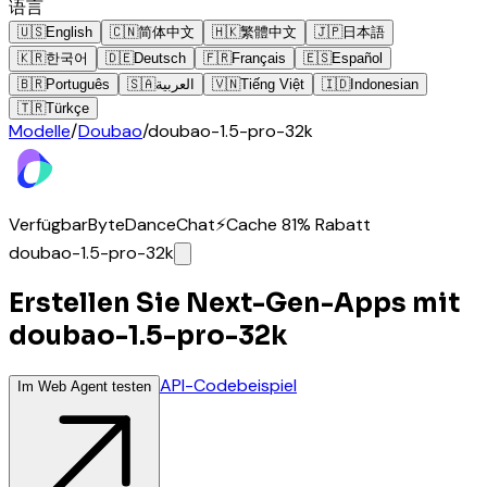
语言
🇺🇸
English
🇨🇳
简体中文
🇭🇰
繁體中文
🇯🇵
日本語
🇰🇷
한국어
🇩🇪
Deutsch
🇫🇷
Français
🇪🇸
Español
🇧🇷
Português
🇸🇦
العربية
🇻🇳
Tiếng Việt
🇮🇩
Indonesian
🇹🇷
Türkçe
Modelle
/
Doubao
/
doubao-1.5-pro-32k
Verfügbar
ByteDance
Chat
⚡
Cache 81% Rabatt
doubao-1.5-pro-32k
Erstellen Sie Next-Gen-Apps mit
doubao-1.5-pro-32k
API-Codebeispiel
Im Web Agent testen