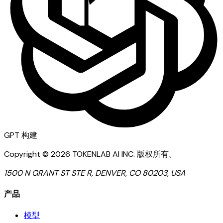
GPT
构建
Copyright ©
2026
TOKENLAB AI INC
.
版权所有。
1500 N GRANT ST STE R, DENVER, CO 80203, USA
产品
模型