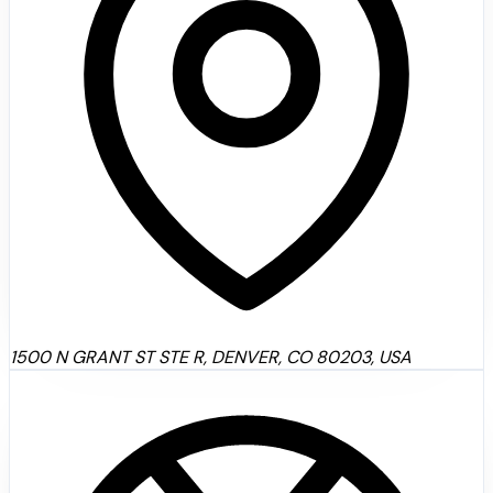
1500 N GRANT ST STE R, DENVER, CO 80203, USA