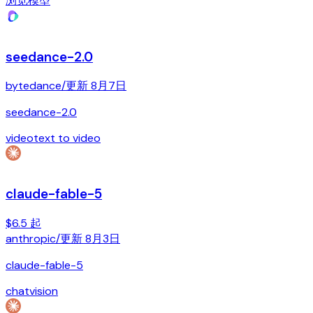
浏览模型
seedance-2.0
bytedance
/
更新
8月7日
seedance-2.0
video
text to video
claude-fable-5
$6.5 起
anthropic
/
更新
8月3日
claude-fable-5
chat
vision