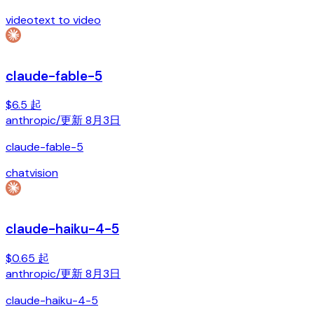
video
text to video
claude-fable-5
$6.5 起
anthropic
/
更新
8月3日
claude-fable-5
chat
vision
claude-haiku-4-5
$0.65 起
anthropic
/
更新
8月3日
claude-haiku-4-5