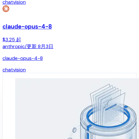
chat
vision
claude-opus-4-8
$3.25 起
anthropic
/
更新
8月3日
claude-opus-4-8
chat
vision