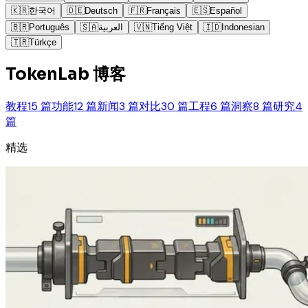
🇰🇷
한국어
🇩🇪
Deutsch
🇫🇷
Français
🇪🇸
Español
🇧🇷
Português
🇸🇦
العربية
🇻🇳
Tiếng Việt
🇮🇩
Indonesian
🇹🇷
Türkçe
TokenLab 博客
教程
15 篇
功能
12 篇
新闻
3 篇
对比
30 篇
工程
6 篇
洞察
8 篇
研究
4
篇
精选