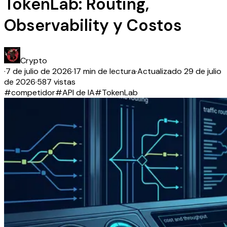
TokenLab: Routing,
Observability y Costos
Crypto
·
7 de julio de 2026
·
17 min de lectura
·
Actualizado
29 de julio
de 2026
·
587 vistas
#
competidor
#
API de IA
#
TokenLab