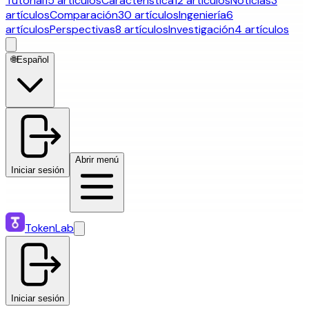
Tutorial
15 artículos
Característica
12 artículos
Noticias
3
artículos
Comparación
30 artículos
Ingeniería
6
artículos
Perspectivas
8 artículos
Investigación
4 artículos
🌐
Español
Abrir menú
Iniciar sesión
TokenLab
Iniciar sesión