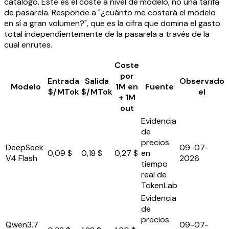
catálogo. Este es el coste a nivel de modelo, no una tarifa
de pasarela. Responde a "¿cuánto me costará el modelo
en sí a gran volumen?", que es la cifra que domina el gasto
total independientemente de la pasarela a través de la
cual enrutes.
Coste
por
Entrada
Salida
Observado
Modelo
1M en
Fuente
$/MTok
$/MTok
el
+ 1M
out
Evidencia
de
precios
DeepSeek
09-07-
0,09 $
0,18 $
0,27 $
en
V4 Flash
2026
tiempo
real de
TokenLab
Evidencia
de
precios
Qwen3.7
09-07-