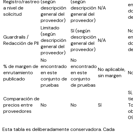
Registro/rastreo
(según
(según
e
a nivel de
descripción
descripción
N/A
d
solicitud
general del
general del
de
proveedor)
proveedor)
Limitado
Sí (según
No
(según
Guardrails /
descripción
e
descripción
N/A
Redacción de PII
general del
d
general del
proveedor)
de
proveedor)
No
No
% de margen de
encontrado
encontrado
No aplicable,
enrutamiento
en este
en este
N
sin margen
publicado
conjunto de
conjunto
pruebas
de pruebas
Sí
Comparación de
ti
precios entre
No
No
Sí
To
proveedores
ob
0
Esta tabla es deliberadamente conservadora. Cada