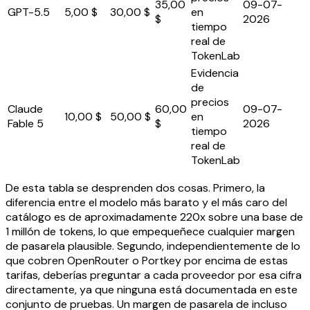
35,00
09-07-
GPT-5.5
5,00 $
30,00 $
en
$
2026
tiempo
real de
TokenLab
Evidencia
de
precios
Claude
60,00
09-07-
10,00 $
50,00 $
en
Fable 5
$
2026
tiempo
real de
TokenLab
De esta tabla se desprenden dos cosas. Primero, la
diferencia entre el modelo más barato y el más caro del
catálogo es de aproximadamente 220x sobre una base de
1 millón de tokens, lo que empequeñece cualquier margen
de pasarela plausible. Segundo, independientemente de lo
que cobren OpenRouter o Portkey por encima de estas
tarifas, deberías preguntar a cada proveedor por esa cifra
directamente, ya que ninguna está documentada en este
conjunto de pruebas. Un margen de pasarela de incluso