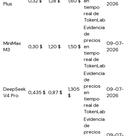
0,32 $
1,28 $
1,60 $
en
Plus
2026
tiempo
real de
TokenLab
Evidencia
de
precios
MiniMax
09-07-
0,30 $
1,20 $
1,50 $
en
M3
2026
tiempo
real de
TokenLab
Evidencia
de
precios
DeepSeek
1,305
09-07-
0,435 $
0,87 $
en
V4 Pro
$
2026
tiempo
real de
TokenLab
Evidencia
de
precios
09-07-