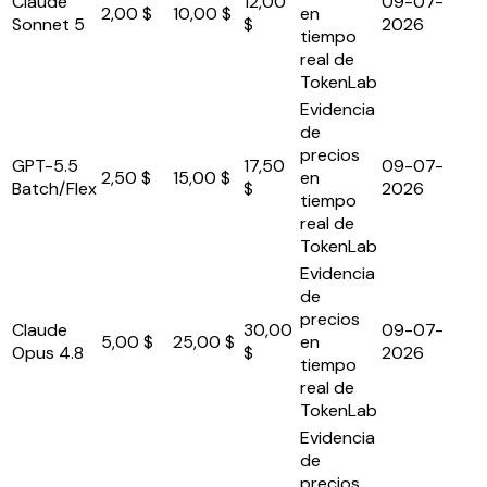
Claude
12,00
09-07-
2,00 $
10,00 $
en
Sonnet 5
$
2026
tiempo
real de
TokenLab
Evidencia
de
precios
GPT-5.5
17,50
09-07-
2,50 $
15,00 $
en
Batch/Flex
$
2026
tiempo
real de
TokenLab
Evidencia
de
precios
Claude
30,00
09-07-
5,00 $
25,00 $
en
Opus 4.8
$
2026
tiempo
real de
TokenLab
Evidencia
de
precios