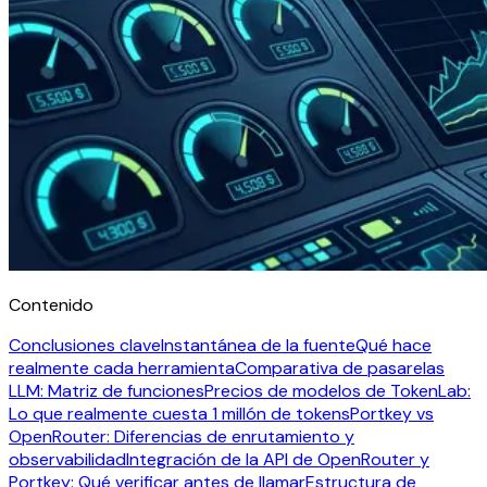
Contenido
Conclusiones clave
Instantánea de la fuente
Qué hace
realmente cada herramienta
Comparativa de pasarelas
LLM: Matriz de funciones
Precios de modelos de TokenLab:
Lo que realmente cuesta 1 millón de tokens
Portkey vs
OpenRouter: Diferencias de enrutamiento y
observabilidad
Integración de la API de OpenRouter y
Portkey: Qué verificar antes de llamar
Estructura de