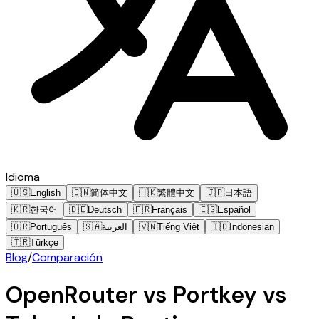
Idioma
🇺🇸
English
🇨🇳
简体中文
🇭🇰
繁體中文
🇯🇵
日本語
🇰🇷
한국어
🇩🇪
Deutsch
🇫🇷
Français
🇪🇸
Español
🇧🇷
Português
🇸🇦
العربية
🇻🇳
Tiếng Việt
🇮🇩
Indonesian
🇹🇷
Türkçe
Blog
/
Comparación
OpenRouter vs Portkey vs