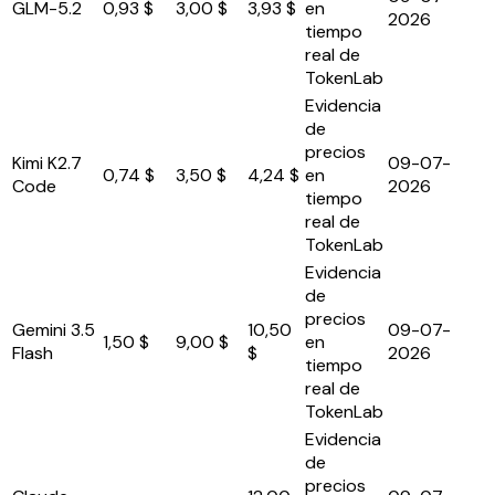
GLM-5.2
0,93 $
3,00 $
3,93 $
en
2026
tiempo
real de
TokenLab
Evidencia
de
precios
Kimi K2.7
09-07-
0,74 $
3,50 $
4,24 $
en
Code
2026
tiempo
real de
TokenLab
Evidencia
de
precios
Gemini 3.5
10,50
09-07-
1,50 $
9,00 $
en
Flash
$
2026
tiempo
real de
TokenLab
Evidencia
de
precios