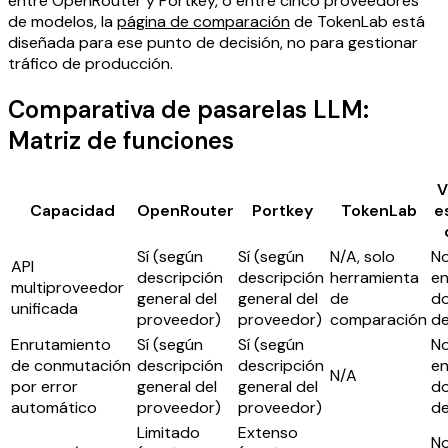
entre OpenRouter y Portkey, o entre cinco proveedores
de modelos, la
página de comparación
de TokenLab está
diseñada para ese punto de decisión, no para gestionar
tráfico de producción.
Comparativa de pasarelas LLM:
Matriz de funciones
V
Capacidad
OpenRouter
Portkey
TokenLab
e
Sí (según
Sí (según
N/A, solo
No
API
descripción
descripción
herramienta
e
multiproveedor
general del
general del
de
d
unificada
proveedor)
proveedor)
comparación
de
Enrutamiento
Sí (según
Sí (según
No
de conmutación
descripción
descripción
e
N/A
por error
general del
general del
d
automático
proveedor)
proveedor)
de
Limitado
Extenso
No