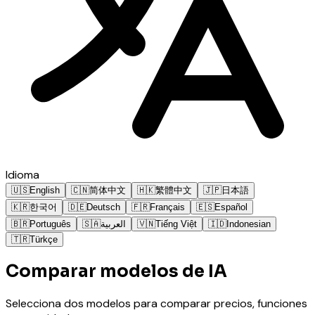
Idioma
🇺🇸
English
🇨🇳
简体中文
🇭🇰
繁體中文
🇯🇵
日本語
🇰🇷
한국어
🇩🇪
Deutsch
🇫🇷
Français
🇪🇸
Español
🇧🇷
Português
🇸🇦
العربية
🇻🇳
Tiếng Việt
🇮🇩
Indonesian
🇹🇷
Türkçe
Comparar modelos de IA
Selecciona dos modelos para comparar precios, funciones