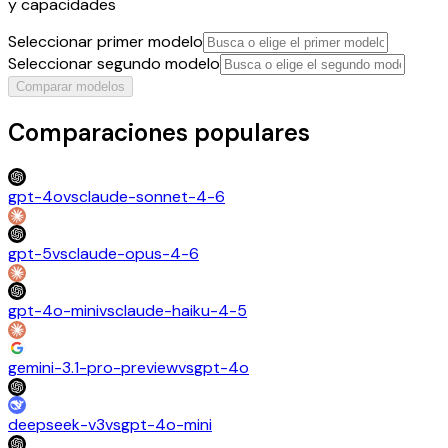
y capacidades
Seleccionar primer modelo
Seleccionar segundo modelo
Comparar modelos
Comparaciones populares
gpt-4o
vs
claude-sonnet-4-6
gpt-5
vs
claude-opus-4-6
gpt-4o-mini
vs
claude-haiku-4-5
gemini-3.1-pro-preview
vs
gpt-4o
deepseek-v3
vs
gpt-4o-mini