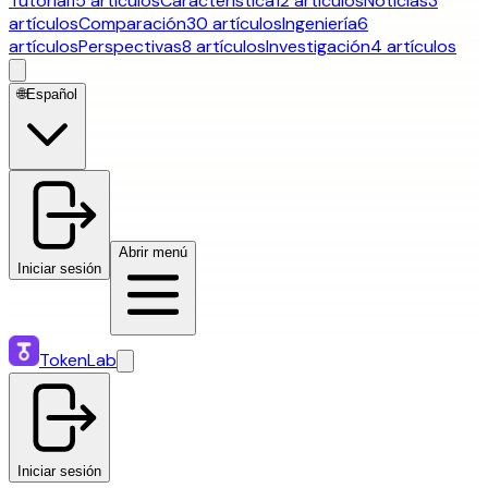
Tutorial
15 artículos
Característica
12 artículos
Noticias
3
artículos
Comparación
30 artículos
Ingeniería
6
artículos
Perspectivas
8 artículos
Investigación
4 artículos
🌐
Español
Abrir menú
Iniciar sesión
TokenLab
Iniciar sesión