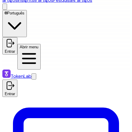
artigos
Insights
8 artigos
Pesquisa
4 artigos
🌐
Português
Abrir menu
Entrar
TokenLab
Entrar