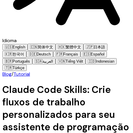
Idioma
🇺🇸
English
🇨🇳
简体中文
🇭🇰
繁體中文
🇯🇵
日本語
🇰🇷
한국어
🇩🇪
Deutsch
🇫🇷
Français
🇪🇸
Español
🇧🇷
Português
🇸🇦
العربية
🇻🇳
Tiếng Việt
🇮🇩
Indonesian
🇹🇷
Türkçe
Blog
/
Tutorial
Claude Code Skills: Crie
fluxos de trabalho
personalizados para seu
assistente de programação