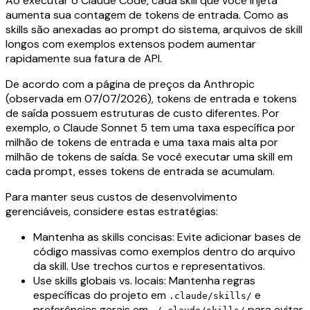
Ao executar o Claude Code, cada skill que você injeta
aumenta sua contagem de tokens de entrada. Como as
skills são anexadas ao prompt do sistema, arquivos de skill
longos com exemplos extensos podem aumentar
rapidamente sua fatura de API.
De acordo com a página de preços da Anthropic
(observada em 07/07/2026), tokens de entrada e tokens
de saída possuem estruturas de custo diferentes. Por
exemplo, o Claude Sonnet 5 tem uma taxa específica por
milhão de tokens de entrada e uma taxa mais alta por
milhão de tokens de saída. Se você executar uma skill em
cada prompt, esses tokens de entrada se acumulam.
Para manter seus custos de desenvolvimento
gerenciáveis, considere estas estratégias:
Mantenha as skills concisas: Evite adicionar bases de
código massivas como exemplos dentro do arquivo
da skill. Use trechos curtos e representativos.
Use skills globais vs. locais: Mantenha regras
específicas do projeto em
e
.claude/skills/
preferências gerais em
para evitar