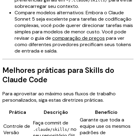
~/.claude/skills/
sobrecarregar seu contexto.
Compare modelos alternativos: Embora o Claude
Sonnet 5 seja excelente para tarefas de codificação
complexas, você pode querer direcionar tarefas mais
simples para modelos de menor custo. Você pode
revisar o guia de
comparação de preços
para ver
como diferentes provedores precificam seus tokens
de entrada e saída.
Melhores práticas para Skills do
Claude Code
Para aproveitar ao máximo seus fluxos de trabalho
personalizados, siga estas diretrizes práticas.
Prática
Descrição
Benefício
Garante que toda a
Faça commit de
Controle de
equipe use os mesmos
no
.claude/skills/
Versão
padrões de
seu repositório Git.