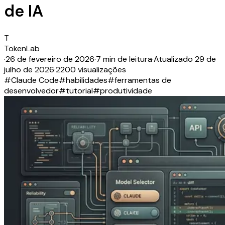
de IA
T
TokenLab
·
26 de fevereiro de 2026
·
7 min de leitura
·
Atualizado
29 de
julho de 2026
·
2200 visualizações
#
Claude Code
#
habilidades
#
ferramentas de
desenvolvedor
#
tutorial
#
produtividade