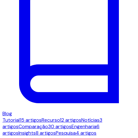
Blog
Tutorial
15 artigos
Recurso
12 artigos
Notícias
3
artigos
Comparação
30 artigos
Engenharia
6
artigos
Insights
8 artigos
Pesquisa
4 artigos