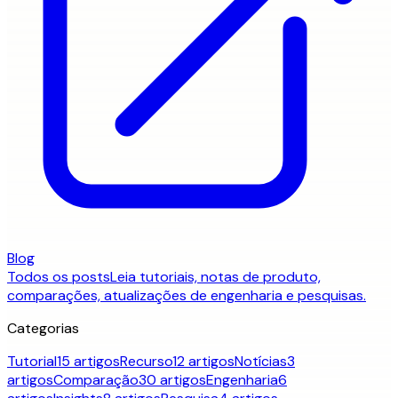
Blog
Todos os posts
Leia tutoriais, notas de produto,
comparações, atualizações de engenharia e pesquisas.
Categorias
Tutorial
15 artigos
Recurso
12 artigos
Notícias
3
artigos
Comparação
30 artigos
Engenharia
6