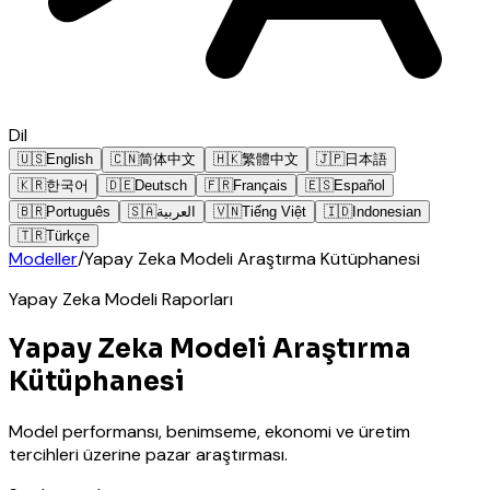
Dil
🇺🇸
English
🇨🇳
简体中文
🇭🇰
繁體中文
🇯🇵
日本語
🇰🇷
한국어
🇩🇪
Deutsch
🇫🇷
Français
🇪🇸
Español
🇧🇷
Português
🇸🇦
العربية
🇻🇳
Tiếng Việt
🇮🇩
Indonesian
🇹🇷
Türkçe
Modeller
/
Yapay Zeka Modeli Araştırma Kütüphanesi
Yapay Zeka Modeli Raporları
Yapay Zeka Modeli Araştırma
Kütüphanesi
Model performansı, benimseme, ekonomi ve üretim
tercihleri üzerine pazar araştırması.