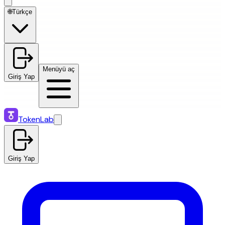
🌐
Türkçe
Menüyü aç
Giriş Yap
TokenLab
Giriş Yap