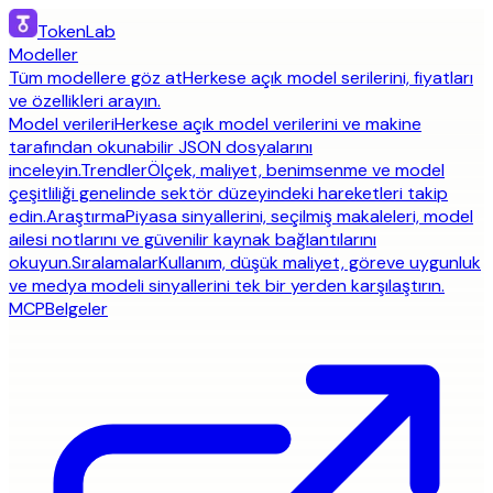
TokenLab
Modeller
Tüm modellere göz at
Herkese açık model serilerini, fiyatları
ve özellikleri arayın.
Model verileri
Herkese açık model verilerini ve makine
tarafından okunabilir JSON dosyalarını
inceleyin.
Trendler
Ölçek, maliyet, benimsenme ve model
çeşitliliği genelinde sektör düzeyindeki hareketleri takip
edin.
Araştırma
Piyasa sinyallerini, seçilmiş makaleleri, model
ailesi notlarını ve güvenilir kaynak bağlantılarını
okuyun.
Sıralamalar
Kullanım, düşük maliyet, göreve uygunluk
ve medya modeli sinyallerini tek bir yerden karşılaştırın.
MCP
Belgeler