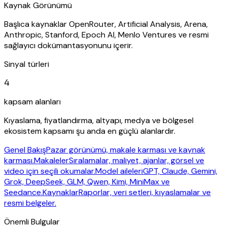
Kaynak Görünümü
Başlıca kaynaklar OpenRouter, Artificial Analysis, Arena,
Anthropic, Stanford, Epoch AI, Menlo Ventures ve resmi
sağlayıcı dokümantasyonunu içerir.
Sinyal türleri
4
kapsam alanları
Kıyaslama, fiyatlandırma, altyapı, medya ve bölgesel
ekosistem kapsamı şu anda en güçlü alanlardır.
Genel Bakış
Pazar görünümü, makale karması ve kaynak
karması.
Makaleler
Sıralamalar, maliyet, ajanlar, görsel ve
video için seçili okumalar.
Model aileleri
GPT, Claude, Gemini,
Grok, DeepSeek, GLM, Qwen, Kimi, MiniMax ve
Seedance.
Kaynaklar
Raporlar, veri setleri, kıyaslamalar ve
resmi belgeler.
Önemli Bulgular