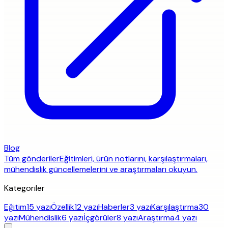
Blog
Tüm gönderiler
Eğitimleri, ürün notlarını, karşılaştırmaları,
mühendislik güncellemelerini ve araştırmaları okuyun.
Kategoriler
Eğitim
15 yazı
Özellik
12 yazı
Haberler
3 yazı
Karşılaştırma
30
yazı
Mühendislik
6 yazı
İçgörüler
8 yazı
Araştırma
4 yazı