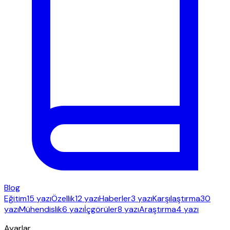
Blog
Eğitim
15 yazı
Özellik
12 yazı
Haberler
3 yazı
Karşılaştırma
30
yazı
Mühendislik
6 yazı
İçgörüler
8 yazı
Araştırma
4 yazı
Ayarlar