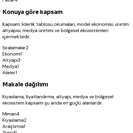
Konuya göre kapsam
Kapsam; liderlik tablosu okumaları, model ekonomisi, üretim
altyapısı, medya üretimi ve bölgesel ekosistemleri
içermektedir.
Sıralamalar
2
Ekonomi
1
Altyapı
3
Medya
1
Aileler
1
Makale dağılımı
Kıyaslama, fiyatlandırma, altyapı, medya ve bölgesel
ekosistem kapsamı şu anda en güçlü alanlardır.
Mimari
4
Kıyaslama
2
Araştırma
1
Trend
1