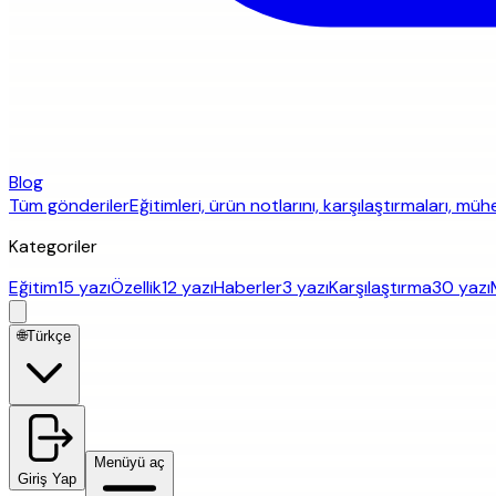
Blog
Tüm gönderiler
Eğitimleri, ürün notlarını, karşılaştırmaları, mü
Kategoriler
Eğitim
15 yazı
Özellik
12 yazı
Haberler
3 yazı
Karşılaştırma
30 yazı
🌐
Türkçe
Menüyü aç
Giriş Yap