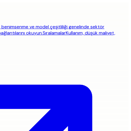
, benimsenme ve model çeşitliliği genelinde sektör
bağlantılarını okuyun.
Sıralamalar
Kullanım, düşük maliyet,