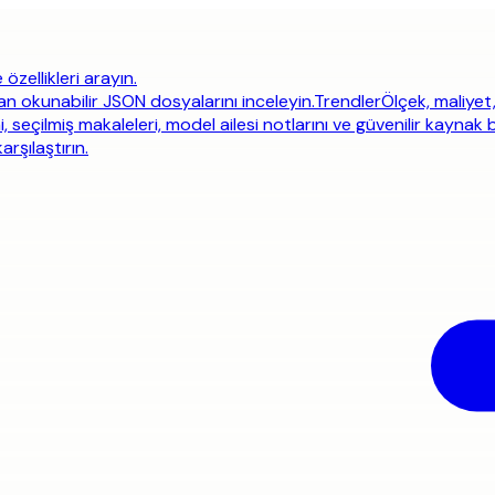
 özellikleri arayın.
an okunabilir JSON dosyalarını inceleyin.
Trendler
Ölçek, maliyet
i, seçilmiş makaleleri, model ailesi notlarını ve güvenilir kaynak 
rşılaştırın.