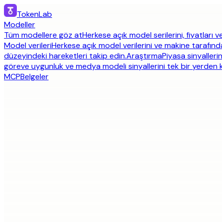
TokenLab
Modeller
Tüm modellere göz at
Herkese açık model serilerini, fiyatları ve
Model verileri
Herkese açık model verilerini ve makine tarafınd
düzeyindeki hareketleri takip edin.
Araştırma
Piyasa sinyallerin
göreve uygunluk ve medya modeli sinyallerini tek bir yerden ka
MCP
Belgeler