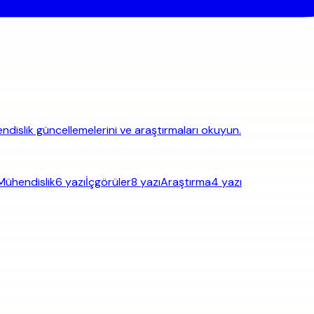
hendislik güncellemelerini ve araştırmaları okuyun.
Mühendislik
6 yazı
İçgörüler
8 yazı
Araştırma
4 yazı