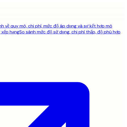
 về quy mô, chi phí, mức độ áp dụng và sự kết hợp mô
 xếp hạng
So sánh mức độ sử dụng, chi phí thấp, độ phù hợp