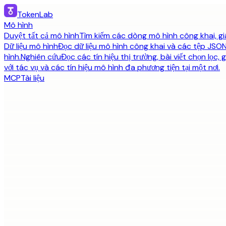
TokenLab
Mô hình
Duyệt tất cả mô hình
Tìm kiếm các dòng mô hình công khai, gi
Dữ liệu mô hình
Đọc dữ liệu mô hình công khai và các tệp JSO
hình.
Nghiên cứu
Đọc các tín hiệu thị trường, bài viết chọn lọc,
với tác vụ và các tín hiệu mô hình đa phương tiện tại một nơi.
MCP
Tài liệu