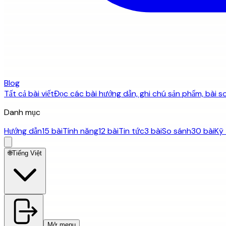
Blog
Tất cả bài viết
Đọc các bài hướng dẫn, ghi chú sản phẩm, bài so
Danh mục
Hướng dẫn
15 bài
Tính năng
12 bài
Tin tức
3 bài
So sánh
30 bài
Kỹ 
🌐
Tiếng Việt
Mở menu