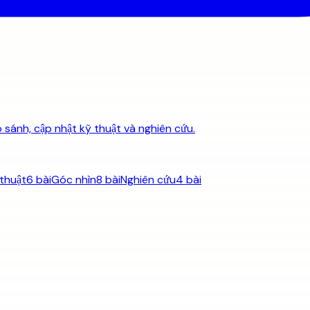
 sánh, cập nhật kỹ thuật và nghiên cứu.
thuật
6 bài
Góc nhìn
8 bài
Nghiên cứu
4 bài