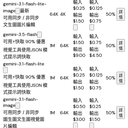
輸入
輸入
gemini-3.1-flash-lite-
$0.25
$0.125
image
最新
詳
64K
4K
50%
輸出
輸出
可用
同步 / 非同步
情
$1.50
$0.75
文生圖
圖片編輯
gemini-3.5-flash
輸入
輸入
可用
⚡
快取 90% 優惠
$1.50
$0.75
詳
1M
64K
50%
輸出
輸出
情
視覺
工具使用
JSON 模
$9.00
$4.50
式
提示詞快取
gemini-3.1-flash-lite
輸入
輸入
$0.25
$0.125
詳
可用
⚡
快取 90% 優惠
1M
64K
50%
輸出
輸出
情
視覺
工具使用
JSON 模
$1.50
$0.75
式
提示詞快取
gemini-3.1-flash-
輸入
輸入
image
$0.50
$0.25
詳
可用
同步 / 非同步
1M
64K
50%
輸出
輸出
情
圖生圖
文生圖
視覺
圖
$3.00
$1.50
片編輯