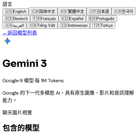
語言
🇺🇸
English
🇨🇳
简体中文
🇭🇰
繁體中文
🇯🇵
日本語
🇰🇷
한국어
🇩🇪
Deutsch
🇫🇷
Français
🇪🇸
Español
🇧🇷
Português
🇸🇦
العربية
🇻🇳
Tiếng Việt
🇮🇩
Indonesian
🇹🇷
Türkçe
←
返回模型列表
Gemini 3
Google
·
9
模型
·
每 1M Tokens
Google 的下一代多模態 AI，具有原生圖像、影片和音訊理解
能力。
聊天
圖片
視覺
包含的模型