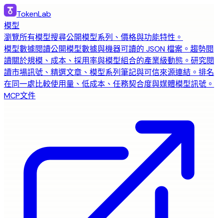
TokenLab
模型
瀏覽所有模型
搜尋公開模型系列、價格與功能特性。
模型數據
閱讀公開模型數據與機器可讀的 JSON 檔案。
趨勢
閱
讀關於規模、成本、採用率與模型組合的產業級動態。
研究
閱
讀市場訊號、精選文章、模型系列筆記與可信來源連結。
排名
在同一處比較使用量、低成本、任務契合度與媒體模型訊號。
MCP
文件