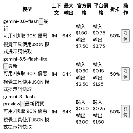
上下
最大
官方價
平台價
操
模型
折扣
文
輸出
格
格
作
gemini-3.6-flash
最
輸入
輸入
新
$1.50
$0.75
詳
可用
⚡
快取 90% 優惠
1M
64K
50%
輸出
輸出
情
視覺
工具使用
JSON 模
$7.50
$3.75
式
提示詞快取
gemini-3.5-flash-lite
輸入
輸入
最新
$0.30
$0.15
詳
可用
⚡
快取 90% 優惠
1M
64K
50%
輸出
輸出
情
視覺
工具使用
JSON 模
$2.50
$1.25
式
提示詞快取
gemini-3-flash-
輸入
輸入
preview
最新
預覽
$0.50
$0.25
詳
可用
⚡
快取 90% 優惠
1M
64K
50%
輸出
輸出
情
視覺
工具使用
JSON 模
$3.00
$1.50
式
提示詞快取