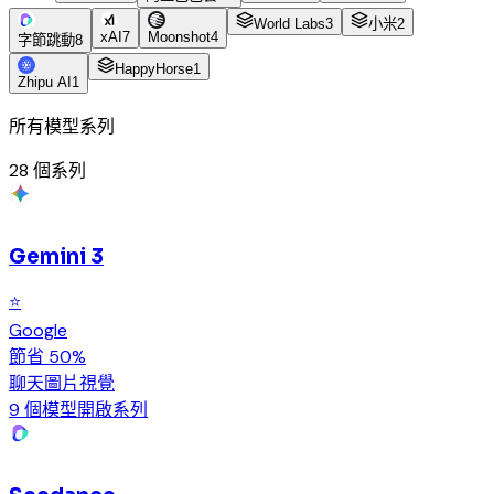
World Labs
3
小米
2
xAI
7
Moonshot
4
字節跳動
8
HappyHorse
1
Zhipu AI
1
所有模型系列
28
個系列
Gemini 3
⭐
Google
節省 50%
聊天
圖片
視覺
9 個模型
開啟系列