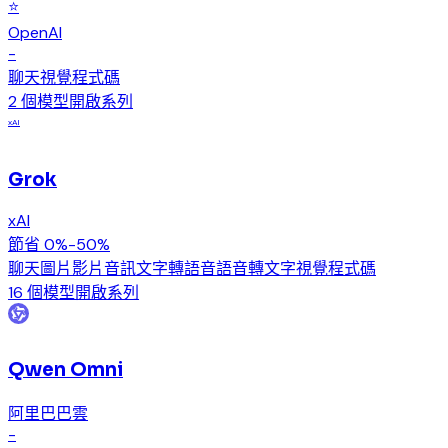
⭐
OpenAI
-
聊天
視覺
程式碼
2 個模型
開啟系列
xAI
Grok
xAI
節省 0%-50%
聊天
圖片
影片
音訊
文字轉語音
語音轉文字
視覺
程式碼
16 個模型
開啟系列
Qwen Omni
阿里巴巴雲
-