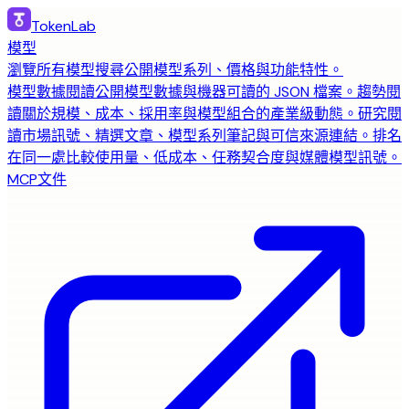
TokenLab
模型
瀏覽所有模型
搜尋公開模型系列、價格與功能特性。
模型數據
閱讀公開模型數據與機器可讀的 JSON 檔案。
趨勢
閱
讀關於規模、成本、採用率與模型組合的產業級動態。
研究
閱
讀市場訊號、精選文章、模型系列筆記與可信來源連結。
排名
在同一處比較使用量、低成本、任務契合度與媒體模型訊號。
MCP
文件