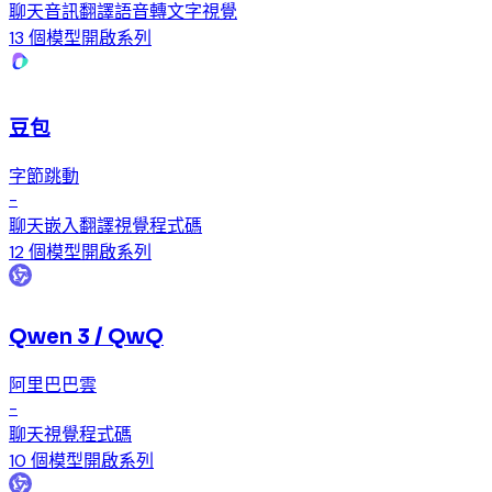
聊天
音訊
翻譯
語音轉文字
視覺
13 個模型
開啟系列
豆包
字節跳動
-
聊天
嵌入
翻譯
視覺
程式碼
12 個模型
開啟系列
Qwen 3 / QwQ
阿里巴巴雲
-
聊天
視覺
程式碼
10 個模型
開啟系列