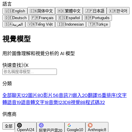
語言
🇺🇸
English
🇨🇳
简体中文
🇭🇰
繁體中文
🇯🇵
日本語
🇰🇷
한국어
🇩🇪
Deutsch
🇫🇷
Français
🇪🇸
Español
🇧🇷
Português
🇸🇦
العربية
🇻🇳
Tiếng Việt
🇮🇩
Indonesian
🇹🇷
Türkçe
視覺模型
用於圖像理解和視覺分析的 AI 模型
快速查找
⌘K
分類
全部
聊天
122
圖片
80
影片
56
音訊
71
嵌入
20
翻譯
15
重排序
1
文字
轉語音
19
語音轉文字
18
音樂
12
3D
8
視覺
88
程式碼
32
供應商
全部
OpenAI
24
Google
10
Anthropic
8
阿里巴巴雲
20