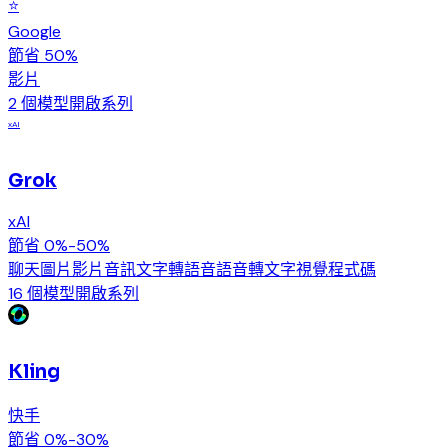
⭐
Google
節省 50%
影片
2 個模型
開啟系列
xAI
Grok
xAI
節省 0%-50%
聊天
圖片
影片
音訊
文字轉語音
語音轉文字
視覺
程式碼
16 個模型
開啟系列
Kling
快手
節省 0%-30%