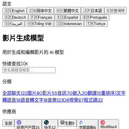
語言
🇺🇸
English
🇨🇳
简体中文
🇭🇰
繁體中文
🇯🇵
日本語
🇰🇷
한국어
🇩🇪
Deutsch
🇫🇷
Français
🇪🇸
Español
🇧🇷
Português
🇸🇦
العربية
🇻🇳
Tiếng Việt
🇮🇩
Indonesian
🇹🇷
Türkçe
影片生成模型
用於生成和編輯影片的 AI 模型
快速查找
⌘K
分類
全部
聊天
122
圖片
80
影片
55
音訊
70
嵌入
20
翻譯
15
重排序
1
文字
轉語音
19
語音轉文字
18
音樂
12
3D
8
視覺
87
程式碼
32
供應商
全部
生數
8
MiniMax
4
阿里巴巴雲
15
快手
12
字節跳動
6