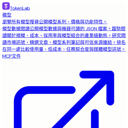
TokenLab
模型
瀏覽所有模型
搜尋公開模型系列、價格與功能特性。
模型數據
閱讀公開模型數據與機器可讀的 JSON 檔案。
趨勢
閱
讀關於規模、成本、採用率與模型組合的產業級動態。
研究
閱
讀市場訊號、精選文章、模型系列筆記與可信來源連結。
排名
在同一處比較使用量、低成本、任務契合度與媒體模型訊號。
MCP
文件