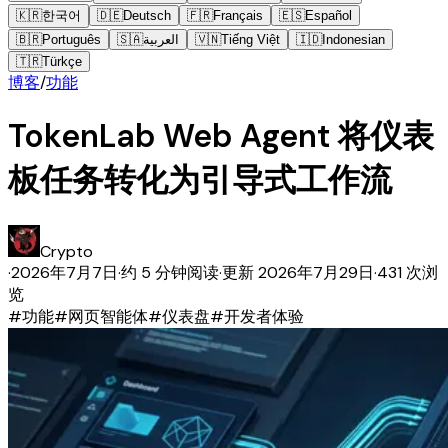
🇰🇷
한국어
🇩🇪
Deutsch
🇫🇷
Français
🇪🇸
Español
🇧🇷
Português
🇸🇦
العربية
🇻🇳
Tiếng Việt
🇮🇩
Indonesian
🇹🇷
Türkçe
博客
/
功能
TokenLab Web Agent 将仪表
板任务转化为引导式工作流
Crypto
·
2026年7月7日
·
约 5 分钟阅读
·
更新
2026年7月29日
·
431 次浏
览
#
功能
#
网页智能体
#
仪表盘
#
开发者体验