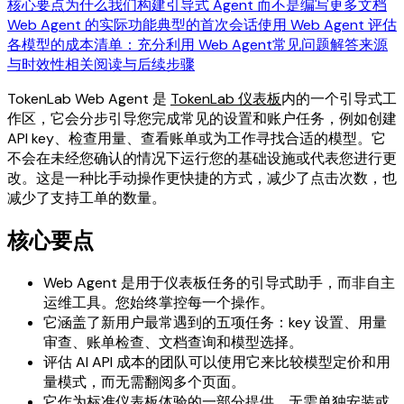
核心要点
为什么我们构建引导式 Agent 而不是编写更多文档
Web Agent 的实际功能
典型的首次会话
使用 Web Agent 评估
各模型的成本
清单：充分利用 Web Agent
常见问题解答
来源
与时效性
相关阅读与后续步骤
TokenLab Web Agent 是
TokenLab 仪表板
内的一个引导式工
作区，它会分步引导您完成常见的设置和账户任务，例如创建
API key、检查用量、查看账单或为工作寻找合适的模型。它
不会在未经您确认的情况下运行您的基础设施或代表您进行更
改。这是一种比手动操作更快捷的方式，减少了点击次数，也
减少了支持工单的数量。
核心要点
Web Agent 是用于仪表板任务的引导式助手，而非自主
运维工具。您始终掌控每一个操作。
它涵盖了新用户最常遇到的五项任务：key 设置、用量
审查、账单检查、文档查询和模型选择。
评估 AI API 成本的团队可以使用它来比较模型定价和用
量模式，而无需翻阅多个页面。
它作为标准仪表板体验的一部分提供。无需单独安装或