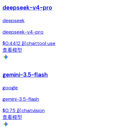
deepseek-v4-pro
deepseek
deepseek-v4-pro
$0.4412 起
chat
tool use
查看模型
gemini-3.5-flash
google
gemini-3.5-flash
$0.75 起
chat
vision
查看模型