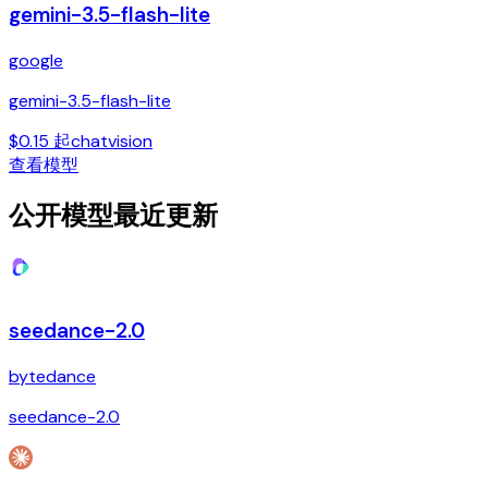
gemini-3.5-flash-lite
google
gemini-3.5-flash-lite
$0.15 起
chat
vision
查看模型
公开模型最近更新
seedance-2.0
bytedance
seedance-2.0