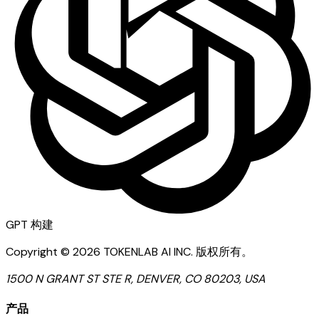
GPT
构建
Copyright ©
2026
TOKENLAB AI INC
.
版权所有。
1500 N GRANT ST STE R, DENVER, CO 80203, USA
产品