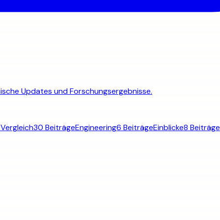
chnische Updates und Forschungsergebnisse.
e
Vergleich
30 Beiträge
Engineering
6 Beiträge
Einblicke
8 Beiträge