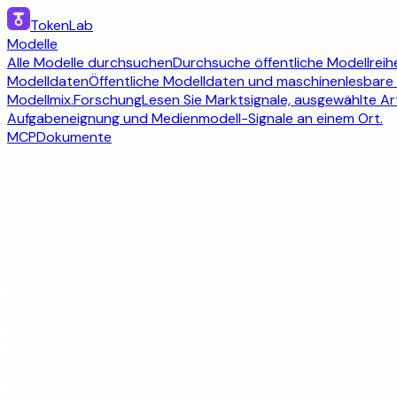
TokenLab
Modelle
Alle Modelle durchsuchen
Durchsuche öffentliche Modellreihe
Modelldaten
Öffentliche Modelldaten und maschinenlesbare
Modellmix.
Forschung
Lesen Sie Marktsignale, ausgewählte Art
Aufgabeneignung und Medienmodell-Signale an einem Ort.
MCP
Dokumente