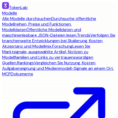
TokenLab
Modelle
Alle Modelle durchsuchen
Durchsuche öffentliche
Modellreihen, Preise und Funktionen.
Modelldaten
Öffentliche Modelldaten und
maschinenlesbare JSON-Dateien lesen.
Trends
Verfolgen Sie
branchenweite Entwicklungen bei Skalierung, Kosten,
Akzeptanz und Modellmix.
Forschung
Lesen Sie
Marktsignale, ausgewählte Artikel, Notizen zu
Modellfamilien und Links zu vertrauenswürdigen
Quellen.
Rankings
Vergleichen Sie Nutzung, Kosten,
Aufgabeneignung und Medienmodell-Signale an einem Ort.
MCP
Dokumente