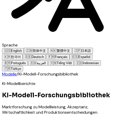
Sprache
🇺🇸
English
🇨🇳
简体中文
🇭🇰
繁體中文
🇯🇵
日本語
🇰🇷
한국어
🇩🇪
Deutsch
🇫🇷
Français
🇪🇸
Español
🇧🇷
Português
🇸🇦
العربية
🇻🇳
Tiếng Việt
🇮🇩
Indonesian
🇹🇷
Türkçe
Modelle
/
KI-Modell-Forschungsbibliothek
KI-Modellberichte
KI-Modell-Forschungsbibliothek
Marktforschung zu Modellleistung, Akzeptanz,
Wirtschaftlichkeit und Produktionsentscheidungen.