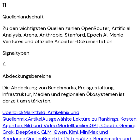
11
Quellenlandschaft
Zu den wichtigsten Quellen zählen OpenRouter, Artificial
Analysis, Arena, Anthropic, Stanford, Epoch AI, Menlo
Ventures und offizielle Anbieter-Dokumentation.
Signaltypen
4
Abdeckungsbereiche
Die Abdeckung von Benchmarks, Preisgestaltung,
Infrastruktur, Medien und regionalen Ökosystemen ist
derzeit am stärksten.
Überblick
Marktbild, Artikelmix und
Quellenmix.
Artikel
Ausgewählte Lektüre zu Rankings, Kosten,
Agenten, Bild und Video.
Modellfamilien
GPT, Claude, Gemini,
Grok, DeepSeek, GLM, Qwen, Kimi, MiniMax und
Seedance.
Quellen
Berichte, Datensätze, Benchmarks und