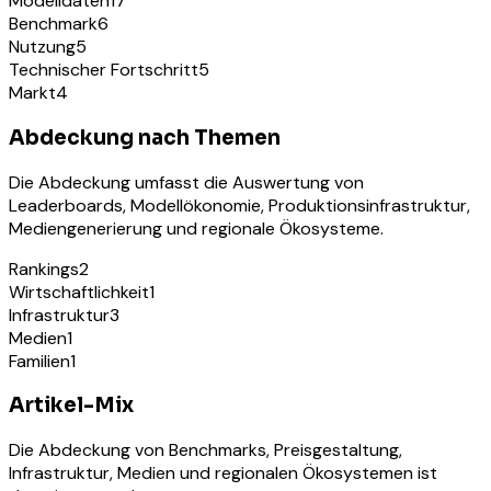
Modelldaten
17
Benchmark
6
Nutzung
5
Technischer Fortschritt
5
Markt
4
Abdeckung nach Themen
Die Abdeckung umfasst die Auswertung von
Leaderboards, Modellökonomie, Produktionsinfrastruktur,
Mediengenerierung und regionale Ökosysteme.
Rankings
2
Wirtschaftlichkeit
1
Infrastruktur
3
Medien
1
Familien
1
Artikel-Mix
Die Abdeckung von Benchmarks, Preisgestaltung,
Infrastruktur, Medien und regionalen Ökosystemen ist