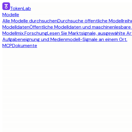
TokenLab
Modelle
Alle Modelle durchsuchen
Durchsuche öffentliche Modellreihe
Modelldaten
Öffentliche Modelldaten und maschinenlesbare
Modellmix.
Forschung
Lesen Sie Marktsignale, ausgewählte Art
Aufgabeneignung und Medienmodell-Signale an einem Ort.
MCP
Dokumente