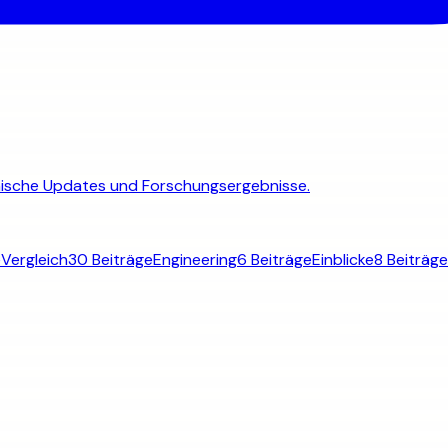
chnische Updates und Forschungsergebnisse.
e
Vergleich
30 Beiträge
Engineering
6 Beiträge
Einblicke
8 Beiträge