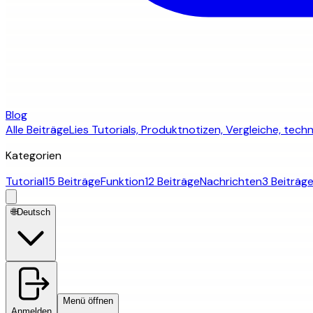
Blog
Alle Beiträge
Lies Tutorials, Produktnotizen, Vergleiche, te
Kategorien
Tutorial
15 Beiträge
Funktion
12 Beiträge
Nachrichten
3 Beiträg
🌐
Deutsch
Menü öffnen
Anmelden