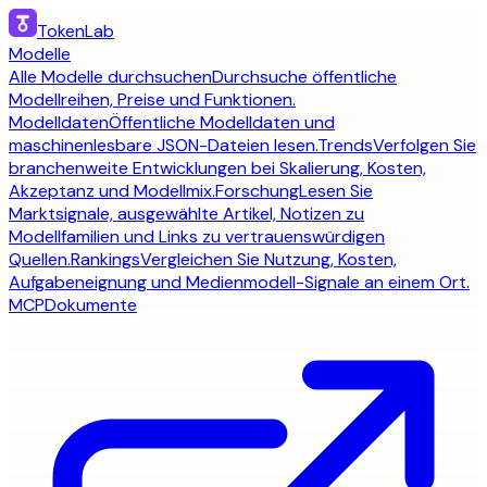
TokenLab
Modelle
Alle Modelle durchsuchen
Durchsuche öffentliche
Modellreihen, Preise und Funktionen.
Modelldaten
Öffentliche Modelldaten und
maschinenlesbare JSON-Dateien lesen.
Trends
Verfolgen Sie
branchenweite Entwicklungen bei Skalierung, Kosten,
Akzeptanz und Modellmix.
Forschung
Lesen Sie
Marktsignale, ausgewählte Artikel, Notizen zu
Modellfamilien und Links zu vertrauenswürdigen
Quellen.
Rankings
Vergleichen Sie Nutzung, Kosten,
Aufgabeneignung und Medienmodell-Signale an einem Ort.
MCP
Dokumente