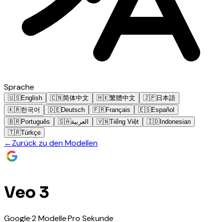
Sprache
🇺🇸
English
🇨🇳
简体中文
🇭🇰
繁體中文
🇯🇵
日本語
🇰🇷
한국어
🇩🇪
Deutsch
🇫🇷
Français
🇪🇸
Español
🇧🇷
Português
🇸🇦
العربية
🇻🇳
Tiếng Việt
🇮🇩
Indonesian
🇹🇷
Türkçe
←
Zurück zu den Modellen
Veo 3
Google
·
2
Modelle
·
Pro Sekunde