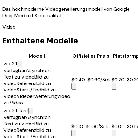
Das hochmoderne Videogenerierungsmodell von Google
DeepMind mit Kinoqualität.
Video
Enthaltene Modelle
Modell
Offizieller Preis
Plattformp
veo3.1
Verfügbar
Asynchron
Text zu Video
Bild zu
$0.40-$0.60
/Sek
$0.20-$0.3
Video
Referenzbild zu
Video
Start-/Endbild zu
Video
Videoerweiterung
Video
zu Video
veo3.1-fast
Verfügbar
Asynchron
Text zu Video
Bild zu
$0.10-$0.30
/Sek
$0.05-$0.1
Video
Referenzbild zu
Video
Start-/Endbild zu