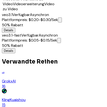
Video
Videoerweiterung
Video
zu Video
veo3.1
Verfügbar
Asynchron
Plattformpreis
:
$0.20-$0.30
/Sek
50%
Rabatt
Details
veo3.1-fast
Verfügbar
Asynchron
Plattformpreis
:
$0.05-$0.15
/Sek
50%
Rabatt
Details
Verwandte Reihen
xAI
Grok
xAI
16
Kling
Kuaishou
15