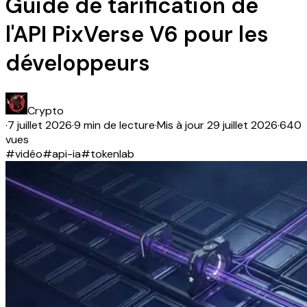
Guide de tarification de
l'API PixVerse V6 pour les
développeurs
Crypto
·
7 juillet 2026
·
9 min de lecture
·
Mis à jour
29 juillet 2026
·
640
vues
#
vidéo
#
api-ia
#
tokenlab