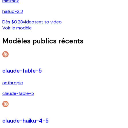
minimax
hailuo-2.3
Dès $0.28
video
text to video
Voir le modèle
Modèles publics récents
claude-fable-5
anthropic
claude-fable-5
claude-haiku-4-5