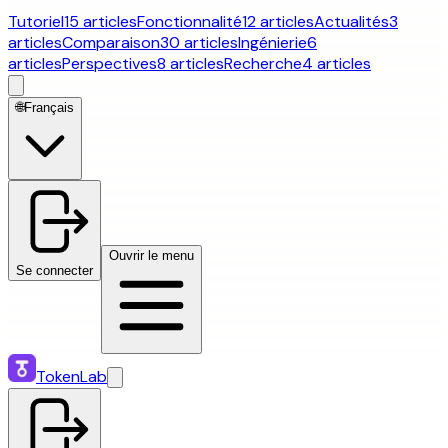
Tutoriel
15 articles
Fonctionnalité
12 articles
Actualités
3
articles
Comparaison
30 articles
Ingénierie
6
articles
Perspectives
8 articles
Recherche
4 articles
🌐
Français
Ouvrir le menu
Se connecter
TokenLab