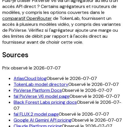
Puis-je utiliser PixVerse V6 via un agrégateur au lieu d'un
accès API direct ? Certains agrégateurs et routeurs de
modèles, y compris les options couvertes dans le
comparatif OpenRouter
de TokenLab, fournissent un
accès à plusieurs modèles vidéo, y compris des variantes
de PixVerse. Vérifiez si l'agrégateur ajoute une marge ou
des limites de débit par rapport à l'accès direct au
fournisseur avant de choisir cette voie.
Sources
Prix observé le 2026-07-07
AtlasCloud blog
Observé le 2026-07-07
TokenLab model directory
Observé le 2026-07-07
PixVerse Platform Docs
Observé le 2026-07-07
fal PixVerse V6 model page
Observé le 2026-07-07
Black Forest Labs pricing docs
Observé le 2026-07-
07
fal FLUX.2 model page
Observé le 2026-07-07
Google AI Gemini API pricing
Observé le 2026-07-07
Claude Platform pricing
Observé le 2026-07-07