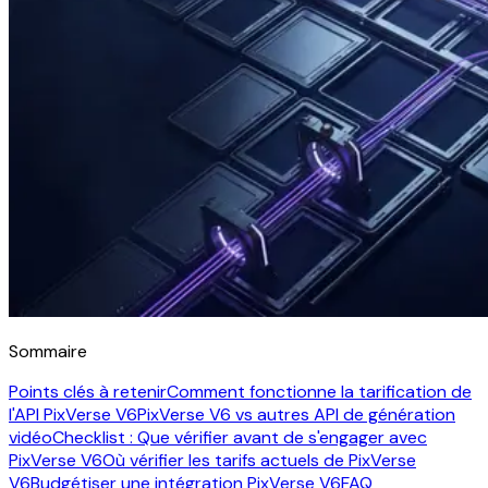
Sommaire
Points clés à retenir
Comment fonctionne la tarification de
l'API PixVerse V6
PixVerse V6 vs autres API de génération
vidéo
Checklist : Que vérifier avant de s'engager avec
PixVerse V6
Où vérifier les tarifs actuels de PixVerse
V6
Budgétiser une intégration PixVerse V6
FAQ