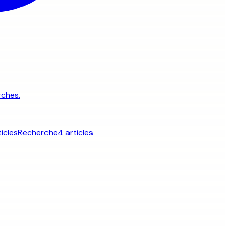
rches.
ticles
Recherche
4 articles