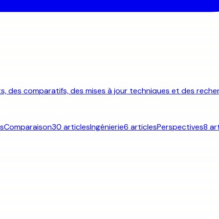
its, des comparatifs, des mises à jour techniques et des reche
es
Comparaison
30 articles
Ingénierie
6 articles
Perspectives
8 ar