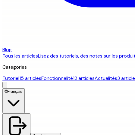
Blog
Tous les articles
Lisez des tutoriels, des notes sur les produ
Catégories
Tutoriel
15 articles
Fonctionnalité
12 articles
Actualités
3 articl
🌐
Français