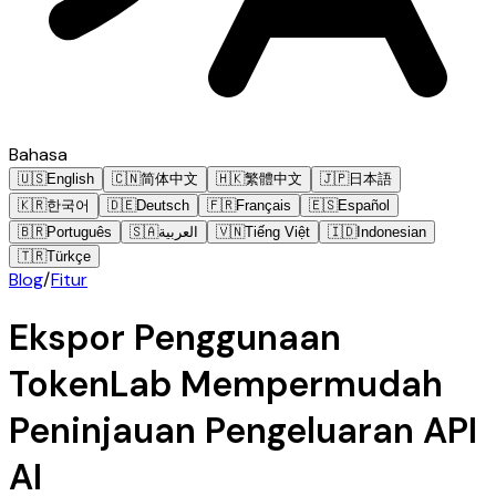
Bahasa
🇺🇸
English
🇨🇳
简体中文
🇭🇰
繁體中文
🇯🇵
日本語
🇰🇷
한국어
🇩🇪
Deutsch
🇫🇷
Français
🇪🇸
Español
🇧🇷
Português
🇸🇦
العربية
🇻🇳
Tiếng Việt
🇮🇩
Indonesian
🇹🇷
Türkçe
Blog
/
Fitur
Ekspor Penggunaan
TokenLab Mempermudah
Peninjauan Pengeluaran API
AI