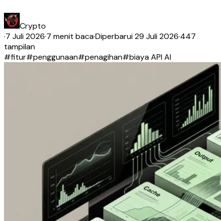
Crypto
·
7 Juli 2026
·
7 menit baca
·
Diperbarui
29 Juli 2026
·
447
tampilan
#
fitur
#
penggunaan
#
penagihan
#
biaya API AI