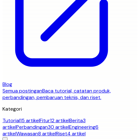
Blog
Semua postingan
Baca tutorial, catatan produk,
perbandingan, pembaruan teknis, dan riset.
Kategori
Tutorial
15 artikel
Fitur
12 artikel
Berita
3
artikel
Perbandingan
30 artikel
Engineering
6
artikel
Wawasan
8 artikel
Riset
4 artikel