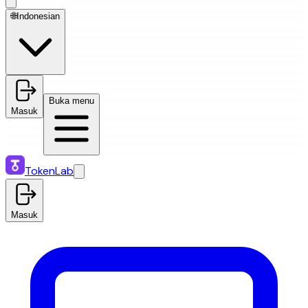
🌐
Indonesian
Buka menu
Masuk
TokenLab
Masuk