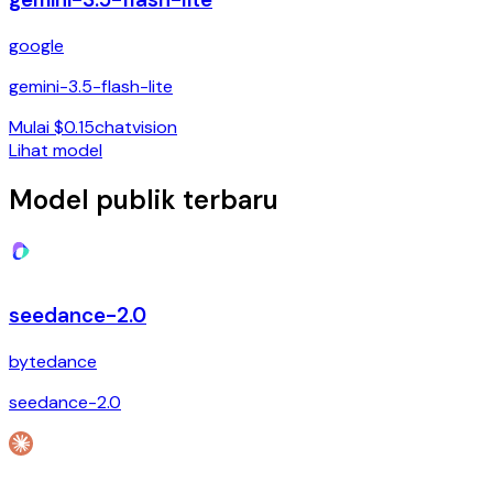
google
gemini-3.5-flash-lite
Mulai $0.15
chat
vision
Lihat model
Model publik terbaru
seedance-2.0
bytedance
seedance-2.0