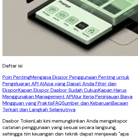
Daftar isi
Poin Penting
Mengapa Ekspor Penggunaan Penting untuk
Pengeluaran API AI
Apa yang Dapat Anda Filter dan
Ekspor
Kapan Ekspor Dasbor Sudah Cukup
Kapan Harus
Menggunakan Management API
Alur Kerja Peninjauan Biaya
Mingguan yang Praktis
FAQ
Sumber dan Kebaruan
Bacaan
Terkait dan Langkah Selanjutnya
Dasbor TokenLab kini memungkinkan Anda mengekspor
catatan penggunaan yang sesuai secara langsung,
sehingga tim keuangan dan teknik dapat menjawab "apa