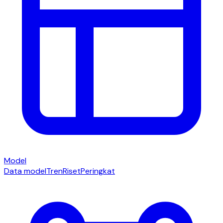
Model
Data model
Tren
Riset
Peringkat