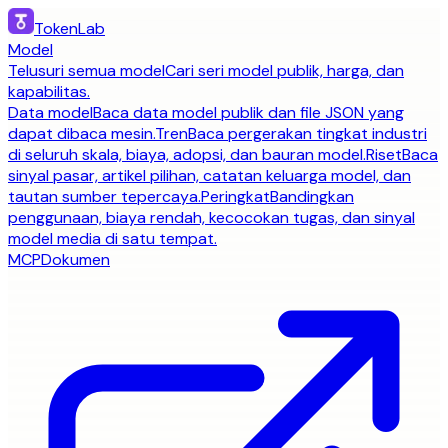
TokenLab
Model
Telusuri semua model
Cari seri model publik, harga, dan
kapabilitas.
Data model
Baca data model publik dan file JSON yang
dapat dibaca mesin.
Tren
Baca pergerakan tingkat industri
di seluruh skala, biaya, adopsi, dan bauran model.
Riset
Baca
sinyal pasar, artikel pilihan, catatan keluarga model, dan
tautan sumber tepercaya.
Peringkat
Bandingkan
penggunaan, biaya rendah, kecocokan tugas, dan sinyal
model media di satu tempat.
MCP
Dokumen