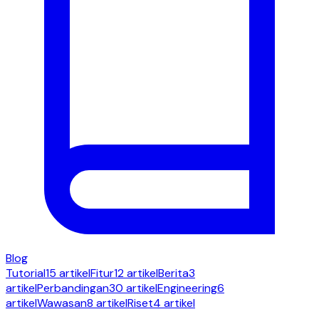
Blog
Tutorial
15 artikel
Fitur
12 artikel
Berita
3
artikel
Perbandingan
30 artikel
Engineering
6
artikel
Wawasan
8 artikel
Riset
4 artikel