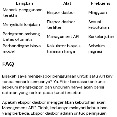
Langkah
Alat
Frekuensi
Menarik penggunaan
Ekspor dasbor
Mingguan
terakhir
Ekspor dasbor
Sesuai
Menyelidiki lonjakan
terfilter
kebutuhan
Peringatan ambang
Management API
Berkelanjutan
batas otomatis
Perbandingan biaya
Kalkulator biaya +
Sebelum
model
halaman harga
migrasi
FAQ
Bisakah saya mengekspor penggunaan untuk satu API key
tanpa menarik semuanya? Ya. Filter berdasarkan kunci
sebelum mengekspor, dan unduhan hanya akan berisi
catatan yang terikat pada kunci tersebut.
Apakah ekspor dasbor menggantikan kebutuhan akan
Management API? Tidak, keduanya melayani kebutuhan
yang berbeda. Ekspor dasbor adalah untuk peninjauan