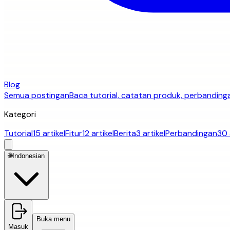
Blog
Semua postingan
Baca tutorial, catatan produk, perbandinga
Kategori
Tutorial
15 artikel
Fitur
12 artikel
Berita
3 artikel
Perbandingan
30 
🌐
Indonesian
Buka menu
Masuk