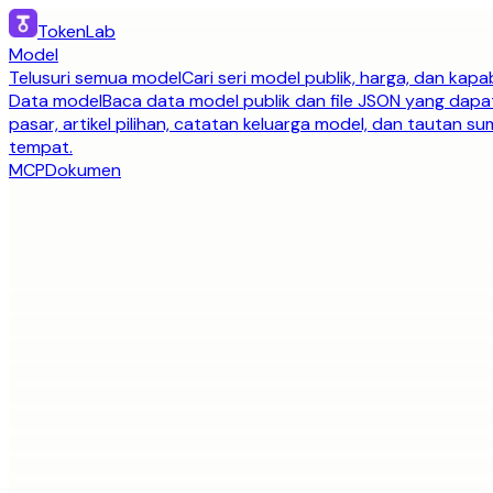
TokenLab
Model
Telusuri semua model
Cari seri model publik, harga, dan kapab
Data model
Baca data model publik dan file JSON yang dapa
pasar, artikel pilihan, catatan keluarga model, dan tautan s
tempat.
MCP
Dokumen