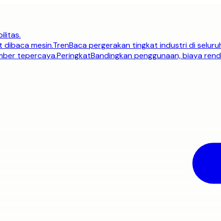
ilitas.
t dibaca mesin.
Tren
Baca pergerakan tingkat industri di seluru
umber tepercaya.
Peringkat
Bandingkan penggunaan, biaya renda