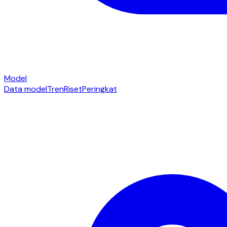
Model
Data model
Tren
Riset
Peringkat