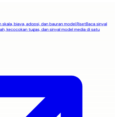
h skala, biaya, adopsi, dan bauran model.
Riset
Baca sinyal
h, kecocokan tugas, dan sinyal model media di satu