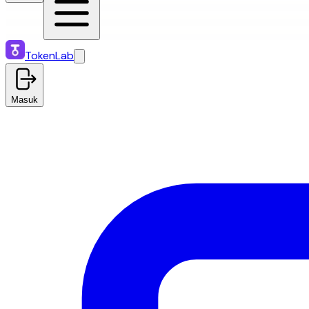
TokenLab
Masuk