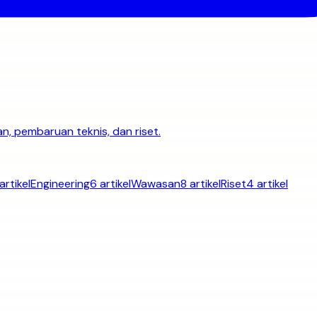
n, pembaruan teknis, dan riset.
artikel
Engineering
6 artikel
Wawasan
8 artikel
Riset
4 artikel