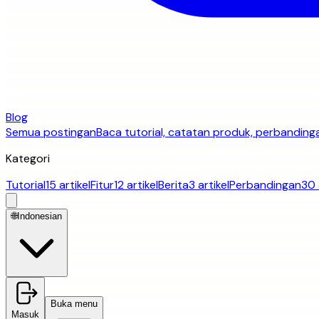
Blog
Semua postingan
Baca tutorial, catatan produk, perbandinga
Kategori
Tutorial
15 artikel
Fitur
12 artikel
Berita
3 artikel
Perbandingan
30 
🌐
Indonesian
Buka menu
Masuk