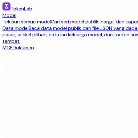
TokenLab
Model
Telusuri semua model
Cari seri model publik, harga, dan kapab
Data model
Baca data model publik dan file JSON yang dapa
pasar, artikel pilihan, catatan keluarga model, dan tautan s
tempat.
MCP
Dokumen