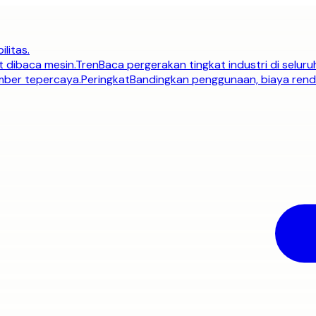
ilitas.
t dibaca mesin.
Tren
Baca pergerakan tingkat industri di seluru
umber tepercaya.
Peringkat
Bandingkan penggunaan, biaya renda