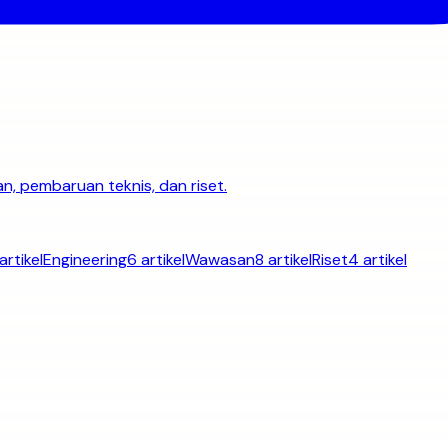
n, pembaruan teknis, dan riset.
artikel
Engineering
6 artikel
Wawasan
8 artikel
Riset
4 artikel