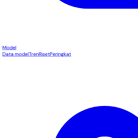
Model
Data model
Tren
Riset
Peringkat