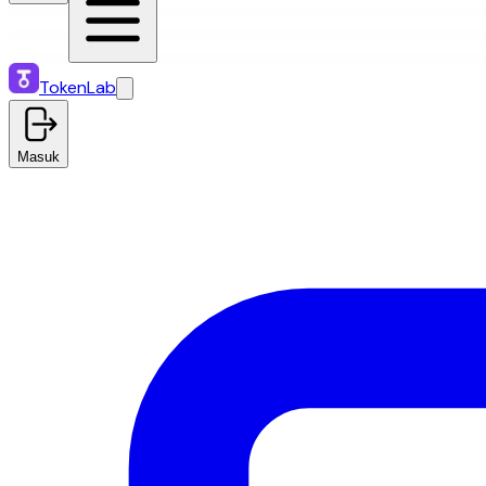
TokenLab
Masuk