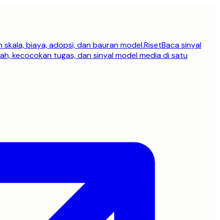
h skala, biaya, adopsi, dan bauran model.
Riset
Baca sinyal
h, kecocokan tugas, dan sinyal model media di satu