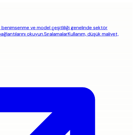
, benimsenme ve model çeşitliliği genelinde sektör
bağlantılarını okuyun.
Sıralamalar
Kullanım, düşük maliyet,