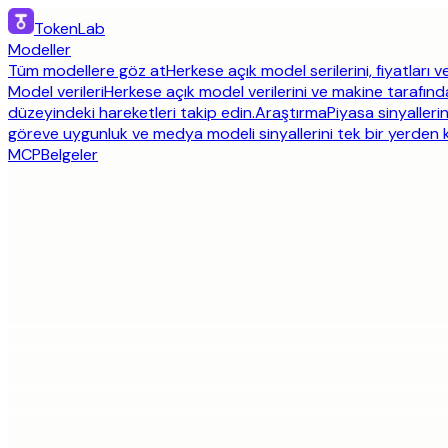
TokenLab
Modeller
Tüm modellere göz at
Herkese açık model serilerini, fiyatları ve
Model verileri
Herkese açık model verilerini ve makine tarafınd
düzeyindeki hareketleri takip edin.
Araştırma
Piyasa sinyallerin
göreve uygunluk ve medya modeli sinyallerini tek bir yerden ka
MCP
Belgeler