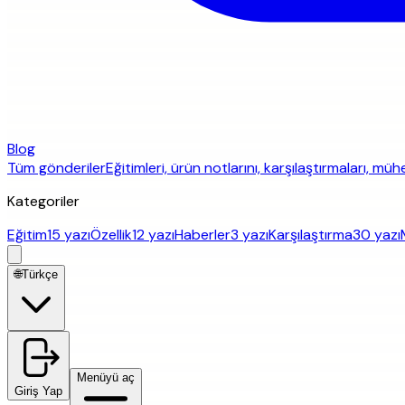
Blog
Tüm gönderiler
Eğitimleri, ürün notlarını, karşılaştırmaları, mü
Kategoriler
Eğitim
15 yazı
Özellik
12 yazı
Haberler
3 yazı
Karşılaştırma
30 yazı
🌐
Türkçe
Menüyü aç
Giriş Yap