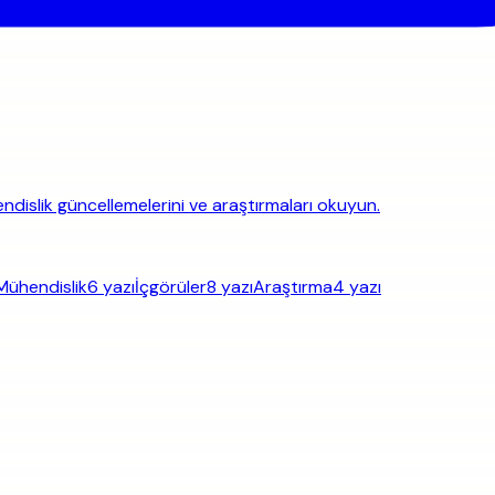
hendislik güncellemelerini ve araştırmaları okuyun.
Mühendislik
6 yazı
İçgörüler
8 yazı
Araştırma
4 yazı