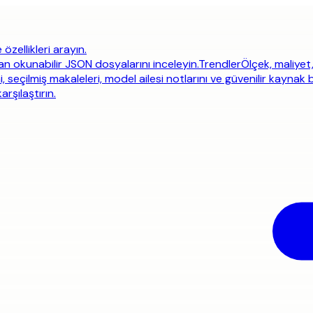
 özellikleri arayın.
an okunabilir JSON dosyalarını inceleyin.
Trendler
Ölçek, maliyet
i, seçilmiş makaleleri, model ailesi notlarını ve güvenilir kaynak 
rşılaştırın.