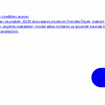
 özellikleri arayın.
an okunabilir JSON dosyalarını inceleyin.
Trendler
Ölçek, maliyet
i, seçilmiş makaleleri, model ailesi notlarını ve güvenilir kaynak 
rşılaştırın.