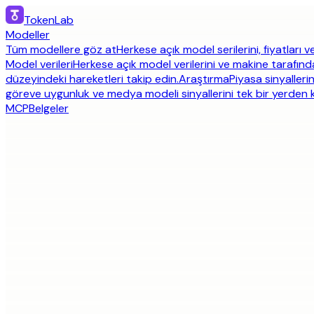
TokenLab
Modeller
Tüm modellere göz at
Herkese açık model serilerini, fiyatları ve
Model verileri
Herkese açık model verilerini ve makine tarafınd
düzeyindeki hareketleri takip edin.
Araştırma
Piyasa sinyallerin
göreve uygunluk ve medya modeli sinyallerini tek bir yerden ka
MCP
Belgeler