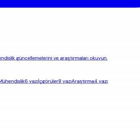
hendislik güncellemelerini ve araştırmaları okuyun.
Mühendislik
6 yazı
İçgörüler
8 yazı
Araştırma
4 yazı