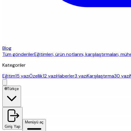
Blog
Tüm gönderiler
Eğitimleri, ürün notlarını, karşılaştırmaları, mü
Kategoriler
Eğitim
15 yazı
Özellik
12 yazı
Haberler
3 yazı
Karşılaştırma
30 yazı
🌐
Türkçe
Menüyü aç
Giriş Yap