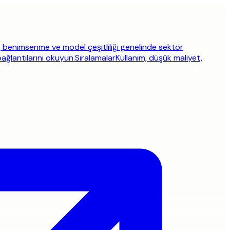
, benimsenme ve model çeşitliliği genelinde sektör
bağlantılarını okuyun.
Sıralamalar
Kullanım, düşük maliyet,