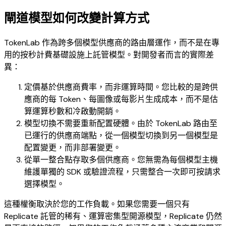
閘道模型如何改變計算方式
TokenLab 作為跨多個模型供應商的路由層運作，而不是在專
用的按秒計費基礎設施上託管模型。對開發者而言的實際差
異：
定價基於供應商費率，而非運算時間。您比較的是跨供
應商的每 Token、每圖像或每影片生成成本，而不是估
算運算秒數和冷啟動開銷。
模型切換不需要重新配置硬體。由於 TokenLab 路由至
已運行的供應商端點，從一個模型切換到另一個模型是
配置變更，而非部署變更。
從單一整合點存取多個供應商。您無需為每個模型主機
維護單獨的 SDK 或驗證流程，只需整合一次即可按請求
選擇模型。
這種權衡取決於您的工作負載。如果您需要一個只有
Replicate 託管的稀有、運算密集型開源模型，Replicate 仍然