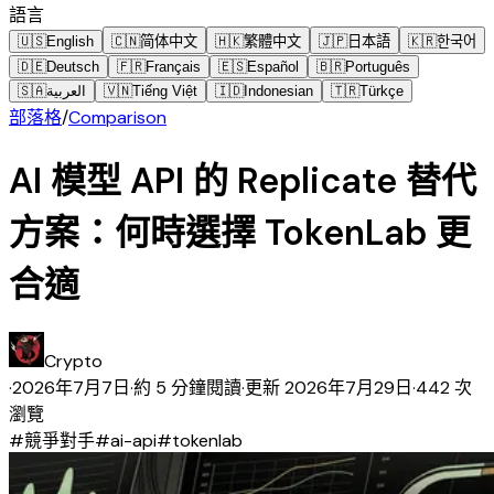
語言
🇺🇸
English
🇨🇳
简体中文
🇭🇰
繁體中文
🇯🇵
日本語
🇰🇷
한국어
🇩🇪
Deutsch
🇫🇷
Français
🇪🇸
Español
🇧🇷
Português
🇸🇦
العربية
🇻🇳
Tiếng Việt
🇮🇩
Indonesian
🇹🇷
Türkçe
部落格
/
Comparison
AI 模型 API 的 Replicate 替代
方案：何時選擇 TokenLab 更
合適
Crypto
·
2026年7月7日
·
約 5 分鐘閱讀
·
更新
2026年7月29日
·
442 次
瀏覽
#
競爭對手
#
ai-api
#
tokenlab