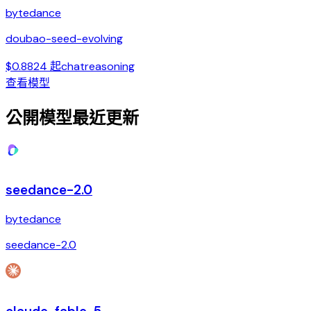
bytedance
doubao-seed-evolving
$0.8824 起
chat
reasoning
查看模型
公開模型最近更新
seedance-2.0
bytedance
seedance-2.0