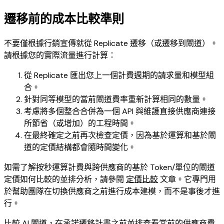
遷移前的成本比較準則
不要僅根據行銷宣傳就從 Replicate 遷移（或遷移到閘道）。
請根據您的實際流量進行計算：
從 Replicate 匯出您上一個計費週期的請求量和模型組
合。
針對同等模型的當前閘道費率重新計算相同的數量。
考慮將多個整合合併為一個 API 與維護直接供應商連接
所節省（或增加）的工程時間。
在最終確定之前再次檢查定價，因為基於運算和基於閘
道的定價結構都會隨時間變化。
如需了解按秒運算計費與跨供應商的基於 Token/單位的閘道
定價如何比較的並排分析，請參閱
定價比較
文章。它專門用
於幫助團隊在切換供應商之前進行成本建模，而不是事後才進
行。
比較 AI 閘道
，在承諾遷移計畫之前並排查看當前的供應商費