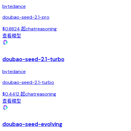
bytedance
doubao-seed-2.1-pro
$0.8824 起
chat
reasoning
查看模型
doubao-seed-2.1-turbo
bytedance
doubao-seed-2.1-turbo
$0.4412 起
chat
reasoning
查看模型
doubao-seed-evolving