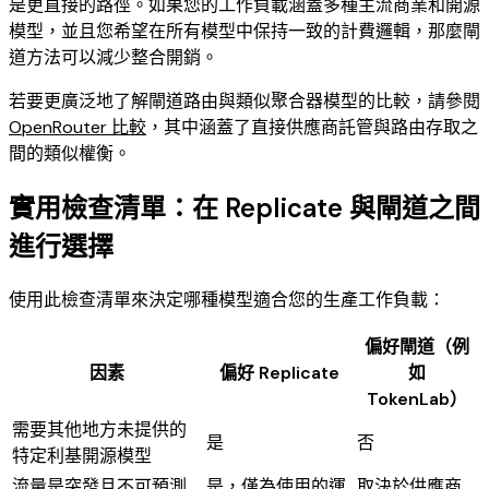
是更直接的路徑。如果您的工作負載涵蓋多種主流商業和開源
模型，並且您希望在所有模型中保持一致的計費邏輯，那麼閘
道方法可以減少整合開銷。
若要更廣泛地了解閘道路由與類似聚合器模型的比較，請參閱
OpenRouter 比較
，其中涵蓋了直接供應商託管與路由存取之
間的類似權衡。
實用檢查清單：在 Replicate 與閘道之間
進行選擇
使用此檢查清單來決定哪種模型適合您的生產工作負載：
偏好閘道（例
因素
偏好 Replicate
如
TokenLab）
需要其他地方未提供的
是
否
特定利基開源模型
流量是突發且不可預測
是，僅為使用的運
取決於供應商