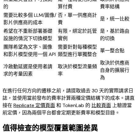
的
算付費
費率結構
需要比較多個 LLM/圖像/
否，單一供應商計
是，統一比較
影片供應商的成本
費
希望在不重新部署基礎
有限，綁定於託管
是，基於路由
設施的情況下切換模型
實例
的切換
團隊希望為文字、圖像
需要針對每種模型
單一整合點
和影片模型使用一個 API
類型進行單獨整合
取決於供應商
冷啟動延遲是使用者請
取決於模型流量頻
自身的擴展行
求的考量因素
率
為
在進行任何方向的遷移之前，請提取過去 30 天的實際請求日
誌，並使用當前發布的費率計算兩種定價結構下的成本。請直
接在
Replicate 定價頁面
和 TokenLab 的
比較頁面
上驗證當
前定價，因為兩個平台都會定期更新費率和模型目錄。
值得檢查的模型覆蓋範圍差異