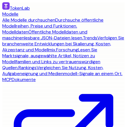
TokenLab
Modelle
Alle Modelle durchsuchen
Durchsuche öffentliche
Modellreihen, Preise und Funktionen.
Modelldaten
Öffentliche Modelldaten und
maschinenlesbare JSON-Dateien lesen.
Trends
Verfolgen Sie
branchenweite Entwicklungen bei Skalierung, Kosten,
Akzeptanz und Modellmix.
Forschung
Lesen Sie
Marktsignale, ausgewählte Artikel, Notizen zu
Modellfamilien und Links zu vertrauenswürdigen
Quellen.
Rankings
Vergleichen Sie Nutzung, Kosten,
Aufgabeneignung und Medienmodell-Signale an einem Ort.
MCP
Dokumente