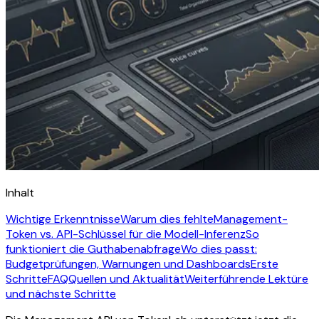
Inhalt
Wichtige Erkenntnisse
Warum dies fehlte
Management-
Token vs. API-Schlüssel für die Modell-Inferenz
So
funktioniert die Guthabenabfrage
Wo dies passt:
Budgetprüfungen, Warnungen und Dashboards
Erste
Schritte
FAQ
Quellen und Aktualität
Weiterführende Lektüre
und nächste Schritte