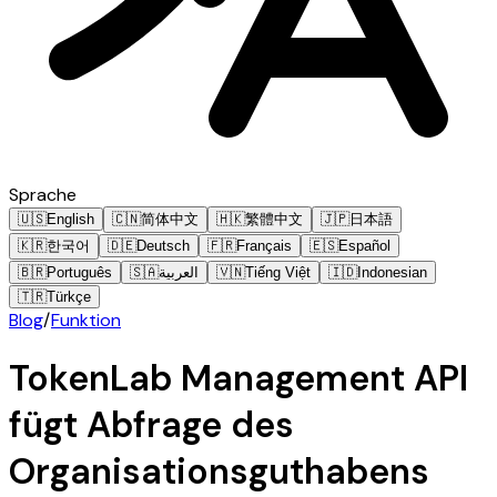
Sprache
🇺🇸
English
🇨🇳
简体中文
🇭🇰
繁體中文
🇯🇵
日本語
🇰🇷
한국어
🇩🇪
Deutsch
🇫🇷
Français
🇪🇸
Español
🇧🇷
Português
🇸🇦
العربية
🇻🇳
Tiếng Việt
🇮🇩
Indonesian
🇹🇷
Türkçe
Blog
/
Funktion
TokenLab Management API
fügt Abfrage des
Organisationsguthabens