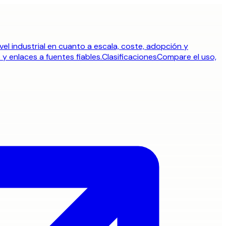
vel industrial en cuanto a escala, coste, adopción y
y enlaces a fuentes fiables.
Clasificaciones
Compare el uso,