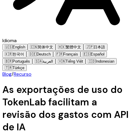
Idioma
🇺🇸
English
🇨🇳
简体中文
🇭🇰
繁體中文
🇯🇵
日本語
🇰🇷
한국어
🇩🇪
Deutsch
🇫🇷
Français
🇪🇸
Español
🇧🇷
Português
🇸🇦
العربية
🇻🇳
Tiếng Việt
🇮🇩
Indonesian
🇹🇷
Türkçe
Blog
/
Recurso
As exportações de uso do
TokenLab facilitam a
revisão dos gastos com API
de IA