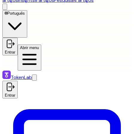
artigos
Insights
8 artigos
Pesquisa
4 artigos
🌐
Português
Abrir menu
Entrar
TokenLab
Entrar