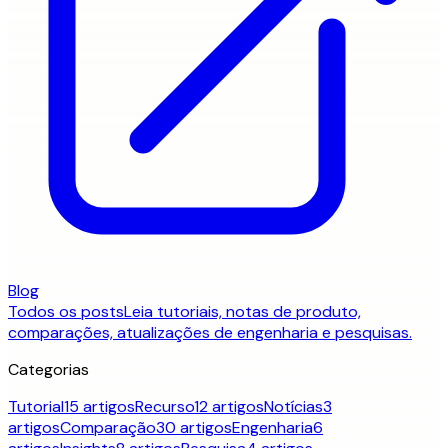
Blog
Todos os posts
Leia tutoriais, notas de produto,
comparações, atualizações de engenharia e pesquisas.
Categorias
Tutorial
15 artigos
Recurso
12 artigos
Notícias
3
artigos
Comparação
30 artigos
Engenharia
6