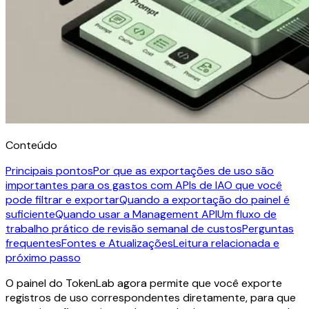
Conteúdo
Principais pontos
Por que as exportações de uso são
importantes para os gastos com APIs de IA
O que você
pode filtrar e exportar
Quando a exportação do painel é
suficiente
Quando usar a Management API
Um fluxo de
trabalho prático de revisão semanal de custos
Perguntas
frequentes
Fontes e Atualizações
Leitura relacionada e
próximo passo
O painel do TokenLab agora permite que você exporte
registros de uso correspondentes diretamente, para que