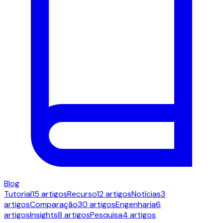
Blog
Tutorial
15 artigos
Recurso
12 artigos
Notícias
3
artigos
Comparação
30 artigos
Engenharia
6
artigos
Insights
8 artigos
Pesquisa
4 artigos