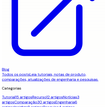
Blog
Todos os posts
Leia tutoriais, notas de produto,
comparações, atualizações de engenharia e pesquisas.
Categorias
Tutorial
15 artigos
Recurso
12 artigos
Notícias
3
artigos
Comparação
30 artigos
Engenharia
6