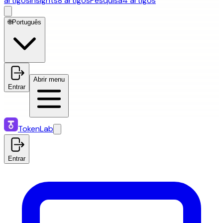
artigos
Insights
8 artigos
Pesquisa
4 artigos
🌐
Português
Abrir menu
Entrar
TokenLab
Entrar