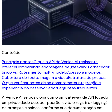
Conteúdo
Principais pontos
O que a API da Venice AI realmente
oferece
Comparando abordagens de gateway: Fornecedor
único vs. Roteamento multi-modelo
Acesso a modelos:
Cobertura de texto, imagem e vídeo
Estrutura de preços:
O que verificar antes de se comprometer
Integração e
experiência do desenvolvedor
Perguntas frequentes
A Venice AI se posiciona como um gateway de API focado
em privacidade que, por padrão, evita o registro (logging)
de prompts e saídas, conforme sua documentação em