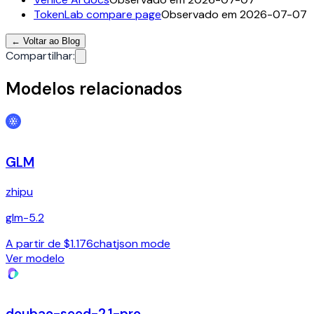
TokenLab compare page
Observado em 2026-07-07
←
Voltar ao Blog
Compartilhar
:
Modelos relacionados
GLM
zhipu
glm-5.2
A partir de $1.176
chat
json mode
Ver modelo
doubao-seed-2.1-pro