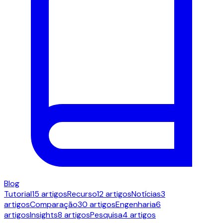
Blog
Tutorial
15 artigos
Recurso
12 artigos
Notícias
3
artigos
Comparação
30 artigos
Engenharia
6
artigos
Insights
8 artigos
Pesquisa
4 artigos