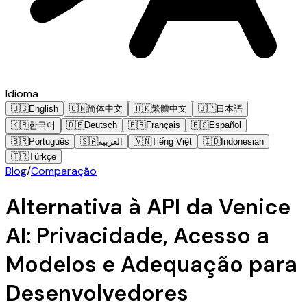
Idioma
🇺🇸
English
🇨🇳
简体中文
🇭🇰
繁體中文
🇯🇵
日本語
🇰🇷
한국어
🇩🇪
Deutsch
🇫🇷
Français
🇪🇸
Español
🇧🇷
Português
🇸🇦
العربية
🇻🇳
Tiếng Việt
🇮🇩
Indonesian
🇹🇷
Türkçe
Blog
/
Comparação
Alternativa à API da Venice
AI: Privacidade, Acesso a
Modelos e Adequação para
Desenvolvedores