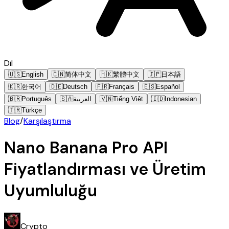
Dil
🇺🇸
English
🇨🇳
简体中文
🇭🇰
繁體中文
🇯🇵
日本語
🇰🇷
한국어
🇩🇪
Deutsch
🇫🇷
Français
🇪🇸
Español
🇧🇷
Português
🇸🇦
العربية
🇻🇳
Tiếng Việt
🇮🇩
Indonesian
🇹🇷
Türkçe
Blog
/
Karşılaştırma
Nano Banana Pro API
Fiyatlandırması ve Üretim
Uyumluluğu
Crypto