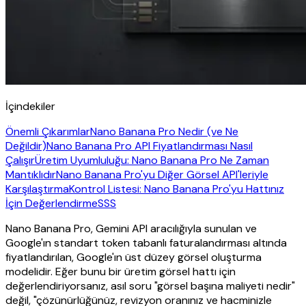
İçindekiler
Önemli Çıkarımlar
Nano Banana Pro Nedir (ve Ne
Değildir)
Nano Banana Pro API Fiyatlandırması Nasıl
Çalışır
Üretim Uyumluluğu: Nano Banana Pro Ne Zaman
Mantıklıdır
Nano Banana Pro'yu Diğer Görsel API'leriyle
Karşılaştırma
Kontrol Listesi: Nano Banana Pro'yu Hattınız
İçin Değerlendirme
SSS
Nano Banana Pro, Gemini API aracılığıyla sunulan ve
Google'ın standart token tabanlı faturalandırması altında
fiyatlandırılan, Google'ın üst düzey görsel oluşturma
modelidir. Eğer bunu bir üretim görsel hattı için
değerlendiriyorsanız, asıl soru "görsel başına maliyeti nedir"
değil, "çözünürlüğünüz, revizyon oranınız ve hacminizle