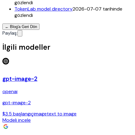
gözlendi
TokenLab model directory
2026-07-07 tarihinde
gözlendi
←
Blog'a Geri Dön
Paylaş
:
İlgili modeller
gpt-image-2
openai
gpt-image-2
$3.5 başlangıç
image
text to image
Modeli incele