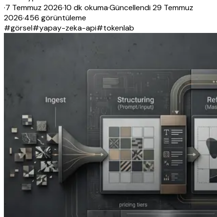
·
7 Temmuz 2026
·
10 dk okuma
·
Güncellendi
29 Temmuz
2026
·
456 görüntüleme
#
görsel
#
yapay-zeka-api
#
tokenlab