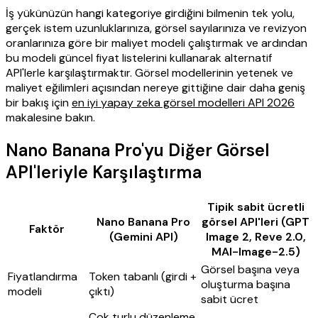
İş yükünüzün hangi kategoriye girdiğini bilmenin tek yolu,
gerçek istem uzunluklarınıza, görsel sayılarınıza ve revizyon
oranlarınıza göre bir maliyet modeli çalıştırmak ve ardından
bu modeli güncel fiyat listelerini kullanarak alternatif
API'lerle karşılaştırmaktır. Görsel modellerinin yetenek ve
maliyet eğilimleri açısından nereye gittiğine dair daha geniş
bir bakış için
en iyi yapay zeka görsel modelleri API 2026
makalesine bakın.
Nano Banana Pro'yu Diğer Görsel
API'leriyle Karşılaştırma
Tipik sabit ücretli
Nano Banana Pro
görsel API'leri (GPT
Faktör
(Gemini API)
Image 2, Reve 2.0,
MAI-Image-2.5)
Görsel başına veya
Fiyatlandırma
Token tabanlı (girdi +
oluşturma başına
modeli
çıktı)
sabit ücret
Çok turlu düzenleme,