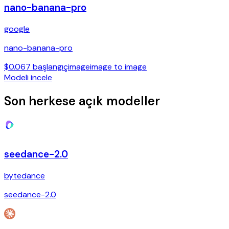
nano-banana-pro
google
nano-banana-pro
$0.067 başlangıç
image
image to image
Modeli incele
Son herkese açık modeller
seedance-2.0
bytedance
seedance-2.0