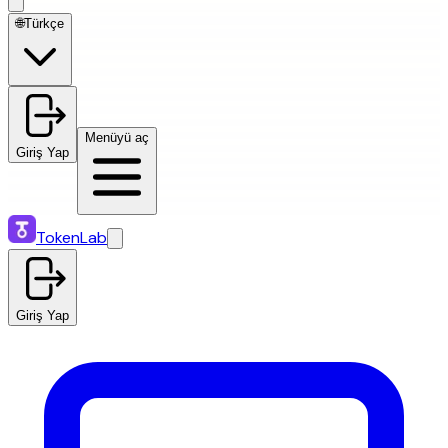
🌐
Türkçe
Menüyü aç
Giriş Yap
TokenLab
Giriş Yap