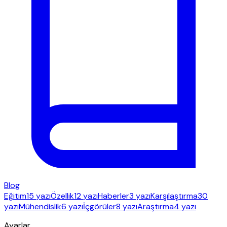
Blog
Eğitim
15 yazı
Özellik
12 yazı
Haberler
3 yazı
Karşılaştırma
30
yazı
Mühendislik
6 yazı
İçgörüler
8 yazı
Araştırma
4 yazı
Ayarlar