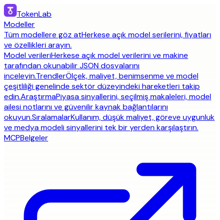
TokenLab
Modeller
Tüm modellere göz at
Herkese açık model serilerini, fiyatları
ve özellikleri arayın.
Model verileri
Herkese açık model verilerini ve makine
tarafından okunabilir JSON dosyalarını
inceleyin.
Trendler
Ölçek, maliyet, benimsenme ve model
çeşitliliği genelinde sektör düzeyindeki hareketleri takip
edin.
Araştırma
Piyasa sinyallerini, seçilmiş makaleleri, model
ailesi notlarını ve güvenilir kaynak bağlantılarını
okuyun.
Sıralamalar
Kullanım, düşük maliyet, göreve uygunluk
ve medya modeli sinyallerini tek bir yerden karşılaştırın.
MCP
Belgeler