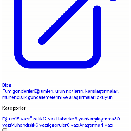
Blog
Tüm gönderiler
Eğitimleri, ürün notlarını, karşılaştırmaları,
mühendislik güncellemelerini ve araştırmaları okuyun.
Kategoriler
Eğitim
15 yazı
Özellik
12 yazı
Haberler
3 yazı
Karşılaştırma
30
yazı
Mühendislik
6 yazı
İçgörüler
8 yazı
Araştırma
4 yazı