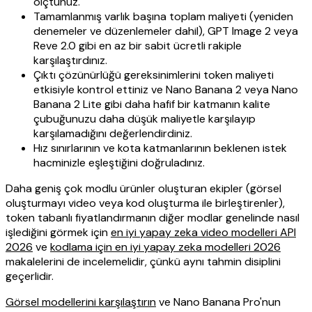
ölçtünüz.
Tamamlanmış varlık başına toplam maliyeti (yeniden
denemeler ve düzenlemeler dahil), GPT Image 2 veya
Reve 2.0 gibi en az bir sabit ücretli rakiple
karşılaştırdınız.
Çıktı çözünürlüğü gereksinimlerini token maliyeti
etkisiyle kontrol ettiniz ve Nano Banana 2 veya Nano
Banana 2 Lite gibi daha hafif bir katmanın kalite
çubuğunuzu daha düşük maliyetle karşılayıp
karşılamadığını değerlendirdiniz.
Hız sınırlarının ve kota katmanlarının beklenen istek
hacminizle eşleştiğini doğruladınız.
Daha geniş çok modlu ürünler oluşturan ekipler (görsel
oluşturmayı video veya kod oluşturma ile birleştirenler),
token tabanlı fiyatlandırmanın diğer modlar genelinde nasıl
işlediğini görmek için
en iyi yapay zeka video modelleri API
2026
ve
kodlama için en iyi yapay zeka modelleri 2026
makalelerini de incelemelidir, çünkü aynı tahmin disiplini
geçerlidir.
Görsel modellerini karşılaştırın
ve Nano Banana Pro'nun