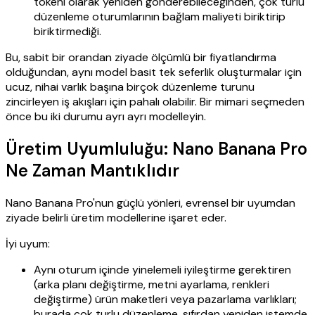
tokeni olarak yeniden gönderebileceğinden, çok turlu
düzenleme oturumlarının bağlam maliyeti biriktirip
biriktirmediği.
Bu, sabit bir orandan ziyade ölçümlü bir fiyatlandırma
olduğundan, aynı model basit tek seferlik oluşturmalar için
ucuz, nihai varlık başına birçok düzenleme turunu
zincirleyen iş akışları için pahalı olabilir. Bir mimari seçmeden
önce bu iki durumu ayrı ayrı modelleyin.
Üretim Uyumluluğu: Nano Banana Pro
Ne Zaman Mantıklıdır
Nano Banana Pro'nun güçlü yönleri, evrensel bir uyumdan
ziyade belirli üretim modellerine işaret eder.
İyi uyum:
Aynı oturum içinde yinelemeli iyileştirme gerektiren
(arka planı değiştirme, metni ayarlama, renkleri
değiştirme) ürün maketleri veya pazarlama varlıkları;
burada çok turlu düzenleme, sıfırdan yeniden istemde