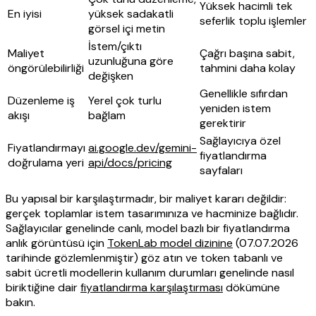
Yüksek hacimli tek
En iyisi
yüksek sadakatli
seferlik toplu işlemler
görsel içi metin
İstem/çıktı
Maliyet
Çağrı başına sabit,
uzunluğuna göre
öngörülebilirliği
tahmini daha kolay
değişken
Genellikle sıfırdan
Düzenleme iş
Yerel çok turlu
yeniden istem
akışı
bağlam
gerektirir
Sağlayıcıya özel
Fiyatlandırmayı
ai.google.dev/gemini-
fiyatlandırma
doğrulama yeri
api/docs/pricing
sayfaları
Bu yapısal bir karşılaştırmadır, bir maliyet kararı değildir:
gerçek toplamlar istem tasarımınıza ve hacminize bağlıdır.
Sağlayıcılar genelinde canlı, model bazlı bir fiyatlandırma
anlık görüntüsü için
TokenLab model dizinine
(07.07.2026
tarihinde gözlemlenmiştir) göz atın ve token tabanlı ve
sabit ücretli modellerin kullanım durumları genelinde nasıl
biriktiğine dair
fiyatlandırma karşılaştırması
dökümüne
bakın.