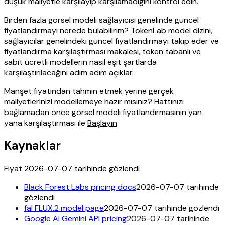
düşük maliyetle karşılayıp karşılamadığını kontrol edin.
Birden fazla görsel modeli sağlayıcısı genelinde güncel
fiyatlandırmayı nerede bulabilirim?
TokenLab model dizini
,
sağlayıcılar genelindeki güncel fiyatlandırmayı takip eder ve
fiyatlandırma karşılaştırması
makalesi, token tabanlı ve
sabit ücretli modellerin nasıl eşit şartlarda
karşılaştırılacağını adım adım açıklar.
Manşet fiyatından tahmin etmek yerine gerçek
maliyetlerinizi modellemeye hazır mısınız? Hattınızı
bağlamadan önce görsel modeli fiyatlandırmasının yan
yana karşılaştırması ile
Başlayın
.
Kaynaklar
Fiyat 2026-07-07 tarihinde gözlendi
Black Forest Labs pricing docs
2026-07-07 tarihinde
gözlendi
fal FLUX.2 model page
2026-07-07 tarihinde gözlendi
Google AI Gemini API pricing
2026-07-07 tarihinde