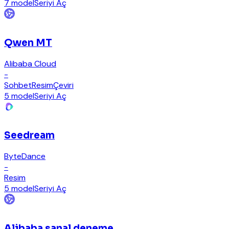
7 model
Seriyi Aç
Qwen MT
Alibaba Cloud
-
Sohbet
Resim
Çeviri
5 model
Seriyi Aç
Seedream
ByteDance
-
Resim
5 model
Seriyi Aç
Alibaba sanal deneme