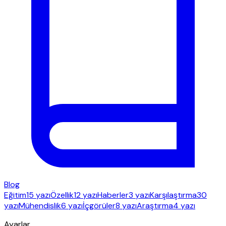
Blog
Eğitim
15 yazı
Özellik
12 yazı
Haberler
3 yazı
Karşılaştırma
30
yazı
Mühendislik
6 yazı
İçgörüler
8 yazı
Araştırma
4 yazı
Ayarlar