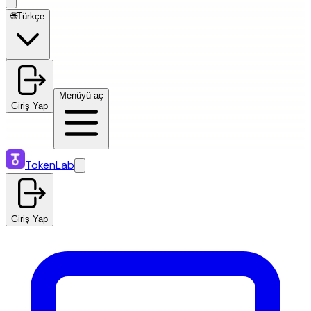
🌐
Türkçe
Menüyü aç
Giriş Yap
TokenLab
Giriş Yap