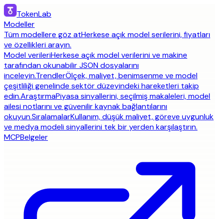
TokenLab
Modeller
Tüm modellere göz at
Herkese açık model serilerini, fiyatları
ve özellikleri arayın.
Model verileri
Herkese açık model verilerini ve makine
tarafından okunabilir JSON dosyalarını
inceleyin.
Trendler
Ölçek, maliyet, benimsenme ve model
çeşitliliği genelinde sektör düzeyindeki hareketleri takip
edin.
Araştırma
Piyasa sinyallerini, seçilmiş makaleleri, model
ailesi notlarını ve güvenilir kaynak bağlantılarını
okuyun.
Sıralamalar
Kullanım, düşük maliyet, göreve uygunluk
ve medya modeli sinyallerini tek bir yerden karşılaştırın.
MCP
Belgeler