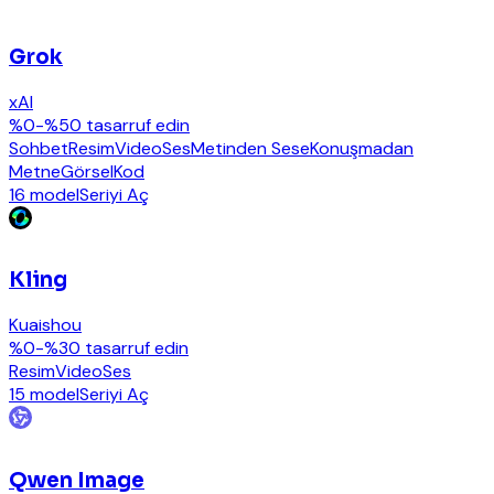
Grok
xAI
%0-%50 tasarruf edin
Sohbet
Resim
Video
Ses
Metinden Sese
Konuşmadan
Metne
Görsel
Kod
16 model
Seriyi Aç
Kling
Kuaishou
%0-%30 tasarruf edin
Resim
Video
Ses
15 model
Seriyi Aç
Qwen Image