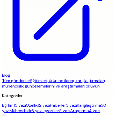
Blog
Tüm gönderiler
Eğitimleri, ürün notlarını, karşılaştırmaları,
mühendislik güncellemelerini ve araştırmaları okuyun.
Kategoriler
Eğitim
15 yazı
Özellik
12 yazı
Haberler
3 yazı
Karşılaştırma
30
yazı
Mühendislik
6 yazı
İçgörüler
8 yazı
Araştırma
4 yazı