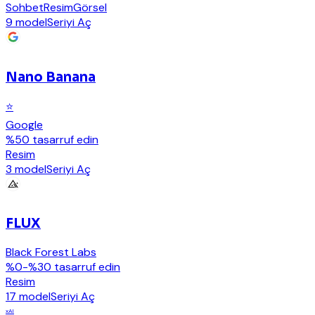
Sohbet
Resim
Görsel
9 model
Seriyi Aç
Nano Banana
⭐
Google
%50 tasarruf edin
Resim
3 model
Seriyi Aç
FLUX
Black Forest Labs
%0-%30 tasarruf edin
Resim
17 model
Seriyi Aç
xAI