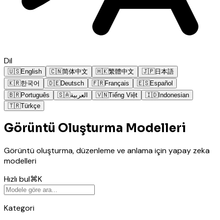
Dil
🇺🇸
English
🇨🇳
简体中文
🇭🇰
繁體中文
🇯🇵
日本語
🇰🇷
한국어
🇩🇪
Deutsch
🇫🇷
Français
🇪🇸
Español
🇧🇷
Português
🇸🇦
العربية
🇻🇳
Tiếng Việt
🇮🇩
Indonesian
🇹🇷
Türkçe
Görüntü Oluşturma Modelleri
Görüntü oluşturma, düzenleme ve anlama için yapay zeka
modelleri
Hızlı bul
⌘K
Kategori