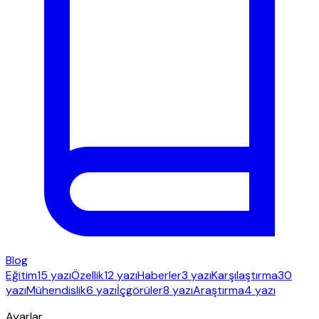
Blog
Eğitim
15 yazı
Özellik
12 yazı
Haberler
3 yazı
Karşılaştırma
30
yazı
Mühendislik
6 yazı
İçgörüler
8 yazı
Araştırma
4 yazı
Ayarlar