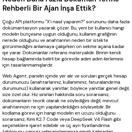
Rehberli Bir Ajan İnşa Ettik?
Çoğu API platformu "X'i nasıl yaparım?" sorununu daha fazla
dokümantasyon yazarak çözer. Bu, yeni bir kullanıcı hangi
modelin bütçesine uygun olduğunu, kullanım grafiğinin
nerede olduğunu ve anahtarının neden bir istekte
görünmediğini anlamaya çalışırken on sekme açana kadar
işe yarar. Dokümanlar referans materyalidir. Birinin kendi
hesap bağlamında belirli bir görevde adım adım ilerlemesi
için tasarlanmamışlardır.
Web Agent, panelin içinde yer alır ve soruları gerçek hesap
durumunuzu (anahtarlarınız, kullanımınız, faturalandırma
durumunuz) kullanarak yanıtlar; böylece yanıtlar genel değil,
size özel olur. Hız sınırları hakkında soru sorarsanız,
dokümanların teorik olarak ne söylediğini değil, mevcut
anahtarınızın ne için yapılandırıldığını söyleyebilir. Bir
kodlama görevi için hangi modelin en ucuzu olduğunu
sorarsanız, Kimi K2.7 Code veya DeepSeek V4 Flash gibi
seçeneklere işaret edebilir ve üç ayrı fiyatlandırma
tablosunu çapraz referanslamanıza gerek kalmadan