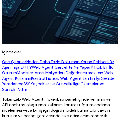
İçindekiler
Öne Çıkanlar
Neden Daha Fazla Doküman Yerine Rehberli Bir
Ajan İnşa Ettik?
Web Agent Gerçekte Ne Yapar?
Tipik Bir İlk
Oturum
Modeller Arası Maliyetleri Değerlendirmek İçin Web
Agent Kullanımı
Kontrol Listesi: Web Agent'tan En İyi Şekilde
Yararlanma
SSS
Kaynaklar ve Güncellik
İlgili Okumalar ve
Sonraki Adım
TokenLab Web Agent,
TokenLab paneli
içinde yer alan ve
API anahtarı oluşturma, kullanım kontrolü, faturalandırma
incelemesi veya bir iş için doğru modeli bulma gibi yaygın
kurulum ve hesap görevlerinde size adım adım rehberlik