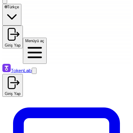
🌐
Türkçe
Menüyü aç
Giriş Yap
TokenLab
Giriş Yap