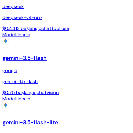
deepseek
deepseek-v4-pro
$0.4412 başlangıç
chat
tool use
Modeli incele
gemini-3.5-flash
google
gemini-3.5-flash
$0.75 başlangıç
chat
vision
Modeli incele
gemini-3.5-flash-lite