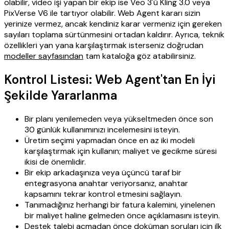
olabilir, video işi yapan bir ekip ise Veo 3'ü Kling 3.0 veya
PixVerse V6 ile tartıyor olabilir. Web Agent kararı sizin
yerinize vermez, ancak kendiniz karar vermeniz için gereken
sayıları toplama sürtünmesini ortadan kaldırır. Ayrıca, teknik
özellikleri yan yana karşılaştırmak isterseniz doğrudan
modeller sayfasından
tam kataloğa göz atabilirsiniz.
Kontrol Listesi: Web Agent'tan En İyi
Şekilde Yararlanma
Bir planı yenilemeden veya yükseltmeden önce son
30 günlük kullanımınızı incelemesini isteyin.
Üretim seçimi yapmadan önce en az iki modeli
karşılaştırmak için kullanın; maliyet ve gecikme süresi
ikisi de önemlidir.
Bir ekip arkadaşınıza veya üçüncü taraf bir
entegrasyona anahtar veriyorsanız, anahtar
kapsamını tekrar kontrol etmesini sağlayın.
Tanımadığınız herhangi bir fatura kalemini, yinelenen
bir maliyet haline gelmeden önce açıklamasını isteyin.
Destek talebi açmadan önce doküman soruları için ilk