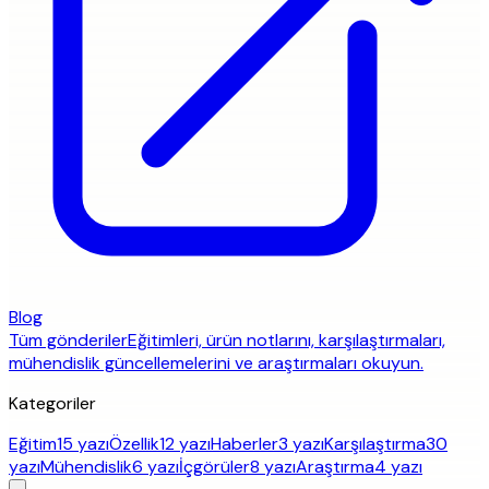
Blog
Tüm gönderiler
Eğitimleri, ürün notlarını, karşılaştırmaları,
mühendislik güncellemelerini ve araştırmaları okuyun.
Kategoriler
Eğitim
15 yazı
Özellik
12 yazı
Haberler
3 yazı
Karşılaştırma
30
yazı
Mühendislik
6 yazı
İçgörüler
8 yazı
Araştırma
4 yazı