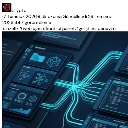
Crypto
·
7 Temmuz 2026
·
8 dk okuma
·
Güncellendi
29 Temmuz
2026
·
447 görüntüleme
#
özellik
#
web ajanı
#
kontrol paneli
#
geliştirici deneyimi