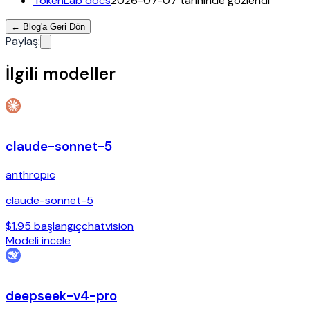
TokenLab docs
2026-07-07 tarihinde gözlendi
←
Blog'a Geri Dön
Paylaş
:
İlgili modeller
claude-sonnet-5
anthropic
claude-sonnet-5
$1.95 başlangıç
chat
vision
Modeli incele
deepseek-v4-pro