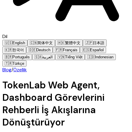
Dil
🇺🇸
English
🇨🇳
简体中文
🇭🇰
繁體中文
🇯🇵
日本語
🇰🇷
한국어
🇩🇪
Deutsch
🇫🇷
Français
🇪🇸
Español
🇧🇷
Português
🇸🇦
العربية
🇻🇳
Tiếng Việt
🇮🇩
Indonesian
🇹🇷
Türkçe
Blog
/
Özellik
TokenLab Web Agent,
Dashboard Görevlerini
Rehberli İş Akışlarına
Dönüştürüyor