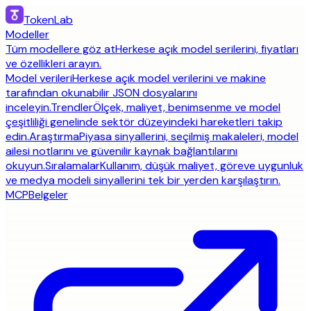
TokenLab
Modeller
Tüm modellere göz at
Herkese açık model serilerini, fiyatları
ve özellikleri arayın.
Model verileri
Herkese açık model verilerini ve makine
tarafından okunabilir JSON dosyalarını
inceleyin.
Trendler
Ölçek, maliyet, benimsenme ve model
çeşitliliği genelinde sektör düzeyindeki hareketleri takip
edin.
Araştırma
Piyasa sinyallerini, seçilmiş makaleleri, model
ailesi notlarını ve güvenilir kaynak bağlantılarını
okuyun.
Sıralamalar
Kullanım, düşük maliyet, göreve uygunluk
ve medya modeli sinyallerini tek bir yerden karşılaştırın.
MCP
Belgeler