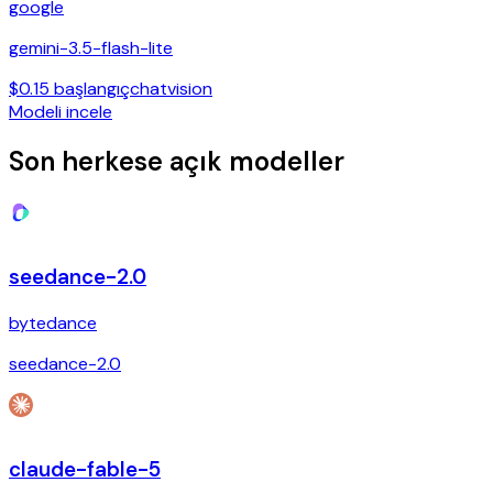
google
gemini-3.5-flash-lite
$0.15 başlangıç
chat
vision
Modeli incele
Son herkese açık modeller
seedance-2.0
bytedance
seedance-2.0
claude-fable-5