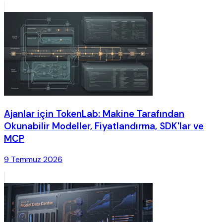
Ajanlar için TokenLab: Makine Tarafından
Okunabilir Modeller, Fiyatlandırma, SDK'lar ve
MCP
9 Temmuz 2026