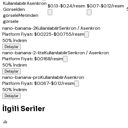
Kullanılabilir
Asenkron
$0.13-$0.24
/resim
$0.07-$0.12
/resim
Görselden
görsele
Metinden
görsele
nano-banana-2
Kullanılabilir
Senkron / Asenkron
Platform Fiyatı
:
$0.0225-$0.0755
/resim
50%
İndirim
Detaylar
nano-banana-2-lite
Kullanılabilir
Senkron / Asenkron
Platform Fiyatı
:
$0.0168
/resim
50%
İndirim
Detaylar
nano-banana-pro
Kullanılabilir
Asenkron
Platform Fiyatı
:
$0.067-$0.12
/resim
50%
İndirim
Detaylar
İlgili Seriler