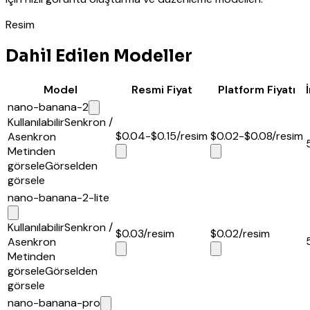
Resim
Dahil Edilen Modeller
Model
Resmi Fiyat
Platform Fiyatı
nano-banana-2
Kullanılabilir
Senkron /
$0.04-$0.15
/resim
$0.02-$0.08
/resim
Asenkron
Metinden
görsele
Görselden
görsele
nano-banana-2-lite
Kullanılabilir
Senkron /
$0.03
/resim
$0.02
/resim
Asenkron
Metinden
görsele
Görselden
görsele
nano-banana-pro