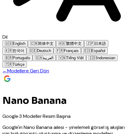
Dil
🇺🇸
English
🇨🇳
简体中文
🇭🇰
繁體中文
🇯🇵
日本語
🇰🇷
한국어
🇩🇪
Deutsch
🇫🇷
Français
🇪🇸
Español
🇧🇷
Português
🇸🇦
العربية
🇻🇳
Tiếng Việt
🇮🇩
Indonesian
🇹🇷
Türkçe
←
Modellere Geri Dön
Nano Banana
Google
·
3
Modeller
·
Resim Başına
Google'ın Nano Banana ailesi - yinelemeli görsel iş akışları
için hızlı görüntü oluşturma ve düzenleme modelleri.