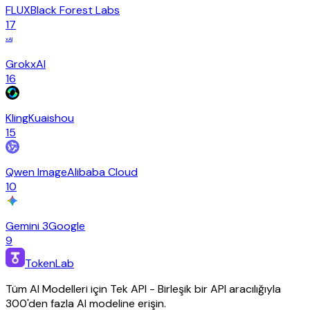
FLUX
Black Forest Labs
17
xAI
Grok
xAI
16
Kling
Kuaishou
15
Qwen Image
Alibaba Cloud
10
Gemini 3
Google
9
TokenLab
Tüm AI Modelleri için Tek API - Birleşik bir API aracılığıyla
300'den fazla AI modeline erişin.