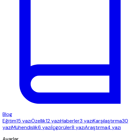
Blog
Eğitim
15 yazı
Özellik
12 yazı
Haberler
3 yazı
Karşılaştırma
30
yazı
Mühendislik
6 yazı
İçgörüler
8 yazı
Araştırma
4 yazı
Ayarlar