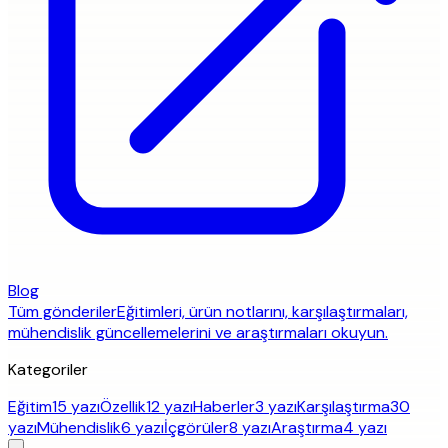
Blog
Tüm gönderiler
Eğitimleri, ürün notlarını, karşılaştırmaları,
mühendislik güncellemelerini ve araştırmaları okuyun.
Kategoriler
Eğitim
15 yazı
Özellik
12 yazı
Haberler
3 yazı
Karşılaştırma
30
yazı
Mühendislik
6 yazı
İçgörüler
8 yazı
Araştırma
4 yazı