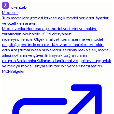
TokenLab
Modeller
Tüm modellere göz at
Herkese açık model serilerini, fiyatları
ve özellikleri arayın.
Model verileri
Herkese açık model verilerini ve makine
tarafından okunabilir JSON dosyalarını
inceleyin.
Trendler
Ölçek, maliyet, benimsenme ve model
çeşitliliği genelinde sektör düzeyindeki hareketleri takip
edin.
Araştırma
Piyasa sinyallerini, seçilmiş makaleleri, model
ailesi notlarını ve güvenilir kaynak bağlantılarını
okuyun.
Sıralamalar
Kullanım, düşük maliyet, göreve uygunluk
ve medya modeli sinyallerini tek bir yerden karşılaştırın.
MCP
Belgeler