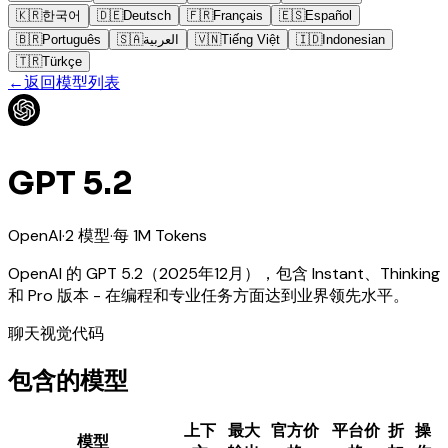
🇰🇷
한국어
🇩🇪
Deutsch
🇫🇷
Français
🇪🇸
Español
🇧🇷
Português
🇸🇦
العربية
🇻🇳
Tiếng Việt
🇮🇩
Indonesian
🇹🇷
Türkçe
←
返回模型列表
GPT 5.2
OpenAI
·
2
模型
·
每 1M Tokens
OpenAI 的 GPT 5.2（2025年12月），包含 Instant、Thinking
和 Pro 版本 - 在编程和专业任务方面达到业界领先水平。
聊天
视觉
代码
包含的模型
上下
最大
官方价
平台价
折
操
模型