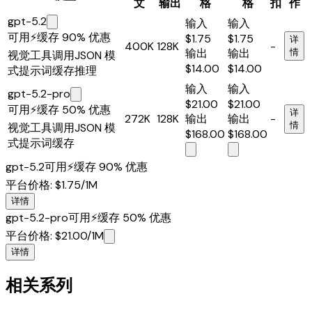
文
输出
格
格
扣
作
gpt-5.2
输入
输入
可用
⚡
缓存 90% 优惠
$1.75
$1.75
详
400K
128K
-
输出
输出
情
视觉
工具调用
JSON 模
$14.00
$14.00
式
提示词缓存
推理
输入
输入
gpt-5.2-pro
$21.00
$21.00
可用
⚡
缓存 50% 优惠
详
272K
128K
输出
输出
-
情
视觉
工具调用
JSON 模
$168.00
$168.00
式
提示词缓存
gpt-5.2
可用
⚡
缓存 90% 优惠
平台价格
:
$1.75
/1M
详情
gpt-5.2-pro
可用
⚡
缓存 50% 优惠
平台价格
:
$21.00
/1M
详情
相关系列