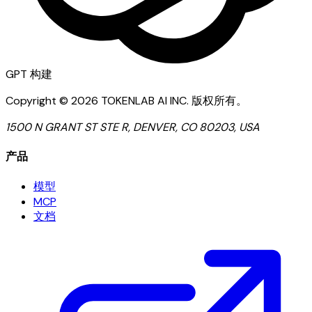
GPT
构建
Copyright ©
2026
TOKENLAB AI INC
.
版权所有。
1500 N GRANT ST STE R, DENVER, CO 80203, USA
产品
模型
MCP
文档