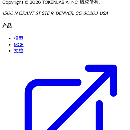
Copyright ©
2026
TOKENLAB AI INC
.
版权所有。
1500 N GRANT ST STE R, DENVER, CO 80203, USA
产品
模型
MCP
文档