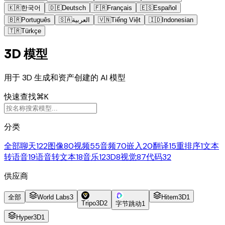
🇰🇷
한국어
🇩🇪
Deutsch
🇫🇷
Français
🇪🇸
Español
🇧🇷
Português
🇸🇦
العربية
🇻🇳
Tiếng Việt
🇮🇩
Indonesian
🇹🇷
Türkçe
3D 模型
用于 3D 生成和资产创建的 AI 模型
快速查找
⌘K
分类
全部
聊天
122
图像
80
视频
55
音频
70
嵌入
20
翻译
15
重排序
1
文本
转语音
19
语音转文本
18
音乐
12
3D
8
视觉
87
代码
32
供应商
全部
World Labs
3
Hitem3D
1
Tripo3D
2
字节跳动
1
Hyper3D
1