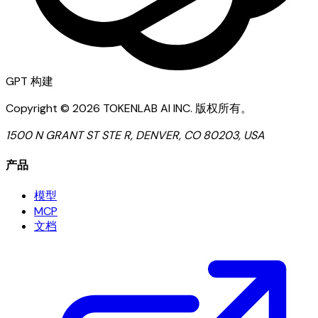
GPT
构建
Copyright ©
2026
TOKENLAB AI INC
.
版权所有。
1500 N GRANT ST STE R, DENVER, CO 80203, USA
产品
模型
MCP
文档