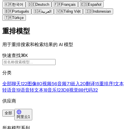
🇰🇷
한국어
🇩🇪
Deutsch
🇫🇷
Français
🇪🇸
Español
🇧🇷
Português
🇸🇦
العربية
🇻🇳
Tiếng Việt
🇮🇩
Indonesian
🇹🇷
Türkçe
重排模型
用于重排搜索和检索结果的 AI 模型
快速查找
⌘K
分类
全部
聊天
122
图像
80
视频
56
音频
71
嵌入
20
翻译
15
重排序
1
文本
转语音
19
语音转文本
18
音乐
12
3D
8
视觉
88
代码
32
供应商
全部
阿里云
1
所有模型系列