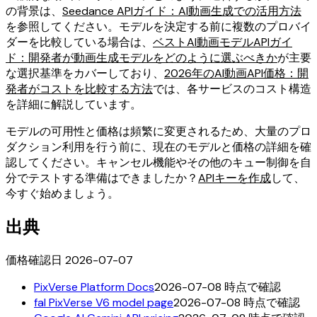
の背景は、
Seedance APIガイド：AI動画生成での活用方法
を参照してください。モデルを決定する前に複数のプロバイ
ダーを比較している場合は、
ベストAI動画モデルAPIガイ
ド：開発者が動画生成モデルをどのように選ぶべきか
が主要
な選択基準をカバーしており、
2026年のAI動画API価格：開
発者がコストを比較する方法
では、各サービスのコスト構造
を詳細に解説しています。
モデルの可用性と価格は頻繁に変更されるため、大量のプロ
ダクション利用を行う前に、現在のモデルと価格の詳細を確
認してください。キャンセル機能やその他のキュー制御を自
分でテストする準備はできましたか？
APIキーを作成
して、
今すぐ始めましょう。
出典
価格確認日 2026-07-07
PixVerse Platform Docs
2026-07-08 時点で確認
fal PixVerse V6 model page
2026-07-08 時点で確認