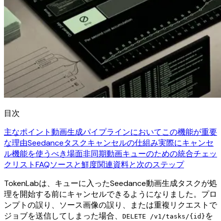
目次
主なポイント
動画生成パイプラインにおいてこの機能が重要
な理由
Seedanceタスクキャンセルの仕組み
実際にキャンセ
ル機能を使うべき場面
非同期動画キューのための統合チェッ
クリスト
FAQ
ソースと鮮度
関連資料と次のステップ
TokenLabは、キューに入ったSeedance動画生成タスクが処
理を開始する前にキャンセルできるようになりました。プロ
ンプトの誤り、ソース画像の誤り、または重複リクエストで
ジョブを送信してしまった場合、
を
DELETE /v1/tasks/{id}