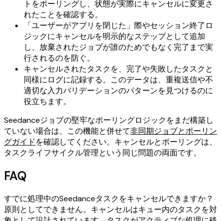
トをポーリングし、状態が実際にキャンセルに変更さ
れたことを確認する。
「ユーザーがアプリを閉じた」際やセッション終了ロ
ジックにキャンセルを明示的なステップとして追加
し、放棄されたジョブが誰のためでもなく完了まで実
行されるのを防ぐ。
キャンセルされたタスクを、完了や失敗したタスクと
同様にログに記録する。このデータは、重複送信や不
適切な入力バリデーションのパターンを見つけるのに
役立ちます。
Seedanceジョブの堅牢なポーリングロジックをまだ構築し
ていない場合は、この機能と併せて
非同期ジョブとポーリン
グガイド
を確認してください。キャンセルとポーリングは、
タスクライフサイクル管理という同じ問題の両面です。
FAQ
すでに処理中のSeedanceタスクをキャンセルできますか？
原則としてできません。キャンセルはキュー内のタスクを対
象として設計されています。タスクがアクティブな処理に移