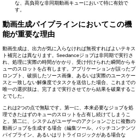
な、高負荷な非同期動画キューにおいて特に有効で
す。
動画生成パイプラインにおいてこの機
能が重要な理由
動画生成は、出力が気に入らなければ無視すればよいテキス
ト補完とは異なります。Seedanceジョブは非同期で実行さ
れ、処理に実際の時間がかかり、受け付けられた瞬間からキ
ューのスロットを占有します。アプリケーションが誤ったプ
ロンプト、破損したソース画像、あるいは実際のユースケー
スと一致しない解像度でタスクを送信した場合、これまでの
唯一の選択肢は、完了まで実行させてから結果を破棄するこ
とでした。
これは2つの点で無駄です。第一に、本来必要なジョブを処
理できたはずのキューのスロットを占有し続けてしまうこ
と。第二に、システムがユーザーのアクションごとに複数の
動画ジョブを生成する場合（編集ツール、バッチコンテンツ
パイプライン、あるいはリトライロジックがある場合な