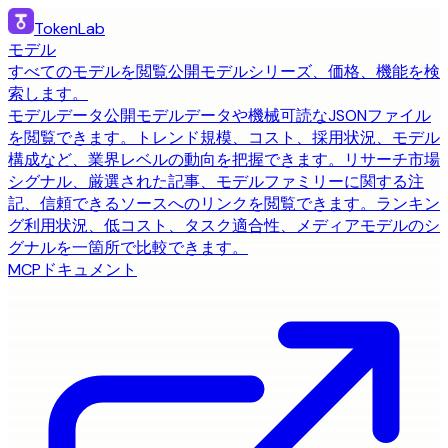
TokenLab
モデル
すべてのモデルを閲覧
公開モデルシリーズ、価格、機能を検
索します。
モデルデータ
公開モデルデータや機械可読なJSONファイル
を閲覧できます。
トレンド
規模、コスト、採用状況、モデル
構成など、業界レベルの動向を把握できます。
リサーチ
市場
シグナル、厳選された記事、モデルファミリーに関する注
記、信頼できるソースへのリンクを閲覧できます。
ランキン
グ
利用状況、低コスト、タスク適合性、メディアモデルのシ
グナルを一箇所で比較できます。
MCP
ドキュメント