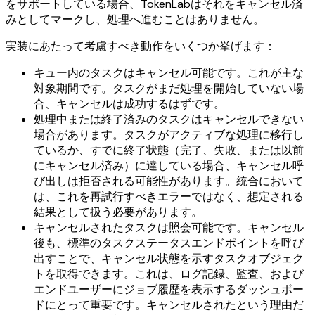
をサポートしている場合、TokenLabはそれをキャンセル済
みとしてマークし、処理へ進むことはありません。
実装にあたって考慮すべき動作をいくつか挙げます：
キュー内のタスクはキャンセル可能です。これが主な
対象期間です。タスクがまだ処理を開始していない場
合、キャンセルは成功するはずです。
処理中または終了済みのタスクはキャンセルできない
場合があります。タスクがアクティブな処理に移行し
ているか、すでに終了状態（完了、失敗、または以前
にキャンセル済み）に達している場合、キャンセル呼
び出しは拒否される可能性があります。統合において
は、これを再試行すべきエラーではなく、想定される
結果として扱う必要があります。
キャンセルされたタスクは照会可能です。キャンセル
後も、標準のタスクステータスエンドポイントを呼び
出すことで、キャンセル状態を示すタスクオブジェク
トを取得できます。これは、ログ記録、監査、および
エンドユーザーにジョブ履歴を表示するダッシュボー
ドにとって重要です。キャンセルされたという理由だ