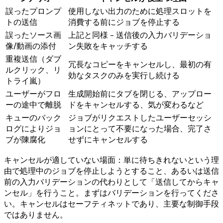
誤ったプロンプ
使用しない出力のために処理スロットを
トの送信
消費する前にジョブを停止する
誤ったソース画
上記と同様 - 送信後の入力バリデーショ
像/動画の添付
ン失敗をキャッチする
重複送信（ダブ
冗長なコピーをキャンセルし、最初の有
ルクリック、リ
効なタスクのみを実行し続ける
トライ嵐）
ユーザーがフロ
生成開始前にタブを閉じる、アップロー
ーの途中で離脱
ドをキャンセルする、気が変わるなど
キューのバック
ジョブがリクエストしたユーザーセッシ
ログによりジョ
ョンにとって不要になった場合、完了さ
ブが陳腐化
せずにキャンセルする
キャンセルが適していない場面：単に待ちきれないという理
由で処理中のジョブを停止しようとすること、あるいは送信
前の入力バリデーションの代わりとして「送信してからキャ
ンセル」を行うこと。まずはバリデーションを行ってくださ
い。キャンセルはセーフティネットであり、主要な制御手段
ではありません。