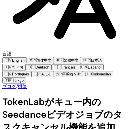
言語
🇺🇸
English
🇨🇳
简体中文
🇭🇰
繁體中文
🇯🇵
日本語
🇰🇷
한국어
🇩🇪
Deutsch
🇫🇷
Français
🇪🇸
Español
🇧🇷
Português
🇸🇦
العربية
🇻🇳
Tiếng Việt
🇮🇩
Indonesian
🇹🇷
Türkçe
ブログ
/
機能
TokenLabがキュー内の
Seedanceビデオジョブのタ
スクキャンセル機能を追加