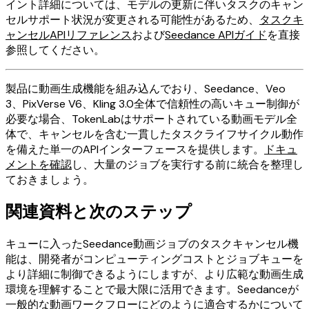
イント詳細については、モデルの更新に伴いタスクのキャン
セルサポート状況が変更される可能性があるため、
タスクキ
ャンセルAPIリファレンス
および
Seedance APIガイド
を直接
参照してください。
製品に動画生成機能を組み込んでおり、Seedance、Veo
3、PixVerse V6、Kling 3.0全体で信頼性の高いキュー制御が
必要な場合、TokenLabはサポートされている動画モデル全
体で、キャンセルを含む一貫したタスクライフサイクル動作
を備えた単一のAPIインターフェースを提供します。
ドキュ
メントを確認
し、大量のジョブを実行する前に統合を整理し
ておきましょう。
関連資料と次のステップ
キューに入ったSeedance動画ジョブのタスクキャンセル機
能は、開発者がコンピューティングコストとジョブキューを
より詳細に制御できるようにしますが、より広範な動画生成
環境を理解することで最大限に活用できます。Seedanceが
一般的な動画ワークフローにどのように適合するかについて