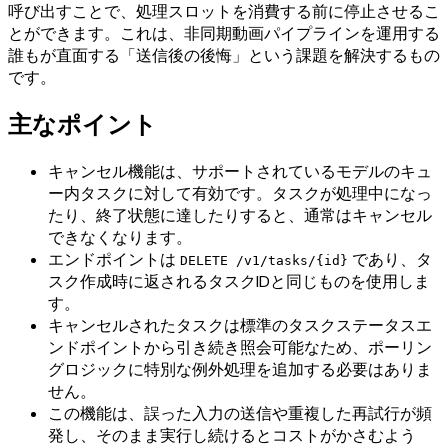
呼び出すことで、処理スロットを消費する前に停止させるこ
とができます。これは、非同期動画パイプラインを運用する
誰もが直面する「送信後の後悔」という課題を解決するもの
です。
主なポイント
キャンセル機能は、サポートされているモデルのキュ
ー内タスクに対して有効です。タスクが処理中になっ
たり、終了状態に達したりすると、通常はキャンセル
できなくなります。
エンドポイントは
であり、タ
DELETE /v1/tasks/{id}
スク作成時に返されるタスクIDと同じものを使用しま
す。
キャンセルされたタスクは標準のタスクステータスエ
ンドポイントから引き続き照会可能なため、ポーリン
グロジックに特別な例外処理を追加する必要はありま
せん。
この機能は、誤った入力の送信や重複した再試行が頻
発し、そのまま実行し続けるとコストがかさむよう