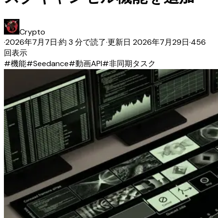
Crypto
·
2026年7月7日
·
約 3 分で読了
·
更新日
2026年7月29日
·
456
回表示
#
機能
#
Seedance
#
動画API
#
非同期タスク