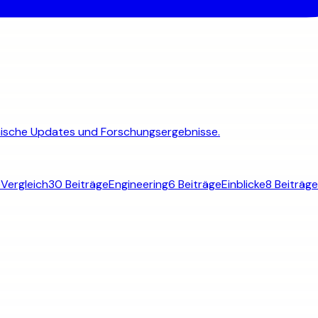
chnische Updates und Forschungsergebnisse.
e
Vergleich
30 Beiträge
Engineering
6 Beiträge
Einblicke
8 Beiträge