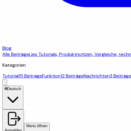
Blog
Alle Beiträge
Lies Tutorials, Produktnotizen, Vergleiche, te
Kategorien
Tutorial
15 Beiträge
Funktion
12 Beiträge
Nachrichten
3 Beiträg
🌐
Deutsch
Menü öffnen
Anmelden