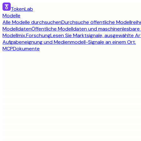
TokenLab
Modelle
Alle Modelle durchsuchen
Durchsuche öffentliche Modellreihe
Modelldaten
Öffentliche Modelldaten und maschinenlesbare
Modellmix.
Forschung
Lesen Sie Marktsignale, ausgewählte Art
Aufgabeneignung und Medienmodell-Signale an einem Ort.
MCP
Dokumente