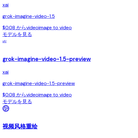
xai
grok-imagine-video-1.5
$0.08 から
video
image to video
モデルを見る
xAI
grok-imagine-video-1.5-preview
xai
grok-imagine-video-1.5-preview
$0.08 から
video
image to video
モデルを見る
视频风格重绘