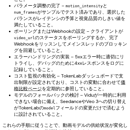
パラメータ調整の完了 –
と
motion_intensity
がサンプルでテスト済みであり、選択した
num_frames
バランスがレイテンシの予算と視覚品質のしきい値を
満たしていること。
ポーリングまたはWebhookの設定 – クライアントが
のステータスをポーリングするか、完了
video_url
Webhookをリッスンしてメインスレッドのブロッキン
グを回避していること。
エラーハンドリングの実装 – 5xxエラー時に適切にリ
トライし、デバッグのために4xxレスポンスをログに
記録していること。
コスト監視の有効化 – TokenLabダッシュボードで支
出制限が設定されており、コストの変動に合わせて
価
格比較ページ
を定期的に参照していること。
モデルのフォールバックの検討 – Viduが一時的に利用
できない場合に備え、SeedanceやVeo 3への切り替え
がTokenLabの
フィールドの変更だけで済むよう
model
に設計されていること。
これらの手順に従うことで、動画モデルの供給状況が変化し