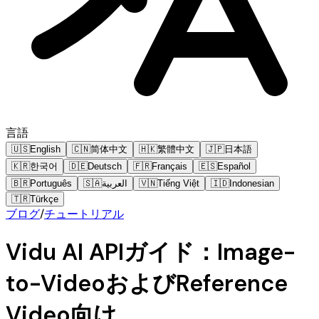
言語
🇺🇸
English
🇨🇳
简体中文
🇭🇰
繁體中文
🇯🇵
日本語
🇰🇷
한국어
🇩🇪
Deutsch
🇫🇷
Français
🇪🇸
Español
🇧🇷
Português
🇸🇦
العربية
🇻🇳
Tiếng Việt
🇮🇩
Indonesian
🇹🇷
Türkçe
ブログ
/
チュートリアル
Vidu AI APIガイド：Image-
to-VideoおよびReference
Video向け