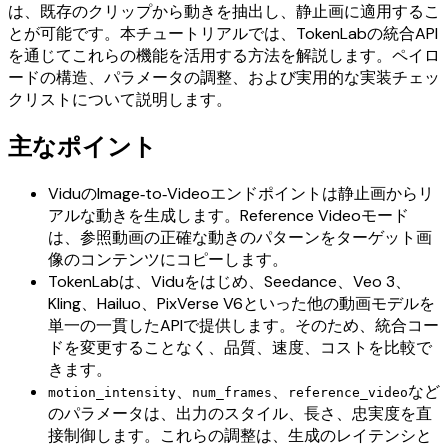
は、既存のクリップから動きを抽出し、静止画に適用するこ
とが可能です。本チュートリアルでは、TokenLabの統合API
を通じてこれらの機能を活用する方法を解説します。ペイロ
ードの構造、パラメータの調整、および実用的な実装チェッ
クリストについて説明します。
主なポイント
ViduのImage‑to‑Videoエンドポイントは静止画からリ
アルな動きを生成します。Reference Videoモード
は、参照動画の正確な動きのパターンをターゲット画
像のコンテンツにコピーします。
TokenLabは、Viduをはじめ、Seedance、Veo 3、
Kling、Hailuo、PixVerse V6といった他の動画モデルを
単一の一貫したAPIで提供します。そのため、統合コー
ドを変更することなく、品質、速度、コストを比較で
きます。
、
、
など
motion_intensity
num_frames
reference_video
のパラメータは、出力のスタイル、長さ、忠実度を直
接制御します。これらの調整は、生成のレイテンシと