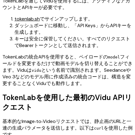
TokenLabを通じてViduを使用するには、アクティブなアカ
ウントとAPIキーが必要です。
tokenlab.sh
でサインアップします。
ダッシュボードに移動し、「API Keys」からAPIキーを
生成します。
キーは安全に保管してください。すべてのリクエスト
でBearerトークンとして送信されます。
TokenLabの統合APIを使用すると、ペイロードの
フィ
model
ールドを変更するだけで動画モデルを切り替えることができ
ます。Viduは
という名前で識別されます。Seedanceや
vidu
Veo 3などのモデル用に作成済みの統合コードは、構造を変
更することなくViduでも動作します。
TokenLabを使用した最初のVidu APIリ
クエスト
基本的なImage‑to‑Videoリクエストでは、静止画のURLと一
連の生成パラメータを送信します。以下は
を使用した例
curl
です。