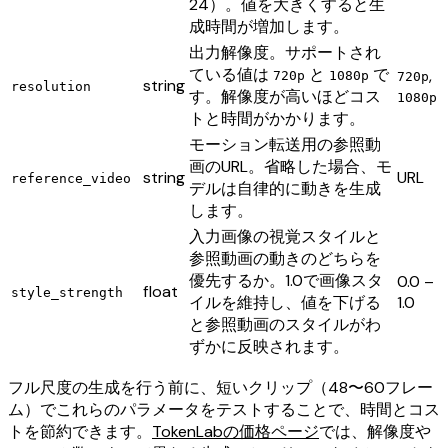
24）。値を大きくすると生
成時間が増加します。
出力解像度。サポートされ
ている値は
と
で
,
720p
1080p
720p
string
resolution
す。解像度が高いほどコス
1080p
トと時間がかかります。
モーション転送用の参照動
画のURL。省略した場合、モ
string
URL
reference_video
デルは自律的に動きを生成
します。
入力画像の視覚スタイルと
参照動画の動きのどちらを
優先するか。1.0で画像スタ
0.0 –
float
style_strength
イルを維持し、値を下げる
1.0
と参照動画のスタイルがわ
ずかに反映されます。
フル尺度の生成を行う前に、短いクリップ（48〜60フレー
ム）でこれらのパラメータをテストすることで、時間とコス
トを節約できます。
TokenLabの価格ページ
では、解像度や