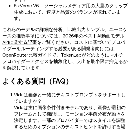
PixVerse V6 – ソーシャルメディア用の大量のクリップ
生成において、速度と品質のバランスが取れていま
す。
これらのモデルの詳細な分析、比較出力サンプル、ユースケ
ースの推奨事項については、
2026年のベストAI動画モデル
APIに関する記事
をご覧ください。コストに基づいてプロバ
イダーをルーティングする必要がある開発者向けには、
OpenRouter比較ガイド
で、TokenLabがどのようにマルチ
プロバイダーアクセスを抽象化し、支出を最小限に抑えるか
を解説しています。
よくある質問（FAQ）
Viduは画像と一緒にテキストプロンプトをサポートし
ていますか？
Viduは主に画像条件付きモデルであり、画像が最初の
フレームとして機能し、モーション事前分布が動きを
決定します。一部のプロバイダーではスタイルを調整
するためのオプションのテキストヒントを許可する場