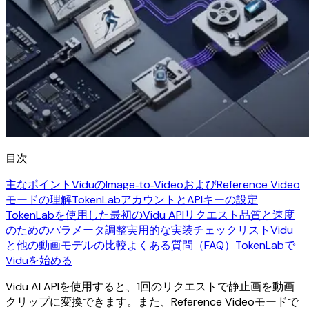
目次
主なポイント
ViduのImage‑to‑VideoおよびReference Video
モードの理解
TokenLabアカウントとAPIキーの設定
TokenLabを使用した最初のVidu APIリクエスト
品質と速度
のためのパラメータ調整
実用的な実装チェックリスト
Vidu
と他の動画モデルの比較
よくある質問（FAQ）
TokenLabで
Viduを始める
Vidu AI APIを使用すると、1回のリクエストで静止画を動画
クリップに変換できます。また、Reference Videoモードで