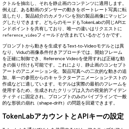
クトルを抽出し、それを静止画のコンテンツに適用します。
例えば、ある動画のダンサーの動きをポートレート写真に転
送したり、製品紹介のカメラパンを別の製品画像にマッピン
グしたりできます。どちらのモードもTokenLabの同じAPIエ
ンドポイントを共有しており、唯一の違いはリクエストに
フィールドが含まれているかどうかです。
reference_video
プロンプトから動きを生成するText‑to‑Videoモデルとは異
なり、Viduの画像条件付きアプローチでは、開始フレーム
を正確に制御でき、Reference Videoを使用すれば正確な動
きの振り付けも可能です。これにより、静止画のコンセプト
アートのアニメーション化、製品写真への二次的な動きの追
加、単一の参照からのキャラクターアニメーションテストの
作成などに適しています。モデルは実際の最初のフレームを
使用するため、生成されたクリップは入力の視覚的アイデン
ティティに固定され、プロンプトのみのパイプラインで一般
的な形状の崩れ（shape‑drift）の問題を回避できます。
TokenLabアカウントとAPIキーの設定