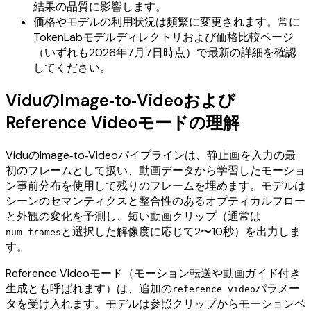
結果の品質に影響します。
価格やモデルの利用状況は頻繁に変更されます。常に
TokenLabモデルディレクトリ
および
価格比較ページ
（いずれも2026年7月7日時点）で最新の詳細を確認
してください。
ViduのImage‑to‑Videoおよび
Reference Videoモードの理解
ViduのImage‑to‑Videoパイプラインは、静止画を入力の最
初のフレームとして扱い、動画データから学習したモーショ
ン事前分布を使用して残りのフレームを埋めます。モデルは
シーンのセマンティクスと整合性のあるオプティカルフロー
と外観の変化を予測し、短い動画クリップ（通常は
と選択した解像度に応じて2〜10秒）を出力しま
num_frames
す。
Reference Videoモード（モーション転送や動画ガイド付き
生成とも呼ばれます）は、追加の
パラメー
reference_video
タを受け入れます。モデルは参照クリップからモーションベ