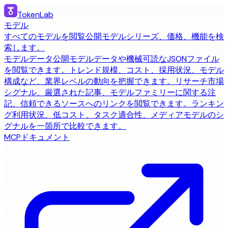
TokenLab
モデル
すべてのモデルを閲覧
公開モデルシリーズ、価格、機能を検
索します。
モデルデータ
公開モデルデータや機械可読なJSONファイル
を閲覧できます。
トレンド
規模、コスト、採用状況、モデル
構成など、業界レベルの動向を把握できます。
リサーチ
市場
シグナル、厳選された記事、モデルファミリーに関する注
記、信頼できるソースへのリンクを閲覧できます。
ランキン
グ
利用状況、低コスト、タスク適合性、メディアモデルのシ
グナルを一箇所で比較できます。
MCP
ドキュメント