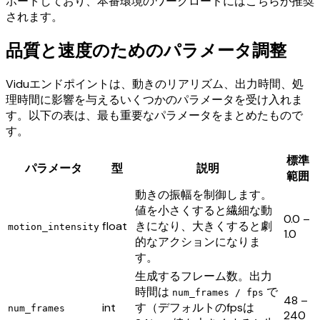
ポートしており、本番環境のワークロードにはこちらが推奨
されます。
品質と速度のためのパラメータ調整
Viduエンドポイントは、動きのリアリズム、出力時間、処
理時間に影響を与えるいくつかのパラメータを受け入れま
す。以下の表は、最も重要なパラメータをまとめたもので
す。
標準
パラメータ
型
説明
範囲
動きの振幅を制御します。
値を小さくすると繊細な動
0.0 –
float
きになり、大きくすると劇
motion_intensity
1.0
的なアクションになりま
す。
生成するフレーム数。出力
時間は
で
num_frames / fps
48 –
int
す（デフォルトのfpsは
num_frames
240