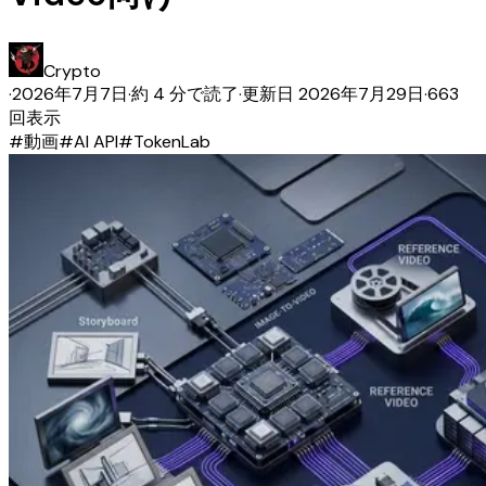
Crypto
·
2026年7月7日
·
約 4 分で読了
·
更新日
2026年7月29日
·
663
回表示
#
動画
#
AI API
#
TokenLab