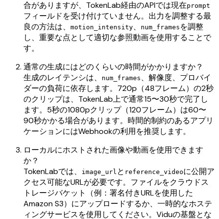
合がありますが、TokenLab経由のAPIでは現在
prompt
フィールドを受け付けていません。出力を調整する最
良の方法は、
、
を調整
motion_intensity
num_frames
し、重要な点として適切な参照動画を使用することで
す。
通常の生成にはどのくらいの時間がかかりますか？
生成のレイテンシは、
、解像度、プロバイ
num_frames
ダーの負荷に依存します。720p（48フレーム）の2秒
のクリップは、TokenLab上で通常15〜30秒で完了し
ます。5秒の1080pクリップ（120フレーム）は60〜
90秒かかる場合があります。時間的制約のあるアプリ
ケーションにはWebhookの利用を推奨します。
ローカルにホストされた画像や動画を使用できます
か？
TokenLabでは、
と
に公開ア
image_url
reference_video
クセス可能なURLが必要です。ファイルをクラウドス
トレージバケット（例：署名付きURLを使用した
Amazon S3）にアップロードするか、一時的なホステ
ィングサービスを使用してください。Viduの基盤とな