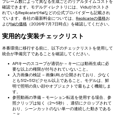
フレーム数によって異なる生成ごとのリアルタイムコストを
確認できます。モデルディレクトリには、Viduがホストさ
れているReplicateやfalなどの公式プロバイダーも記載され
ています。各社の最新料金については、
Replicateの価格
お
よび
falの価格
（2026年7月7日時点）を確認してください。
実用的な実装チェックリスト
本番環境に移行する前に、以下のチェックリストを使用して
統合が準備完了であることを確認してください。
APIキーのスコープが適切か – キーには動画生成に必
要な以上の権限が付与されていないこと。
入力画像の検証 – 画像URLが公開されており、少なく
とも512×512ピクセル以上であること。モデルは、鮮
明で照明の良い顔やオブジェクトで最もよく機能しま
す。
参照動画の準備 – モーション転送を使用する場合、参
照クリップは短く（2〜5秒）、適切にクロップされて
おり、シーンカットのない単一の連続した動きである
こと。