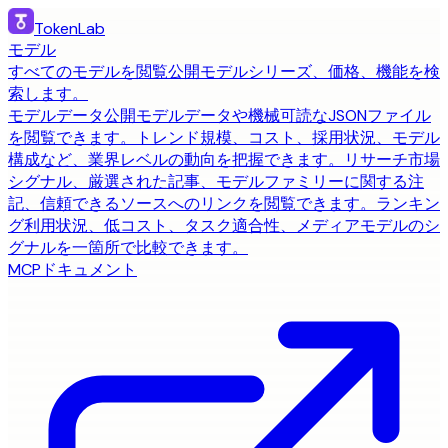
TokenLab
モデル
すべてのモデルを閲覧
公開モデルシリーズ、価格、機能を検
索します。
モデルデータ
公開モデルデータや機械可読なJSONファイル
を閲覧できます。
トレンド
規模、コスト、採用状況、モデル
構成など、業界レベルの動向を把握できます。
リサーチ
市場
シグナル、厳選された記事、モデルファミリーに関する注
記、信頼できるソースへのリンクを閲覧できます。
ランキン
グ
利用状況、低コスト、タスク適合性、メディアモデルのシ
グナルを一箇所で比較できます。
MCP
ドキュメント