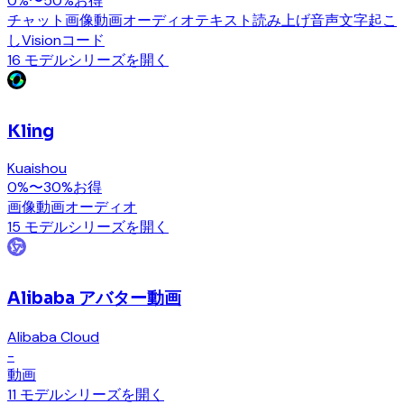
0%〜50%お得
チャット
画像
動画
オーディオ
テキスト読み上げ
音声文字起こ
し
Vision
コード
16 モデル
シリーズを開く
Kling
Kuaishou
0%〜30%お得
画像
動画
オーディオ
15 モデル
シリーズを開く
Alibaba アバター動画
Alibaba Cloud
-
動画
11 モデル
シリーズを開く