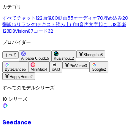
カテゴリ
すべて
チャット
122
画像
80
動画
55
オーディオ
70
埋め込み
20
翻訳
15
リランク
1
テキスト読み上げ
19
音声文字起こし
18
音楽
12
3D
8
Vision
87
コード
32
プロバイダー
すべて
Shengshu
8
Alibaba Cloud
15
Kuaishou
12
PixVerse
3
ByteDance
6
MiniMax
4
xAI
3
Google
2
HappyHorse
2
すべてのモデルシリーズ
10
シリーズ
Seedance