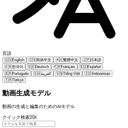
言語
🇺🇸
English
🇨🇳
简体中文
🇭🇰
繁體中文
🇯🇵
日本語
🇰🇷
한국어
🇩🇪
Deutsch
🇫🇷
Français
🇪🇸
Español
🇧🇷
Português
🇸🇦
العربية
🇻🇳
Tiếng Việt
🇮🇩
Indonesian
🇹🇷
Türkçe
動画生成モデル
動画の生成と編集のためのAIモデル
クイック検索
⌘K